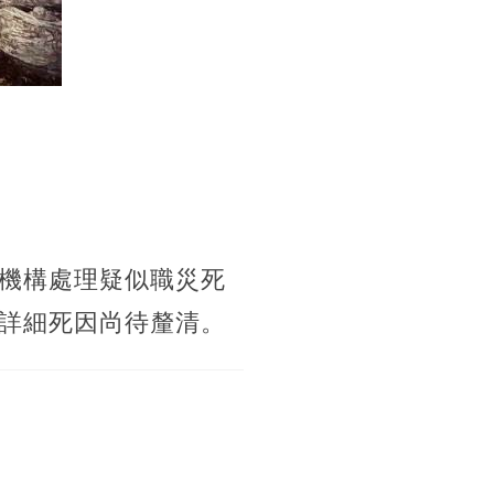
機構處理疑似職災死
詳細死因尚待釐清。