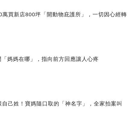
00萬買新店800坪「開動物庇護所」，一切因心經轉
問「媽媽在哪」，指向前方回應讓人心疼
跟自己姓！寶媽隨口取的「神名字」，全家拍案叫