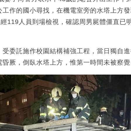
公工作的國小尋找，在機電室旁的水塔上方發
，經119人員到場檢視，確認周男屍體僵直已
，受委託施作校園結構補強工程，當日獨自進
電昏厥，倒臥水塔上方，惟第一時間未被察覺