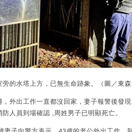
室旁的水塔上方，已無生命跡象。（圖／東森
傅，外出工作一直都沒回家，妻子報警後發現
防人員到場確認 ,周姓男子已明顯死亡。
9歲妻子向警方表示，43歲的老公外出工作，