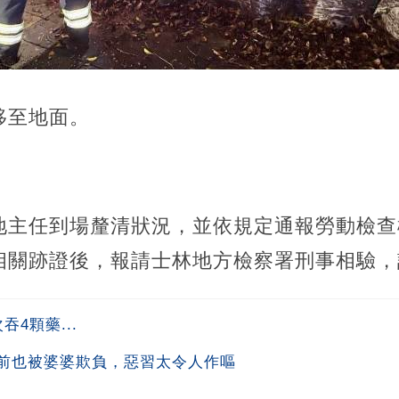
移至地面。
地主任到場釐清狀況，並依規定通報勞動檢查
相關跡證後，報請士林地方檢察署刑事相驗，
4顆藥...
前也被婆婆欺負，惡習太令人作嘔