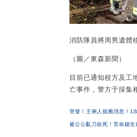
消防隊員將周男遺體
（圖／東森新聞）
目前已通知校方及工
亡事件，警方于採集
突發！王俐人扼腕消息！1次吞
被公公亂刀砍死！苦命媳生