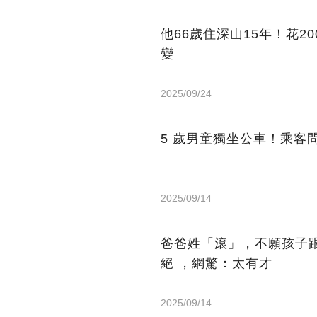
他66歲住深山15年！花2
變
2025/09/24
5 歲男童獨坐公車！乘客
2025/09/14
爸爸姓「滾」，不願孩子
絕 ，網驚：太有才
2025/09/14