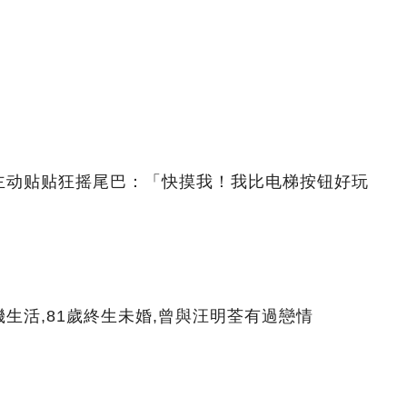
主动贴贴狂摇尾巴：「快摸我！我比电梯按钮好玩
生活,81歲終生未婚,曾與汪明荃有過戀情