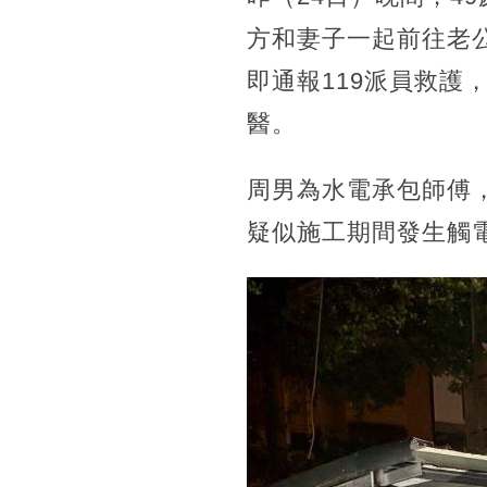
方和妻子一起前往老
即通報119派員救護
醫。
周男為水電承包師傅
疑似施工期間發生觸