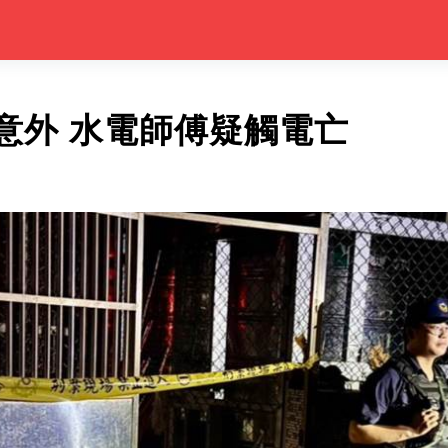
意外 水電師傅疑觸電亡