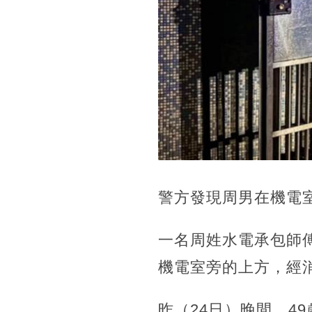
警方發現周男在機電
一名周姓水電承包師
機電室旁的上方，經消
昨（24日）晚間，4