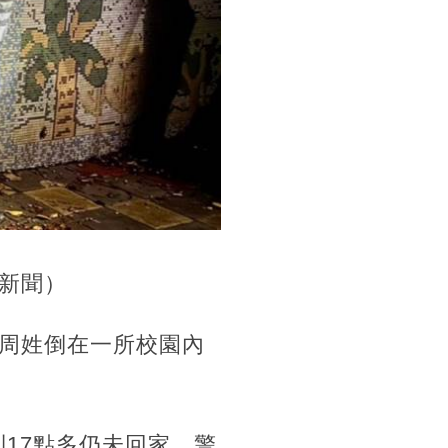
新聞）
周姓倒在一所校園內
到17點多仍未回家，警