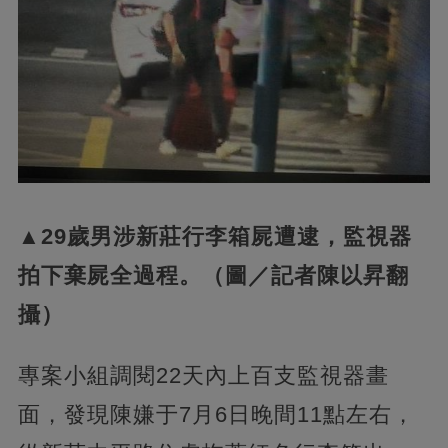
▲29歲男涉新莊行李箱屍遭逮，監視器
拍下棄屍全過程。（圖／記者陳以昇翻
攝）
專案小組調閱22天內上百支監視器畫
面，發現陳嫌于7月6日晚間11點左右，