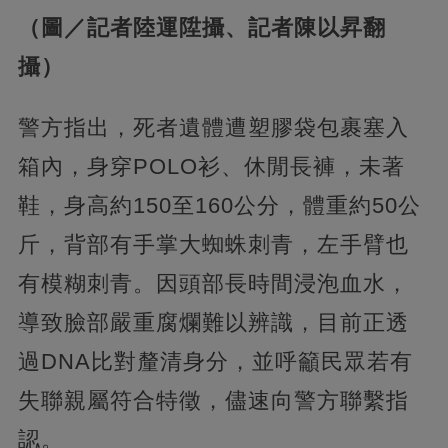
（圖／記者陸運陞攝、記者陳以昇翻
攝）
警方指出，死者遺體遭塑膠袋包裹塞入
箱內，身穿POLO衫、休閒長褲，未著
鞋，身高約150至160公分，體重約50公
斤，背部有手掌大蜘蛛刺青，左手臂也
有模糊刺青。因頭部長時間浸泡血水，
導致臉部嚴重腐爛難以辨識，目前正透
過DNA比對釐清身分，並呼籲民眾若有
失聯親屬符合特徵，儘速向警方聯繫指
認。