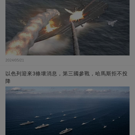
2024/05/21
以色列迎來3條壞消息，第三國參戰，哈馬斯拒不投
降