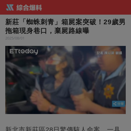
新莊「蜘蛛刺青」箱屍案突破！29歲男
拖箱現身巷口，棄屍路線曝
2025/08/01
新北市新莊區28日驚傳駭人命案，一具