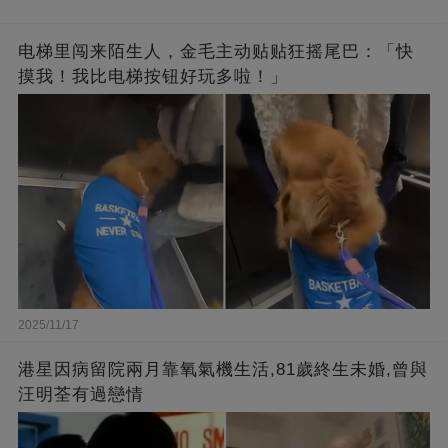
电梯里闯来陌生人，金毛主动贴贴狂摇尾巴：「快
摸我！我比电梯按钮好玩多啦！」
2025/11/17
港星因病留院兩月靠氧氣機生活,81歲終生未婚,曾與
汪明荃有過戀情