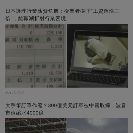
日本護理行業薪資危機：從業者疾呼"工資應漲三
倍"，離職潮折射行業困境
2025/08/08
大手筆訂單作廢？300億美元訂單被中國取締，波音
市值縮水4000億