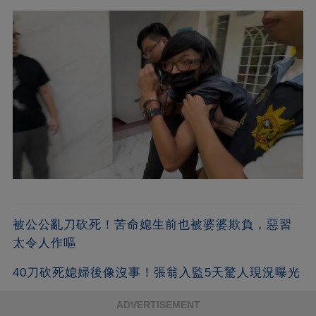
被公公亂刀砍死！苦命媳生前也被婆婆欺負，惡習
太令人作嘔
40刀砍死媳婦後像沒事！張翁入監5天驚人現況曝光
ADVERTISEMENT