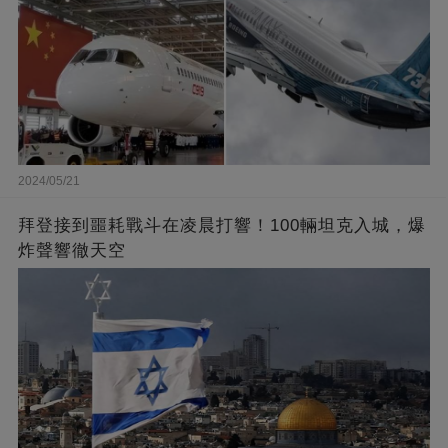
2024/05/21
拜登接到噩耗戰斗在凌晨打響！100輛坦克入城，爆
炸聲響徹天空