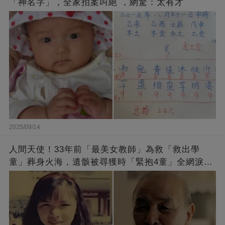
「神名字」，全家拍案叫絕 ，網驚：太有才
2025/09/14
人間天使！33年前「最美女教師」為救「救出學
童」葬身火海，遺骸被尋獲時「緊抱4童」全網淚
崩：真正的英雄不該被遺忘