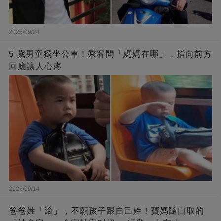
2025/09/24
5 歲男童獨坐公車！乘客問「媽媽在哪」，指向前方
回應讓人心疼
2025/09/14
爸爸姓「滾」，不願孩子跟自己姓！寶媽隨口取的