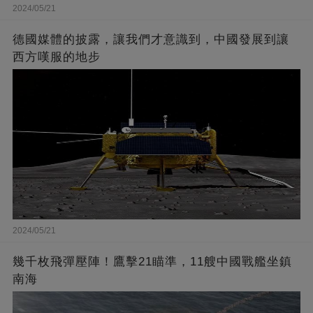
2024/05/21
德國媒體的披露，讓我們才意識到，中國發展到讓
西方嘆服的地步
2024/05/21
幾千枚飛彈壓陣！鷹擊21瞄準，11艘中國戰艦坐鎮
南海