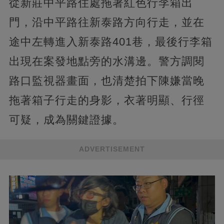
從新莊中平路住處拖著紅色行李箱出
門，沿中平路往新泰路方向行走，並在
途中左轉進入新泰路401巷，最後行李箱
出現在案發地點旁的水溝邊。警方調閱
路口監視器畫面，也清楚拍下陳嫌當晚
拖著箱子行走的身影，衣著明顯、行徑
可疑，成為關鍵證據。
ADVERTISEMENT