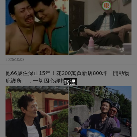
2025/10/08
他66歲住深山15年！花200萬買新店800坪「開動物
庇護所」，一切因心經轉變
略過