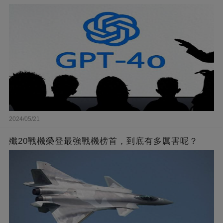
2024/05/21
殲20戰機榮登最強戰機榜首，到底有多厲害呢？