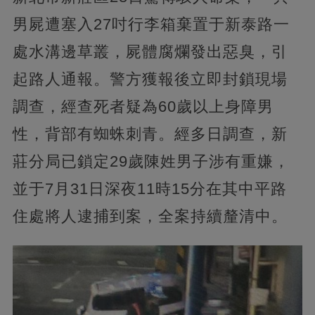
男屍遭塞入27吋行李箱棄置于新泰路一
處水溝邊草叢，屍體腐爛發出惡臭，引
起路人通報。警方獲報後立即封鎖現場
調查，經查死者疑為60歲以上身障男
性，背部有蜘蛛刺青。經多日調查，新
莊分局已鎖定29歲陳姓男子涉有重嫌，
並于7月31日深夜11時15分在其中平路
住處將人逮捕到案，全案持續釐清中。