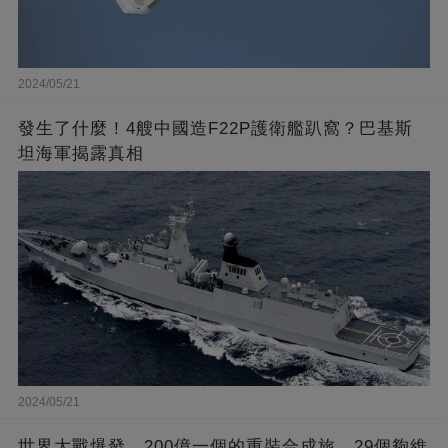
2024/05/21
發生了什麼！4艘中國造F22P護衛艦趴窩？巴基斯
坦海軍揭露真相
2024/05/21
世界大戰爆發，200億一個的重裝合成旅，29個夠維