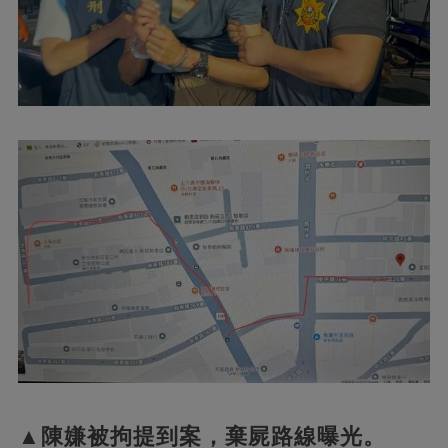
▲陳嫌被拘提到案，棄屍路線曝光。