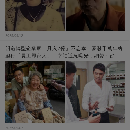
2025/09/12
明道轉型企業家「月入2億」不忘本！豪發千萬年終
踐行「員工即家人」，幸福近況曝光，網贊：好老
闆的福報
2025/09/07