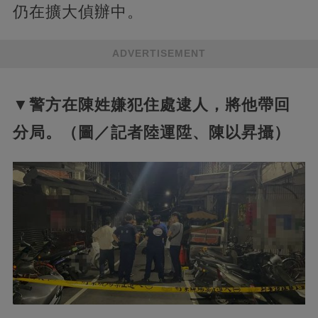
仍在擴大偵辦中。
ADVERTISEMENT
▼警方在陳姓嫌犯住處逮人，將他帶回
分局。（圖／記者陸運陞、陳以昇攝）