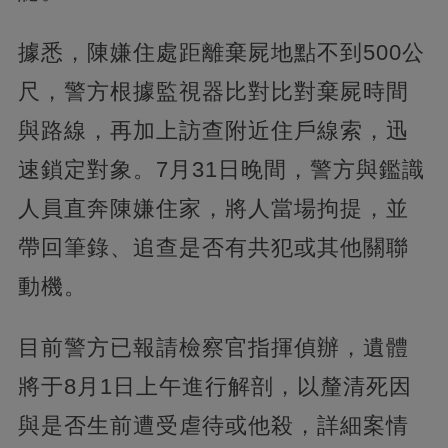
據悉，陳嫌住處距離棄屍地點不到500公
尺，警方根據監視器比對比對棄屍時間
與路線，再加上訪查附近住戶線索，迅
速鎖定對象。7月31日晚間，警方與鑑識
人員直奔陳嫌住家，將人當場拘提，並
帶回筆錄、追查是否有共犯或其他關聯
動機。
目前警方已報請檢察官指揮偵辦，遺體
將于8月1日上午進行解剖，以釐清死因
與是否生前遭受虐待或他殺，詳細案情