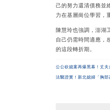
己的努力還清債務並
力在基層崗位學習，
陳慧玲也強調，澎湖
自己仍需時間適應，
的這段轉折期。
公公砍媳案再爆黑幕！丈夫多
法醫證實！新北媳婦「胸部器