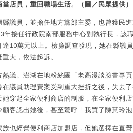
商當店員，重回職場生活。（圖／民眾提供）
湖縣議員，並擔任地方黨部主委，也曾獲民進
23年接任行政院南部服務中心副執行長，該職
可達10萬元以上。檢廉調查發現，她在縣議
疑重大，依法起訴。
方熱議。澎湖在地粉絲團「老高漫談臉書專頁
玲在議員助理費案受到重大挫折之後，失去了
天她穿起全家便利商店的制服，在全家便利店
少顧客認出她後，甚至驚呼「我買了陳慧玲泡
家族也經營便利商店加盟店，但她選擇在直營