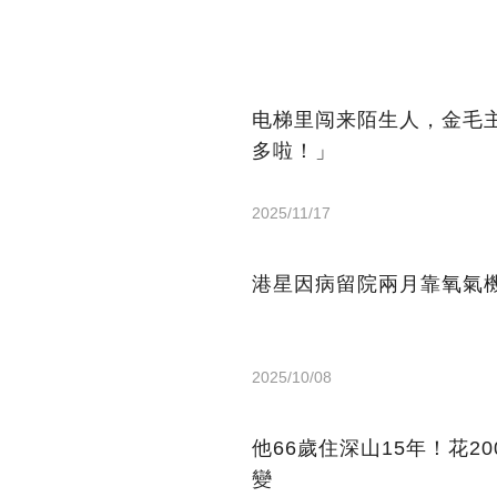
电梯里闯来陌生人，金毛
多啦！」
2025/11/17
港星因病留院兩月靠氧氣機
2025/10/08
他66歲住深山15年！花2
變