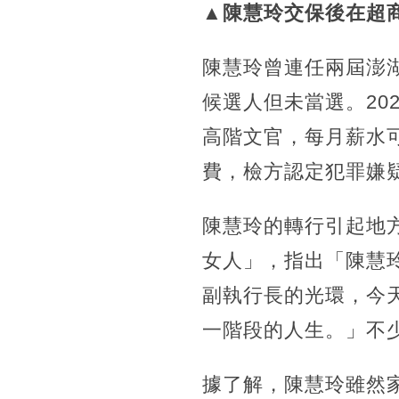
▲陳慧玲交保後在超
陳慧玲曾連任兩屆澎
候選人但未當選。20
高階文官，每月薪水
費，檢方認定犯罪嫌
陳慧玲的轉行引起地
女人」，指出「陳慧
副執行長的光環，今
一階段的人生。」不
據了解，陳慧玲雖然