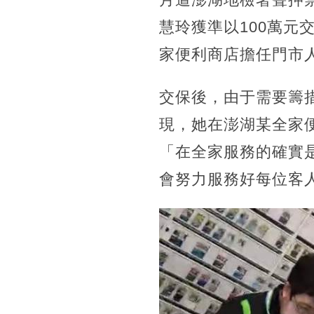
慧玲獲準以100萬
家便利商店擔任門市
交保後，由于需要籌
現，她在澎湖某全家
「在全家服務的確實
會努力服務好每位客