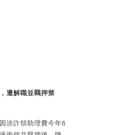
，遭解職並羈押禁
因涉詐領助理費今年6
過兩個月羈押後，陳