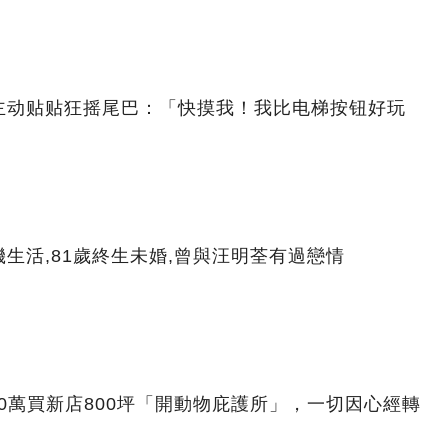
主动贴贴狂摇尾巴：「快摸我！我比电梯按钮好玩
生活,81歲終生未婚,曾與汪明荃有過戀情
00萬買新店800坪「開動物庇護所」，一切因心經轉