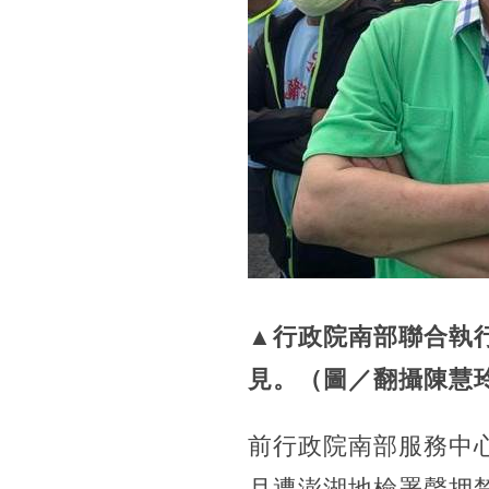
▲行政院南部聯合執
見。（圖／翻攝陳慧
前行政院南部服務中
月遭澎湖地檢署聲押