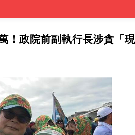
0萬！政院前副執行長涉貪「