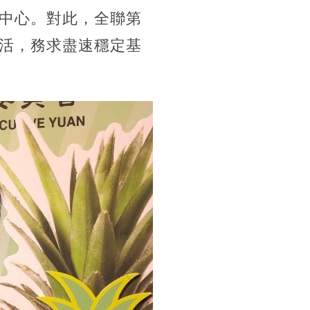
中心。對此，全聯第
活，務求盡速穩定基