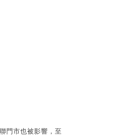
聯門市也被影響，至