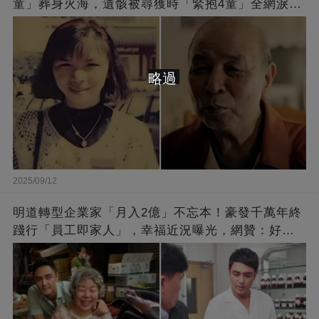
童」葬身火海，遺骸被尋獲時「緊抱4童」全網淚
崩：真正的英雄不該被遺忘
略過
2025/09/12
明道轉型企業家「月入2億」不忘本！豪發千萬年終
踐行「員工即家人」，幸福近況曝光，網贊：好老
闆的福報