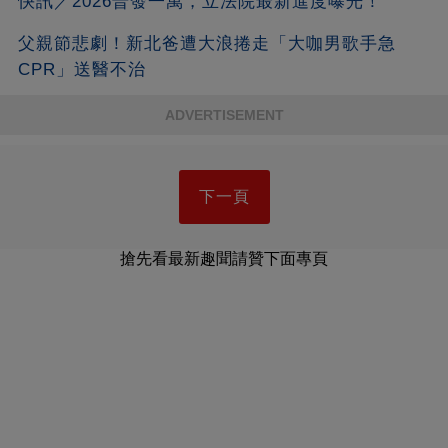
快訊／2026普發一萬，立法院最新進度曝光！
父親節悲劇！新北爸遭大浪捲走「大咖男歌手急
CPR」送醫不治
ADVERTISEMENT
下一頁
搶先看最新趣聞請贊下面專頁