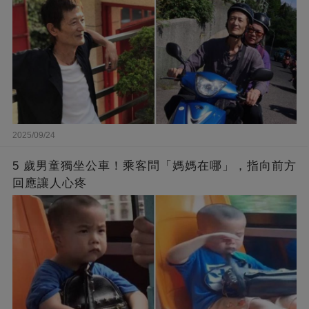
2025/09/24
5 歲男童獨坐公車！乘客問「媽媽在哪」，指向前方
回應讓人心疼