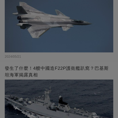
2024/05/21
發生了什麼！4艘中國造F22P護衛艦趴窩？巴基斯
坦海軍揭露真相