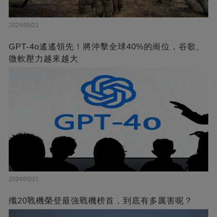
2024/05/21
GPT-4o遙遙領先！將沖擊全球40%的崗位，谷歌、
微軟壓力越來越大
2024/05/21
殲20戰機榮登最強戰機榜首，到底有多厲害呢？