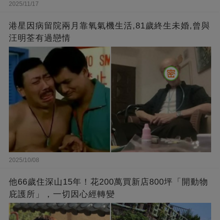
2025/11/17
港星因病留院兩月靠氧氣機生活,81歲終生未婚,曾與
汪明荃有過戀情
2025/10/08
他66歲住深山15年！花200萬買新店800坪「開動物
庇護所」，一切因心經轉變