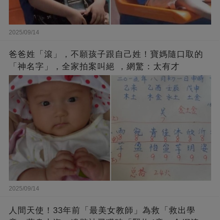
2025/09/14
爸爸姓「滾」，不願孩子跟自己姓！寶媽隨口取的
「神名字」，全家拍案叫絕 ，網驚：太有才
2025/09/14
人間天使！33年前「最美女教師」為救「救出學