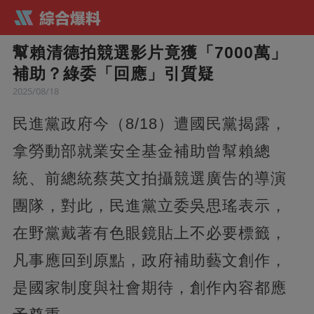
幫賴清德拍競選影片竟獲「7000萬」
補助？綠委「回應」引質疑
2025/08/18
民進黨政府今（8/18）遭國民黨揭露，
拿勞動部就業安全基金補助曾幫賴總
統、前總統蔡英文拍攝競選廣告的導演
團隊，對此，民進黨立委吳思瑤表示，
在野黨戴著有色眼鏡貼上不必要標籤，
凡事應回到原點，政府補助藝文創作，
是國家制度與社會期待，創作內容都應