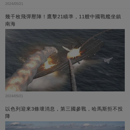
2024/05/21
幾千枚飛彈壓陣！鷹擊21瞄準，11艘中國戰艦坐鎮
南海
2024/05/21
以色列迎來3條壞消息，第三國參戰，哈馬斯拒不投
降