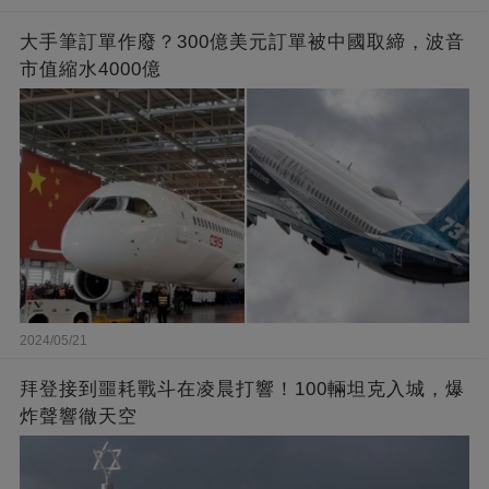
大手筆訂單作廢？300億美元訂單被中國取締，波音
市值縮水4000億
2024/05/21
拜登接到噩耗戰斗在凌晨打響！100輛坦克入城，爆
炸聲響徹天空