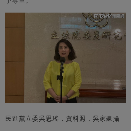
予尊重。
民進黨立委吳思瑤，資料照，吳家豪攝