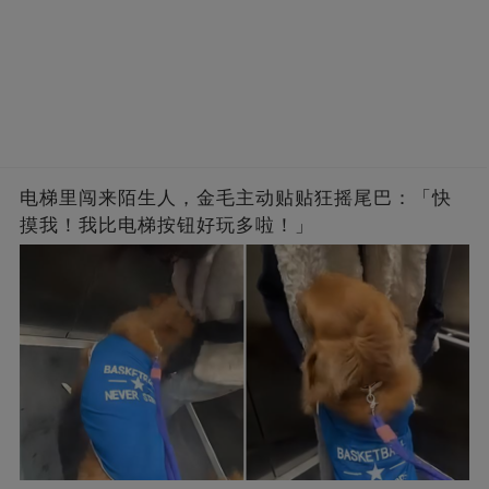
电梯里闯来陌生人，金毛主动贴贴狂摇尾巴：「快
摸我！我比电梯按钮好玩多啦！」