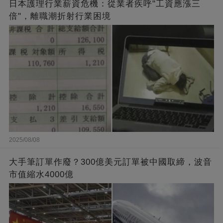
日本護理行業薪資危機：從業者疾呼"工資應漲三
倍"，離職潮折射行業困境
2025/08/08
大手筆訂單作廢？300億美元訂單被中國取締，波音
市值縮水4000億