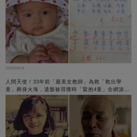
2025/09/14
人間天使！33年前「最美女教師」為救「救出學
童」葬身火海，遺骸被尋獲時「緊抱4童」全網淚
崩：真正的英雄不該被遺忘