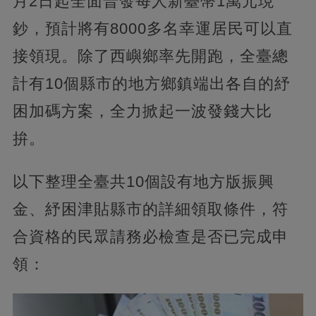
月2日起全面普發每人新臺幣1萬元現
鈔，預計將有8000多名幸運居民可以直
接領現。除了西嶼鄉率先開跑，全臺總
計有10個縣市的地方鄉鎮端出各自的紓
困加碼方案，全力掀起一波發錢大比
拚。
以下整理全臺共10個設有地方版振興
金、紓困津貼縣市的詳細領取條件，符
合資格的民眾請務必檢查是否已完成申
領：