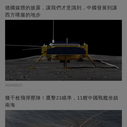
德國媒體的披露，讓我們才意識到，中國發展到讓
西方嘆服的地步
2024/05/21
幾千枚飛彈壓陣！鷹擊21瞄準，11艘中國戰艦坐鎮
南海