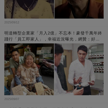
2025/09/12
明道轉型企業家「月入2億」不忘本！豪發千萬年終
踐行「員工即家人」，幸福近況曝光，網贊：好老
闆的福報
2025/09/07