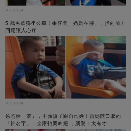
2025/09/24
5 歲男童獨坐公車！乘客問「媽媽在哪」，指向前方
回應讓人心疼
2025/09/14
爸爸姓「滾」，不願孩子跟自己姓！寶媽隨口取的
「神名字」，全家拍案叫絕 ，網驚：太有才