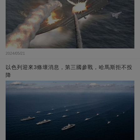
2024/05/21
以色列迎來3條壞消息，第三國參戰，哈馬斯拒不投
降