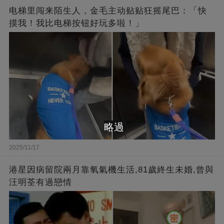
电梯里闯来陌生人，金毛主动贴贴狂摇尾巴：「快
摸我！我比电梯按钮好玩多啦！」
略過
2025/11/17
港星因病留院兩月靠氧氣機生活,81歲終生未婚,曾與
汪明荃有過戀情