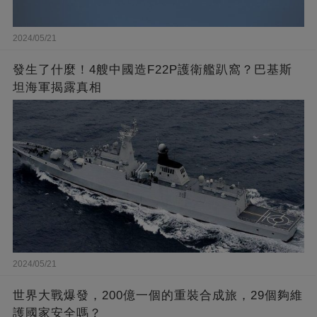
2024/05/21
發生了什麼！4艘中國造F22P護衛艦趴窩？巴基斯
坦海軍揭露真相
2024/05/21
世界大戰爆發，200億一個的重裝合成旅，29個夠維
護國家安全嗎？