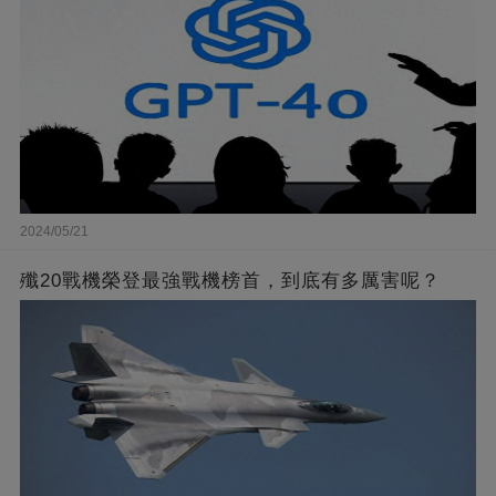
2024/05/21
殲20戰機榮登最強戰機榜首，到底有多厲害呢？