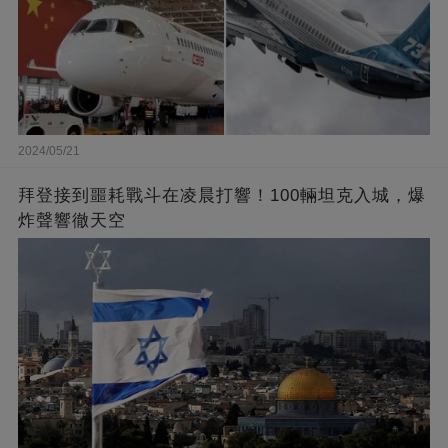
2024/05/21
拜登接到噩耗戰斗在凌晨打響！100輛坦克入城，爆
炸聲響徹天空