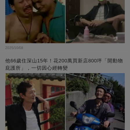
2025/10/08
他66歲住深山15年！花200萬買新店800坪「開動物
庇護所」，一切因心經轉變