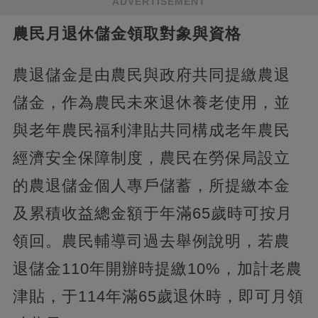
ADVERTISEMENT
農民月退休儲金領取對象與資格
農退儲金是由農民與政府共同提繳農退
儲金，作為農民未來退休養老使用，並
與老年農民福利津貼共同構成老年農民
經濟安全保障制度，農民在勞保局設立
的農退儲金個人專戶儲蓄，所提繳本金
及累積收益總金額于年滿65歲時可按月
領回。農民輔導司過去舉例說明，若農
退儲金110年開辦時提繳10%，加計老農
津貼，于114年滿65歲退休時，即可月領