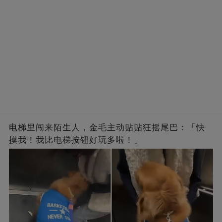
电梯里闯来陌生人，金毛主动贴贴狂摇尾巴：「快
摸我！我比电梯按钮好玩多啦！」