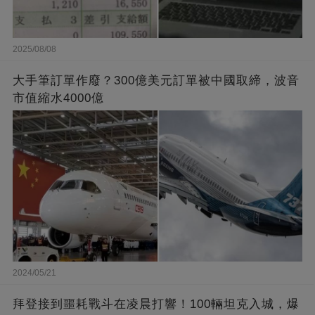
2025/08/08
大手筆訂單作廢？300億美元訂單被中國取締，波音
市值縮水4000億
2024/05/21
拜登接到噩耗戰斗在凌晨打響！100輛坦克入城，爆