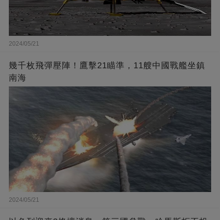
2024/05/21
幾千枚飛彈壓陣！鷹擊21瞄準，11艘中國戰艦坐鎮
南海
2024/05/21