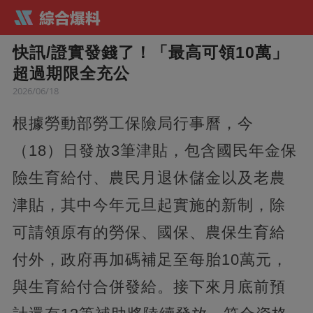
快訊/證實發錢了！「最高可領10萬」
超過期限全充公
2026/06/18
根據勞動部勞工保險局行事曆，今
（18）日發放3筆津貼，包含國民年金保
險生育給付、農民月退休儲金以及老農
津貼，其中今年元旦起實施的新制，除
可請領原有的勞保、國保、農保生育給
付外，政府再加碼補足至每胎10萬元，
與生育給付合併發給。接下來月底前預