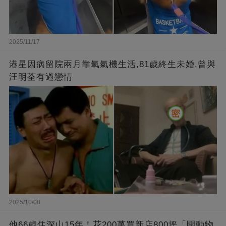
2025/11/17
港星因病留院兩月靠氧氣機生活,81歲終生未婚,曾與
汪明荃有過戀情
2025/10/08
他66歲住深山15年！花200萬買新店800坪「開動物