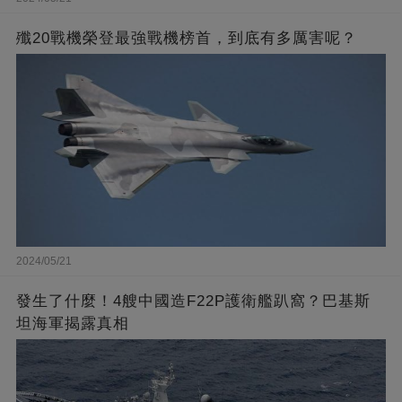
殲20戰機榮登最強戰機榜首，到底有多厲害呢？
2024/05/21
發生了什麼！4艘中國造F22P護衛艦趴窩？巴基斯
坦海軍揭露真相