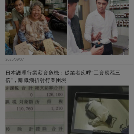
2025/09/07
日本護理行業薪資危機：從業者疾呼"工資應漲三
倍"，離職潮折射行業困境