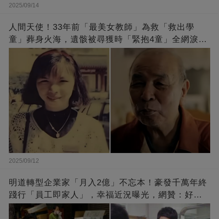
2025/09/14
人間天使！33年前「最美女教師」為救「救出學
童」葬身火海，遺骸被尋獲時「緊抱4童」全網淚
崩：真正的英雄不該被遺忘
2025/09/12
明道轉型企業家「月入2億」不忘本！豪發千萬年終
踐行「員工即家人」，幸福近況曝光，網贊：好老
闆的福報