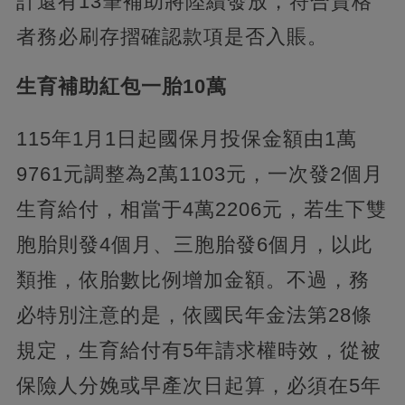
計還有13筆補助將陸續發放，符合資格
者務必刷存摺確認款項是否入賬。
生育補助紅包一胎10萬
115年1月1日起國保月投保金額由1萬
9761元調整為2萬1103元，一次發2個月
生育給付，相當于4萬2206元，若生下雙
胞胎則發4個月、三胞胎發6個月，以此
類推，依胎數比例增加金額。不過，務
必特別注意的是，依國民年金法第28條
規定，生育給付有5年請求權時效，從被
保險人分娩或早產次日起算，必須在5年