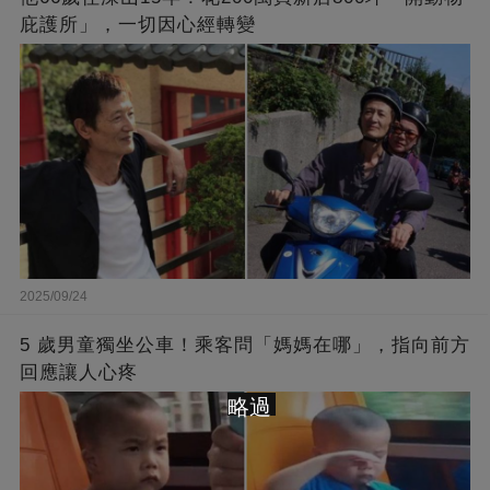
庇護所」，一切因心經轉變
2025/09/24
5 歲男童獨坐公車！乘客問「媽媽在哪」，指向前方
回應讓人心疼
略過