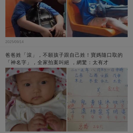
2025/09/14
爸爸姓「滾」，不願孩子跟自己姓！寶媽隨口取的
「神名字」，全家拍案叫絕 ，網驚：太有才