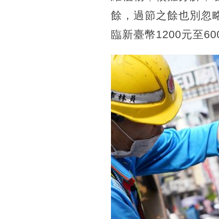
餘，過節之餘也別忽
臨新臺幣1200元至6