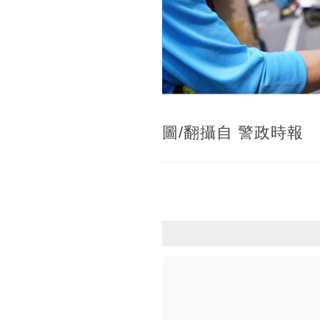
圖/翻攝自 警政時報