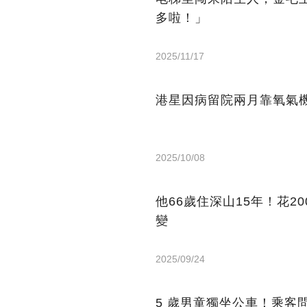
多啦！」
2025/11/17
港星因病留院兩月靠氧氣機
2025/10/08
他66歲住深山15年！花2
變
2025/09/24
5 歲男童獨坐公車！乘客