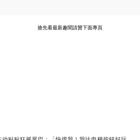
搶先看最新趣聞請贊下面專頁
主动贴贴狂摇尾巴：「快摸我！我比电梯按钮好玩