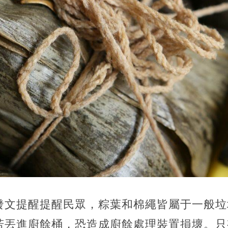
發文提醒提醒民眾，粽葉和棉繩皆屬于一般垃
若丟進廚餘桶，恐造成廚餘處理裝置損壞。只