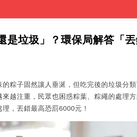
還是垃圾」？環保局解答「丟錯
味的粽子固然讓人垂涎，但吃完後的垃圾分類
越來越注重，民眾也困惑粽葉、粽繩的處理方
理，丟錯最高恐罰6000元！