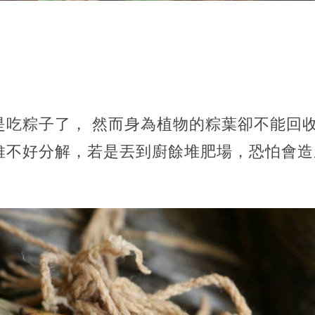
是吃粽子了， 然而身為植物的粽葉卻不能回
維不好分解，若是丟到廚餘堆肥場，恐怕會造