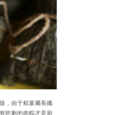
圾，由于粽葉屬長纖
有吃剩的肉粽才是廚