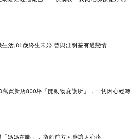
生活,81歲終生未婚,曾與汪明荃有過戀情
00萬買新店800坪「開動物庇護所」，一切因心經轉
問「媽媽在哪」，指向前方回應讓人心疼