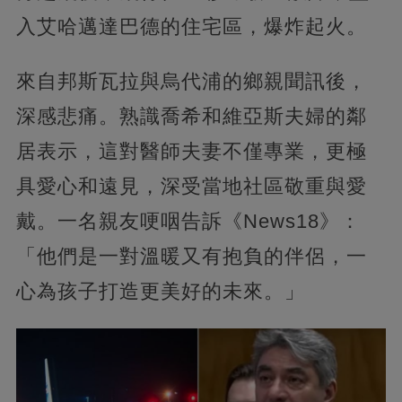
入艾哈邁達巴德的住宅區，爆炸起火。
來自邦斯瓦拉與烏代浦的鄉親聞訊後，
深感悲痛。熟識喬希和維亞斯夫婦的鄰
居表示，這對醫師夫妻不僅專業，更極
具愛心和遠見，深受當地社區敬重與愛
戴。一名親友哽咽告訴《News18》：
「他們是一對溫暖又有抱負的伴侶，一
心為孩子打造更美好的未來。」