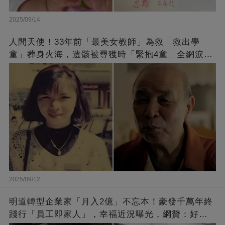
2025/09/14
人間天使！33年前「最美女教師」為救「救出學
童」葬身火海，遺骸被尋獲時「緊抱4童」全網淚
崩：真正的英雄不該被遺忘
2025/09/12
明道轉型企業家「月入2億」不忘本！豪發千萬年終
踐行「員工即家人」，幸福近況曝光，網贊：好老