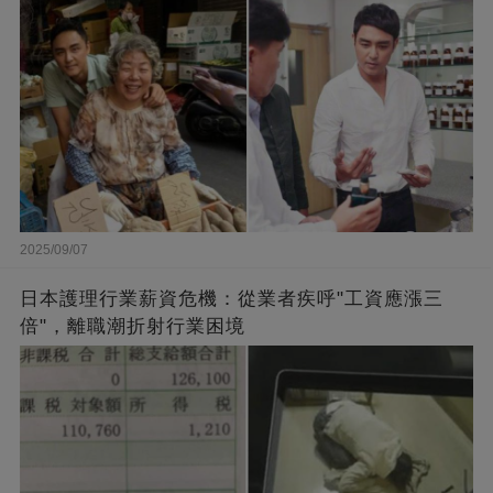
闆的福報
2025/09/07
日本護理行業薪資危機：從業者疾呼"工資應漲三
倍"，離職潮折射行業困境