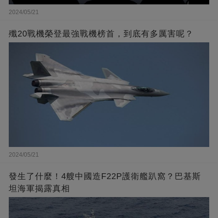
2024/05/21
殲20戰機榮登最強戰機榜首，到底有多厲害呢？
2024/05/21
發生了什麼！4艘中國造F22P護衛艦趴窩？巴基斯
坦海軍揭露真相