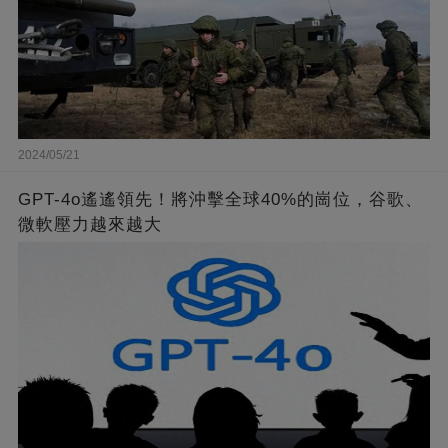
2024/05/21
GPT-4o遙遙領先！將沖擊全球40%的崗位，谷歌、
微軟壓力越來越大