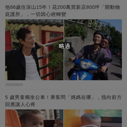
他66歲住深山15年！花200萬買新店800坪「開動物
庇護所」，一切因心經轉變
略過
2025/09/24
5 歲男童獨坐公車！乘客問「媽媽在哪」，指向前方
回應讓人心疼