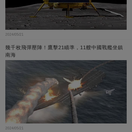
2024/05/21
幾千枚飛彈壓陣！鷹擊21瞄準，11艘中國戰艦坐鎮
南海
2024/05/21