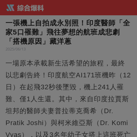
一張機上自拍成永別照！印度醫師「全
家5口罹難」飛往夢想的航班成悲劇
「搭機原因」藏洋蔥
2025/06/13
一場原本承載新生活希望的旅程，最終
以悲劇告終！印度航空AI171班機昨（12
日）在起飛32秒後墜毀，機上241人罹
難、僅1人生還。其中，來自印度拉賈斯
坦邦的醫師夫妻普拉蒂克喬希（Dr.
Pratik Joshi）與柯米維亞斯（Dr. Komi
Vyas），以及3名年幼子女搭上這班死亡