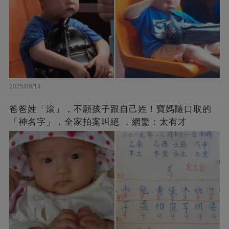
2025/09/14
爸爸姓「滾」，不願孩子跟自己姓！寶媽隨口取的
「神名字」，全家拍案叫絕 ，網驚：太有才