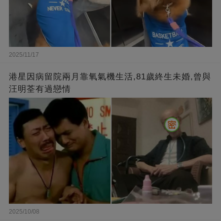
2025/11/17
港星因病留院兩月靠氧氣機生活,81歲終生未婚,曾與
汪明荃有過戀情
2025/10/08