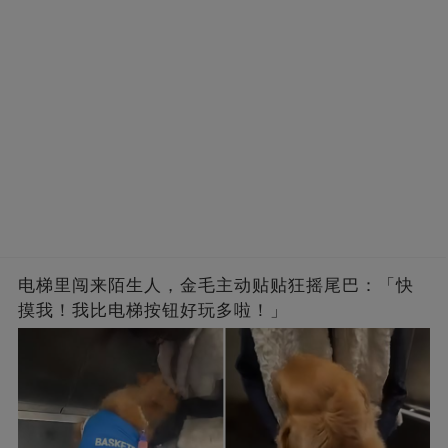
电梯里闯来陌生人，金毛主动贴贴狂摇尾巴：「快
摸我！我比电梯按钮好玩多啦！」