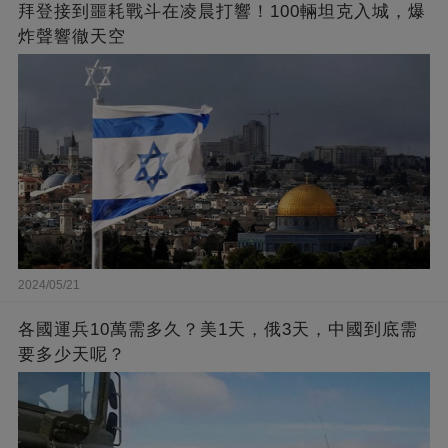
拜登接到噩耗戰斗在凌晨打響！100輛坦克入城，爆
炸聲響徹天空
2024/05/21
各國運兵10萬需多久？美1天，俄3天，中國到底需
要多少天呢？