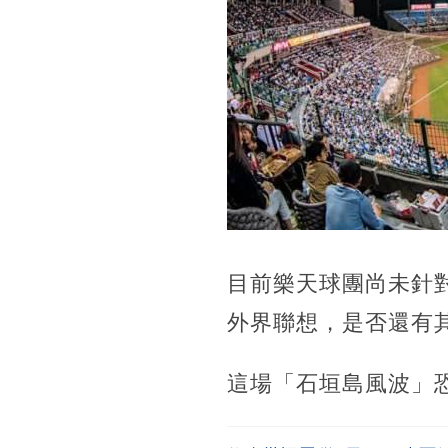
目前樂天球團尚未針
外界聯想，是否還有
這場「石垣島風波」