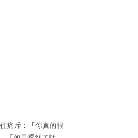
不住痛斥：「你真的很
、「如果噁到了話，