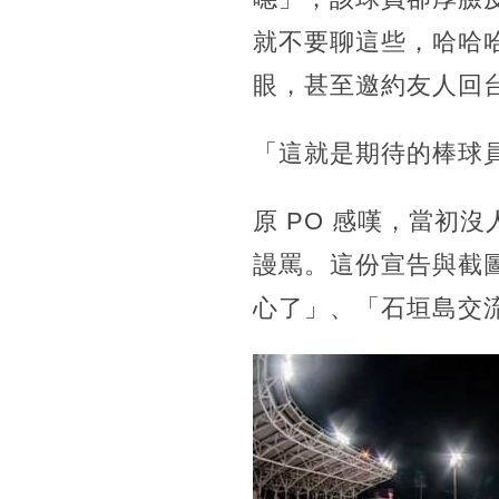
就不要聊這些，哈哈
眼，甚至邀約友人回
「這就是期待的棒球
原 PO 感嘆，當初
謾罵。這份宣告與截
心了」、「石垣島交