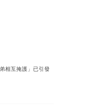
弟相互掩護」已引發