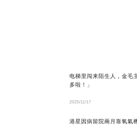
电梯里闯来陌生人，金毛
多啦！」
2025/11/17
港星因病留院兩月靠氧氣機