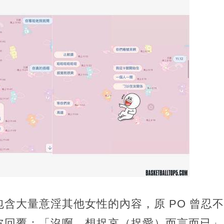
含大量意淫其他女性的內容，原 PO 曾忍
皮回覆：「沒啊，想捉哀（捉愛）而言而已」