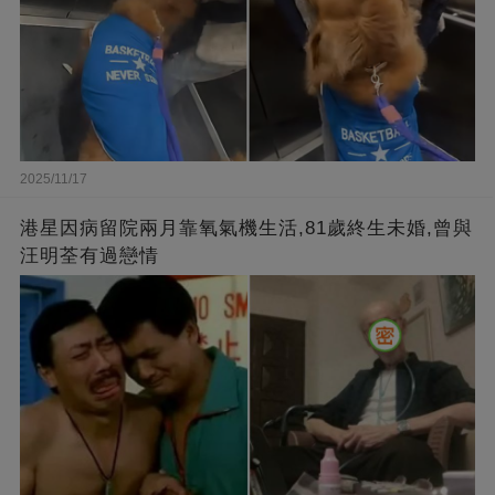
2025/11/17
港星因病留院兩月靠氧氣機生活,81歲終生未婚,曾與
汪明荃有過戀情