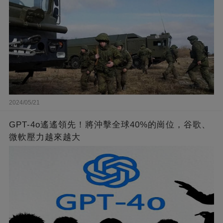
2024/05/21
GPT-4o遙遙領先！將沖擊全球40%的崗位，谷歌、
微軟壓力越來越大