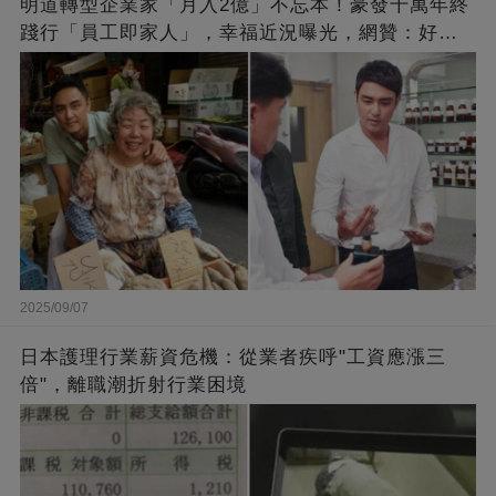
明道轉型企業家「月入2億」不忘本！豪發千萬年終
踐行「員工即家人」，幸福近況曝光，網贊：好老
闆的福報
2025/09/07
日本護理行業薪資危機：從業者疾呼"工資應漲三
倍"，離職潮折射行業困境