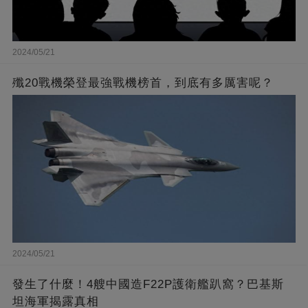
2024/05/21
殲20戰機榮登最強戰機榜首，到底有多厲害呢？
2024/05/21
發生了什麼！4艘中國造F22P護衛艦趴窩？巴基斯
坦海軍揭露真相