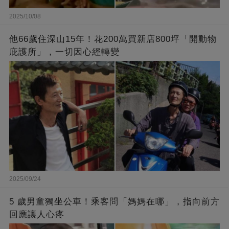
2025/10/08
他66歲住深山15年！花200萬買新店800坪「開動物
庇護所」，一切因心經轉變
2025/09/24
5 歲男童獨坐公車！乘客問「媽媽在哪」，指向前方
回應讓人心疼