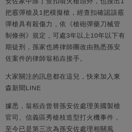
安佐家中除了查扣噴火槍頭外，也搜出1
把霰彈槍及1把模擬槍，經查扣確認該霰
彈槍具有殺傷力，依《槍砲彈藥刀械管
制條例》規定，可處3年以上10年以下有
期徒刑，孫家也將律師團改由熟悉孫安
佐案件的律師翁栢垚接手。
大家關注的訊息都在這兒，快來加入東
森新聞LINE
據悉，翁栢垚曾替孫安佐處理美國製槍
官司、信義區秀槍枝造型打火機事件，
至今已是第三次為孫安佐處理相關風