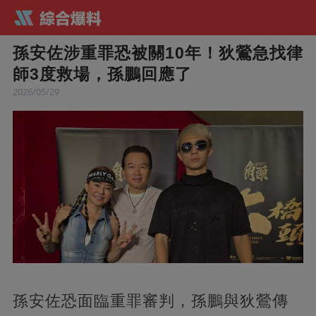
孫安佐涉重罪恐被關10年！狄鶯急找律
師3度救場，孫鵬回應了
2026/05/29
孫安佐恐面臨重罪審判，孫鵬與狄鶯傳