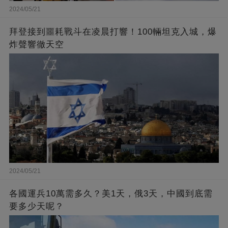
2024/05/21
拜登接到噩耗戰斗在凌晨打響！100輛坦克入城，爆
炸聲響徹天空
2024/05/21
各國運兵10萬需多久？美1天，俄3天，中國到底需
要多少天呢？