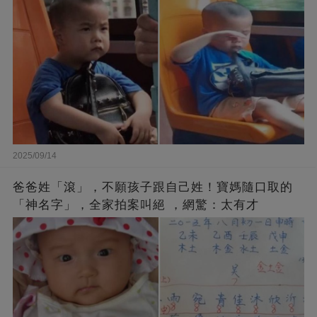
2025/09/14
爸爸姓「滾」，不願孩子跟自己姓！寶媽隨口取的
「神名字」，全家拍案叫絕 ，網驚：太有才