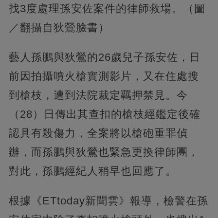
找3度處理孫安佐案件的律師救場。（圖
／翻攝自狄鶯臉書）
藝人孫鵬與狄鶯的26歲兒子孫安佐，日
前因拍攝噴火槍實測影片，又在住處搜
到槍枝，遭到法院裁定羈押禁見。今
（28）日傳出其查扣的槍枝經鑑定後確
認具有殺傷力，全案將以槍砲重罪偵
辦，而孫鵬與狄鶯也緊急更換律師團，
對此，孫鵬經紀人稍早也回應了。
根據《ETtoday新聞雲》報導，檢警在孫