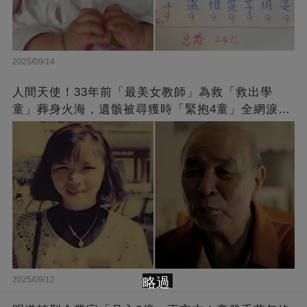
2025/09/14
人間天使！33年前「最美女教師」為救「救出學
童」葬身火海，遺骸被尋獲時「緊抱4童」全網淚
崩：真正的英雄不該被遺忘
略過
2025/09/12