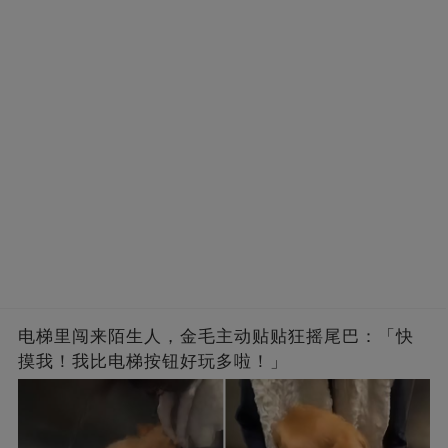
电梯里闯来陌生人，金毛主动贴贴狂摇尾巴：「快
摸我！我比电梯按钮好玩多啦！」