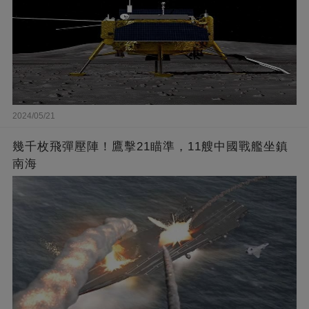
2024/05/21
幾千枚飛彈壓陣！鷹擊21瞄準，11艘中國戰艦坐鎮
南海