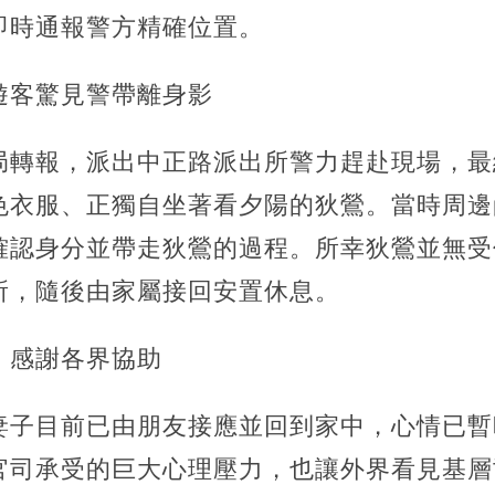
即時通報警方精確位置。
遊客驚見警帶離身影
局轉報，派出中正路派出所警力趕赴現場，最
色衣服、正獨自坐著看夕陽的狄鶯。當時周邊
確認身分並帶走狄鶯的過程。所幸狄鶯並無受
所，隨後由家屬接回安置休息。
，感謝各界協助
妻子目前已由朋友接應並回到家中，心情已暫
官司承受的巨大心理壓力，也讓外界看見基層