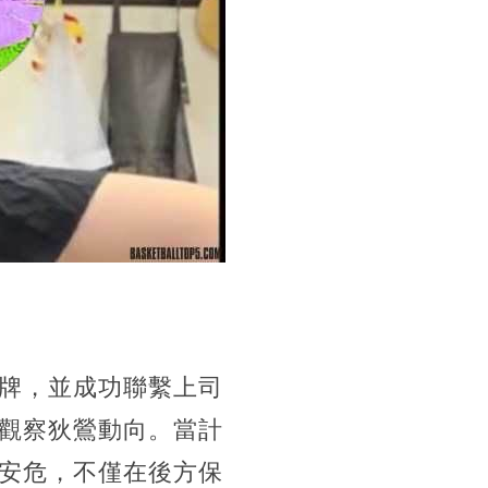
牌，並成功聯繫上司
觀察狄鶯動向。當計
安危，不僅在後方保