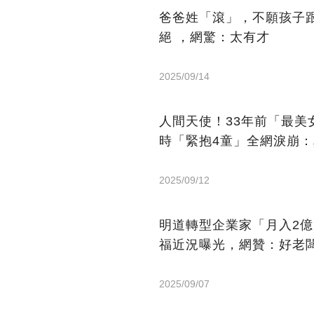
爸爸姓「滾」，不願孩子
絕 ，網驚：太有才
2025/09/14
人間天使！33年前「最
時「緊抱4童」全網淚崩
2025/09/12
明道轉型企業家「月入2
福近況曝光，網贊：好老
2025/09/07