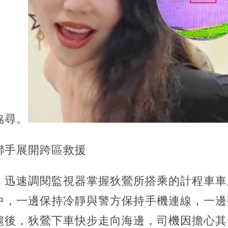
協尋。
聯手展開跨區救援
，迅速調閱監視器掌握狄鶯所搭乘的計程車車
中，一邊保持冷靜與警方保持手機連線，一邊
滬後，狄鶯下車快步走向海邊，司機因擔心其