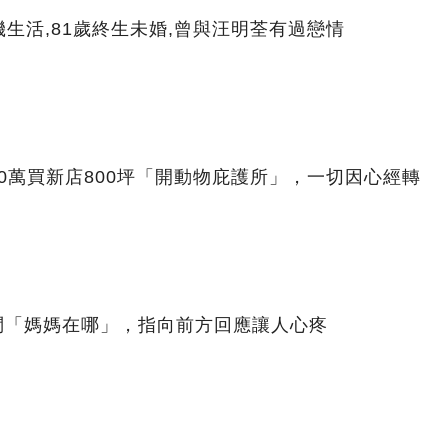
生活,81歲終生未婚,曾與汪明荃有過戀情
00萬買新店800坪「開動物庇護所」，一切因心經轉
問「媽媽在哪」，指向前方回應讓人心疼