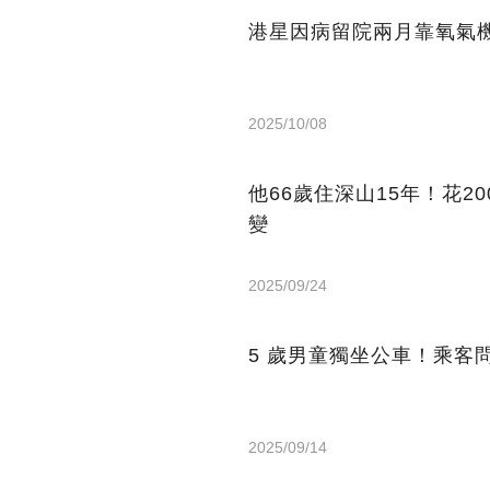
港星因病留院兩月靠氧氣機
2025/10/08
他66歲住深山15年！花2
變
2025/09/24
5 歲男童獨坐公車！乘客
2025/09/14