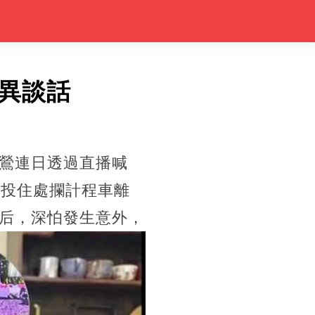
異談話
鶯連日透過直播喊
北投住處攔計程車離
后，深怕發生意外，