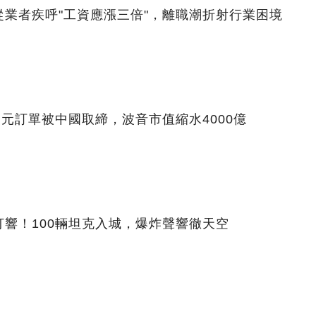
業者疾呼"工資應漲三倍"，離職潮折射行業困境
美元訂單被中國取締，波音市值縮水4000億
響！100輛坦克入城，爆炸聲響徹天空