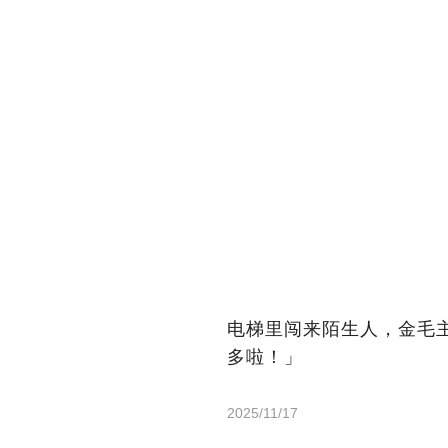
电梯里闯来陌生人，金毛
多啦！」
2025/11/17