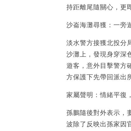
持距離尾隨關心，更
沙崙海灘尋獲：一旁
淡水警方接獲北投分
沙灘上，發現身穿深
遊客，意外目擊警方
方保護下先帶回派出
家屬聲明：情緒平復
孫鵬隨後對外表示，
波除了反映出孫家因