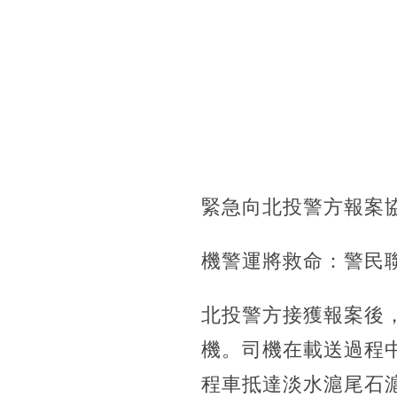
緊急向北投警方報案
機警運將救命：警民
北投警方接獲報案後
機。司機在載送過程
程車抵達淡水滬尾石