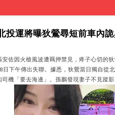
北投運將曝狄鶯尋短前車內詭
孫安佐因火槍風波遭羈押禁見，疼子心切的狄
18日下午傳出失聯。據悉，狄鶯當日獨自從
知司機「要去海邊」。孫鵬發現妻子不見蹤影