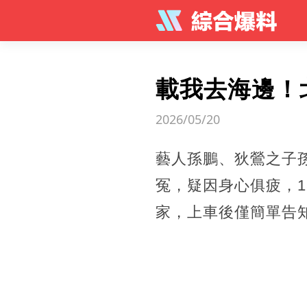
載我去海邊！
2026/05/20
藝人孫鵬、狄鶯之子
冤，疑因身心俱疲，
家，上車後僅簡單告