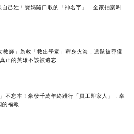
跟自己姓！寶媽隨口取的「神名字」，全家拍案叫
美女教師」為救「救出學童」葬身火海，遺骸被尋獲
：真正的英雄不該被遺忘
億」不忘本！豪發千萬年終踐行「員工即家人」，幸
闆的福報