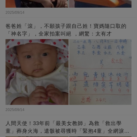
2025/09/14
爸爸姓「滾」，不願孩子跟自己姓！寶媽隨口取的
「神名字」，全家拍案叫絕 ，網驚：太有才
2025/09/14
人間天使！33年前「最美女教師」為救「救出學
童」葬身火海，遺骸被尋獲時「緊抱4童」全網淚