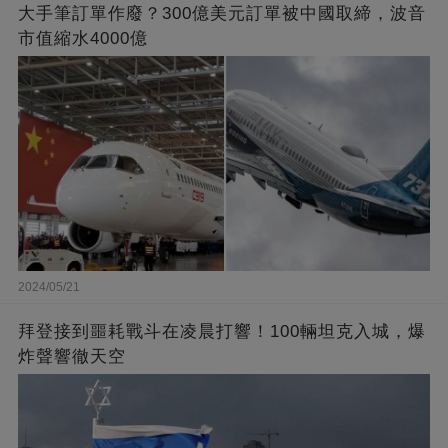
大手筆訂單作廢？300億美元訂單被中國取締，波音
市值縮水4000億
2024/05/21
拜登接到噩耗戰斗在凌晨打響！100輛坦克入城，爆
炸聲響徹天空