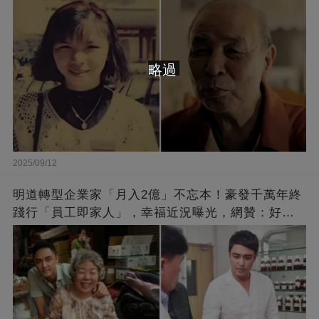
崩：真正的英雄不該被遺忘
略過
2025/09/12
明道轉型企業家「月入2億」不忘本！豪發千萬年終
踐行「員工即家人」，幸福近況曝光，網贊：好老
闆的福報