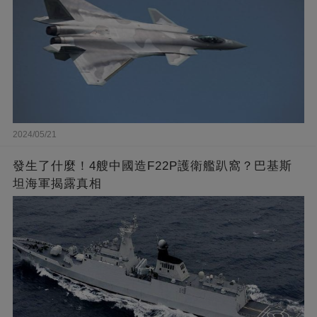
2024/05/21
發生了什麼！4艘中國造F22P護衛艦趴窩？巴基斯
坦海軍揭露真相