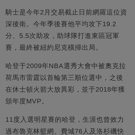
騎士是今年2月交易截止日前網羅這位資
深後衛。今年季後賽他平均攻下19.2
分、5.5次助攻，助球隊打進東區冠軍
賽，最終被紐約尼克橫掃出局。
哈登于2009年NBA選秀大會中被奧克拉
荷馬市雷霆以首輪第三順位選中，之後
在休士頓火箭大放異彩，並于2018年獲
頒年度MVP。
11度入選明星賽的哈登，生涯也曾效力
過布魯克林籃網、費城76人及洛杉磯快