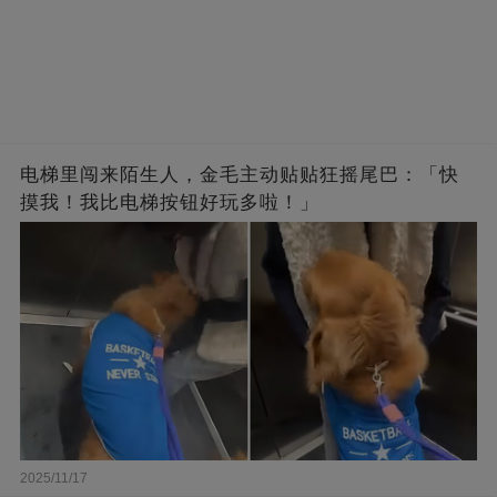
电梯里闯来陌生人，金毛主动贴贴狂摇尾巴：「快
摸我！我比电梯按钮好玩多啦！」
2025/11/17