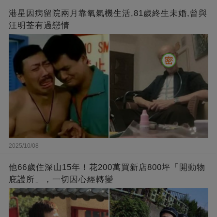
港星因病留院兩月靠氧氣機生活,81歲終生未婚,曾與
汪明荃有過戀情
2025/10/08
他66歲住深山15年！花200萬買新店800坪「開動物
庇護所」，一切因心經轉變