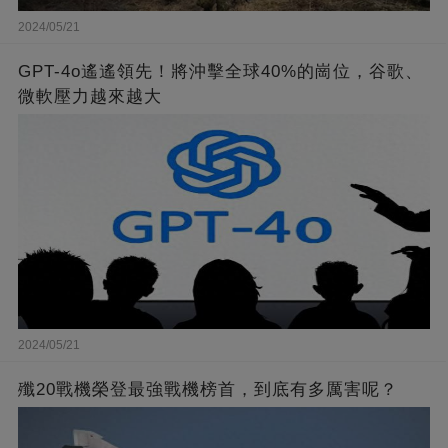
2024/05/21
GPT-4o遙遙領先！將沖擊全球40%的崗位，谷歌、
微軟壓力越來越大
2024/05/21
殲20戰機榮登最強戰機榜首，到底有多厲害呢？