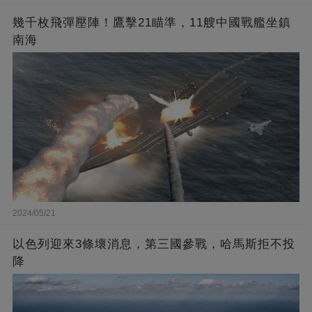
幾千枚飛彈壓陣！鷹擊21瞄準，11艘中國戰艦坐鎮
南海
2024/05/21
以色列迎來3條壞消息，第三國參戰，哈馬斯拒不投
降