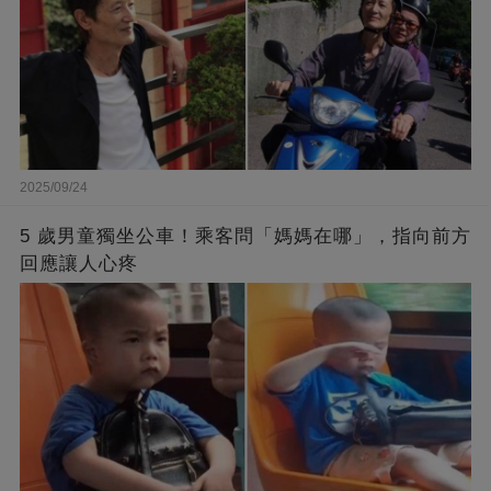
2025/09/24
5 歲男童獨坐公車！乘客問「媽媽在哪」，指向前方
回應讓人心疼