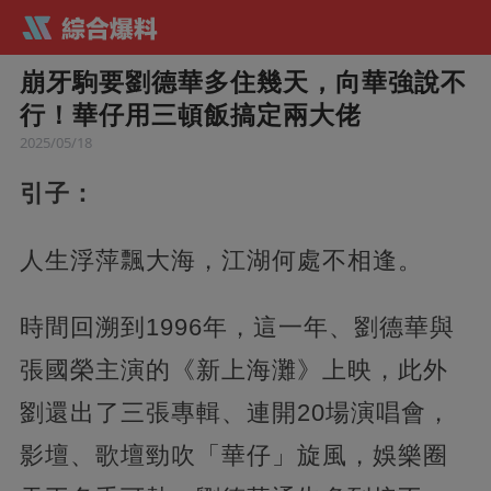
崩牙駒要劉德華多住幾天，向華強說不
行！華仔用三頓飯搞定兩大佬
2025/05/18
引子：
人生浮萍飄大海，江湖何處不相逢。
時間回溯到1996年，這一年、劉德華與
張國榮主演的《新上海灘》上映，此外
劉還出了三張專輯、連開20場演唱會，
影壇、歌壇勁吹「華仔」旋風，娛樂圈