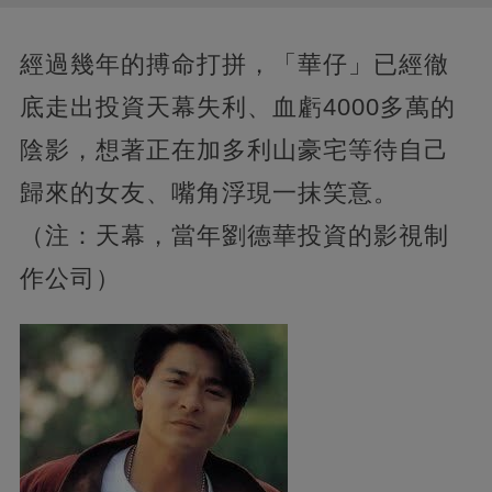
經過幾年的搏命打拼，「華仔」已經徹
底走出投資天幕失利、血虧4000多萬的
陰影，想著正在加多利山豪宅等待自己
歸來的女友、嘴角浮現一抹笑意。
（注：天幕，當年劉德華投資的影視制
作公司）