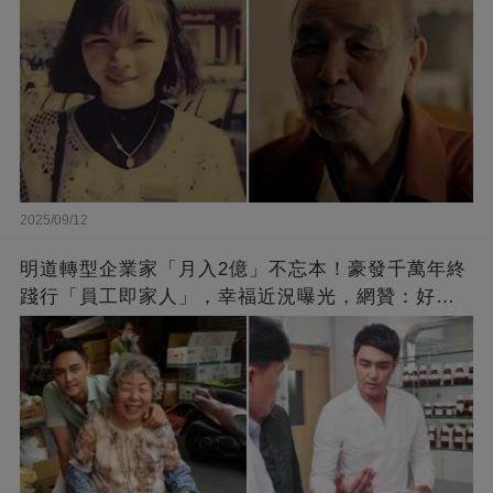
2025/09/12
明道轉型企業家「月入2億」不忘本！豪發千萬年終
踐行「員工即家人」，幸福近況曝光，網贊：好老
闆的福報