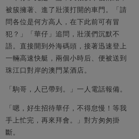
被簇擁著、進了壯漢打開的車門。「請
問各位是何方高人，在下此前可有冒
犯？」「華仔」追問，壯漢們沉默不
語。直接開到外海碼頭，接著迅速登上
一輛高速快艇，兩個小時后、便被送到
珠江口對岸的澳門某酒店。
「駒哥，人已帶到。」一人電話報備。
「嗯，好生招待華仔，不得怠慢！等我
手上忙完，再來拜會。」對方匆匆掛
斷。