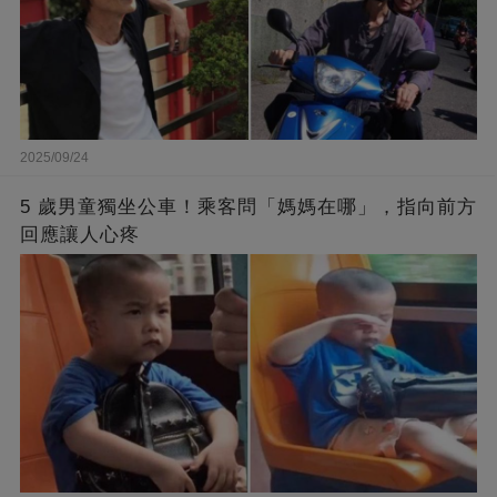
2025/09/24
5 歲男童獨坐公車！乘客問「媽媽在哪」，指向前方
回應讓人心疼