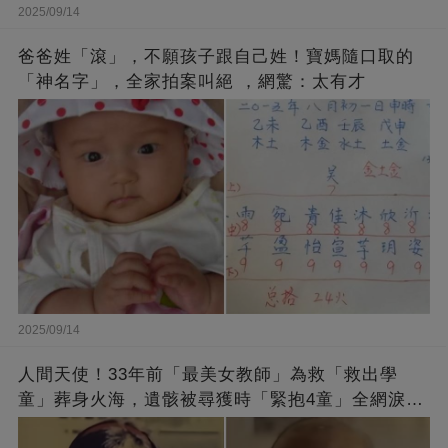
2025/09/14
爸爸姓「滾」，不願孩子跟自己姓！寶媽隨口取的
「神名字」，全家拍案叫絕 ，網驚：太有才
2025/09/14
人間天使！33年前「最美女教師」為救「救出學
童」葬身火海，遺骸被尋獲時「緊抱4童」全網淚
崩：真正的英雄不該被遺忘