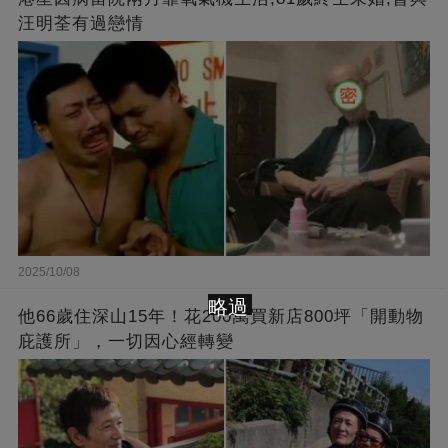
汪明荃有過戀情
2025/10/08
略過
他66歲住深山15年！花200萬買新店800坪「開動物
庇護所」，一切因心經轉變