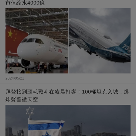
市值縮水4000億
2024/05/21
拜登接到噩耗戰斗在凌晨打響！100輛坦克入城，爆
炸聲響徹天空