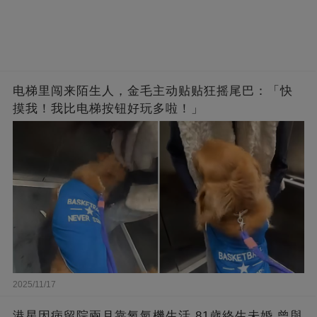
电梯里闯来陌生人，金毛主动贴贴狂摇尾巴：「快
摸我！我比电梯按钮好玩多啦！」
2025/11/17
港星因病留院兩月靠氧氣機生活,81歲終生未婚,曾與