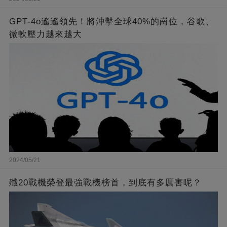
GPT-4o遙遙領先！將沖擊全球40%的崗位，谷歌、
微軟壓力越來越大
2024/05/21
殲20戰機榮登最強戰機榜首，到底有多厲害呢？