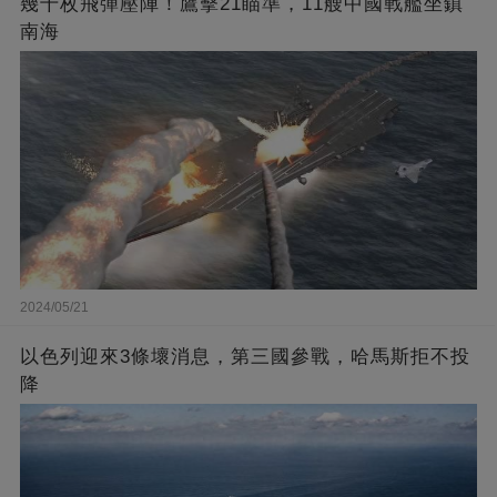
幾千枚飛彈壓陣！鷹擊21瞄準，11艘中國戰艦坐鎮
南海
2024/05/21
以色列迎來3條壞消息，第三國參戰，哈馬斯拒不投
降