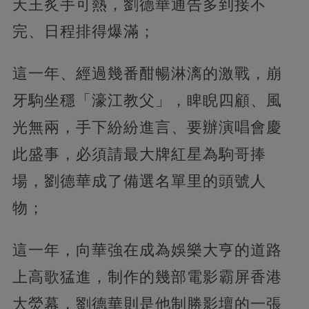
天王炙手可熱，劉德華通告多到接不
完、日程排得爆滿；
這一年、經過幾番酣暢淋漓的激戰，崩
牙駒坐穩「濠江教父」，睥睨四顧、風
光無兩，手下紛紛進言、要辦演唱會慶
此盛事，必須請最大牌紅星為駒哥捧
場，劉德華成了備選名單里的頭號人
物；
這一年，向華強在成為娛樂大亨的道路
上高歌猛進，制作的幾部電影霸屏香港
大熒幕，劉德華則是他制勝影壇的一張