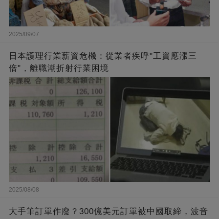
2025/09/07
日本護理行業薪資危機：從業者疾呼"工資應漲三
倍"，離職潮折射行業困境
2025/08/08
大手筆訂單作廢？300億美元訂單被中國取締，波音