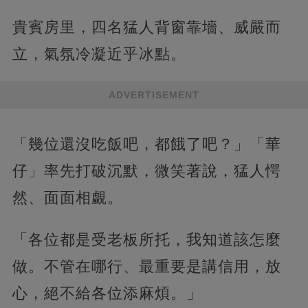
貴賓房里，四名猛人背窗靠墻、威嚴而
立，氣氛冷凝近乎冰點。
ADVERTISEMENT
「幾位還沒吃飯吧，都餓了吧？」「華
仔」率先打破沉默，微笑著說，猛人愕
然、面面相覷。
「各位都是受老板所托，我知道該怎麼
做。不管在哪行、最重要是講信用，放
心，絕不給各位添麻煩。」