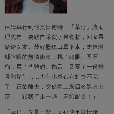
保姆車行到何文田街時，「華仔」讓助
理先走，要親自采買水果食材，回家帶
給給女友。戴好墨鏡口罩下車，走進琳
瑯喧嚷的熱情街市，挑了龍眼、番石
榴，買了些雞翅、鴨舌，又要了一份排
骨和豬肚……大包小袋都有點拎不完
了。正欲離去，突然圍上來四名黑衣壯
漢，「跟我們走一趟，麻煩配合！」
「華仔」先是一驚，又很快平復情緒，