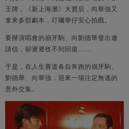
王牌，《新上海灘》大賣后，向華強又
拿來多部劇本，叮囑華仔安心拍戲。
要辦演唱會的崩牙駒、向劉德華發出邀
請信，卻遲遲收不到回復……
于是，在人生賽道各自奔跑的崩牙駒、
劉德華、向華強，迎來一場注定無逃的
意外交集。