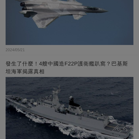
2024/05/21
發生了什麼！4艘中國造F22P護衛艦趴窩？巴基斯
坦海軍揭露真相