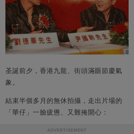
圣誕前夕，香港九龍、街頭滿眼節慶氣
象。
結束半個多月的無休拍攝，走出片場的
「華仔」一臉疲憊、又難掩開心：
ADVERTISEMENT