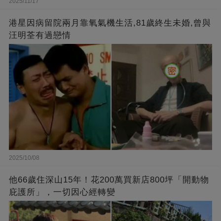
2025/11/17
港星因病留院兩月靠氧氣機生活,81歲終生未婚,曾與
汪明荃有過戀情
2025/10/08
他66歲住深山15年！花200萬買新店800坪「開動物
庇護所」，一切因心經轉變