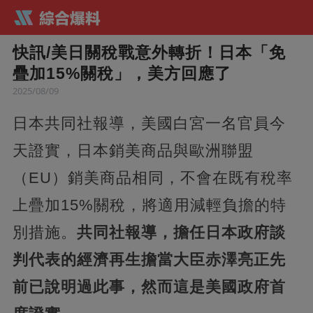
快訊/美日關稅戰意外轉折！日本「免
疊加15%關稅」，美方回應了
2025/08/09
日本共同社報導，美國白宮一名官員今
天證實，日本銷美商品與歐洲聯盟
（EU）銷美商品相同，不會在既有稅率
上疊加15%關稅，將適用減輕負擔的特
別措施。
共同社報導，擔任日本政府談
判代表的經濟再生擔當大臣赤澤亮正先
前已說明過此事，然而這是美國政府首