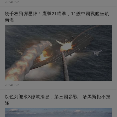
2024/05/21
幾千枚飛彈壓陣！鷹擊21瞄準，11艘中國戰艦坐鎮
南海
2024/05/21
以色列迎來3條壞消息，第三國參戰，哈馬斯拒不投
降