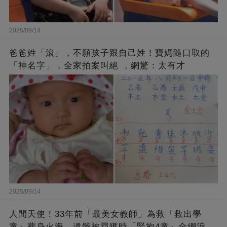
2025/09/14
爸爸姓「滾」，不願孩子跟自己姓！寶媽隨口取的
「神名字」，全家拍案叫絕 ，網驚：太有才
2025/09/14
人間天使！33年前「最美女教師」為救「救出學
童」葬身火海，遺骸被尋獲時「緊抱4童」全網淚