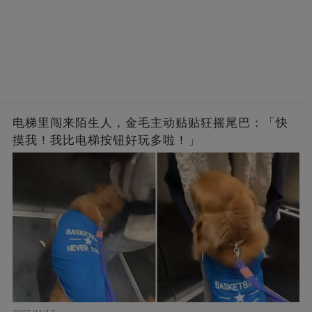
电梯里闯来陌生人，金毛主动贴贴狂摇尾巴：「快
摸我！我比电梯按钮好玩多啦！」