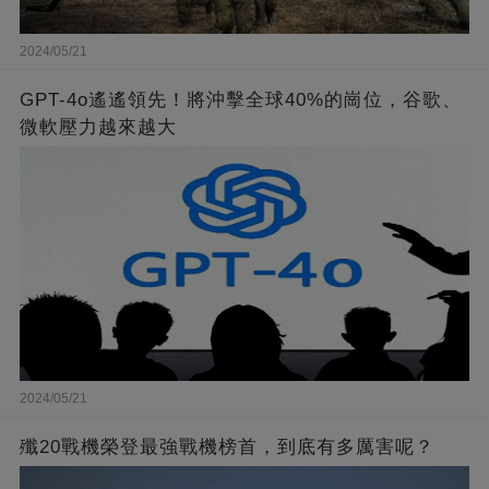
2024/05/21
GPT-4o遙遙領先！將沖擊全球40%的崗位，谷歌、
微軟壓力越來越大
2024/05/21
殲20戰機榮登最強戰機榜首，到底有多厲害呢？