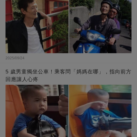
2025/09/24
5 歲男童獨坐公車！乘客問「媽媽在哪」，指向前方
回應讓人心疼