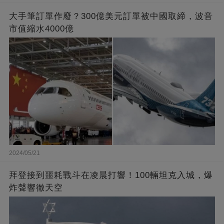
大手筆訂單作廢？300億美元訂單被中國取締，波音
市值縮水4000億
2024/05/21
拜登接到噩耗戰斗在凌晨打響！100輛坦克入城，爆
炸聲響徹天空