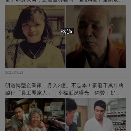
崩：真正的英雄不該被遺忘
略過
2025/09/12
明道轉型企業家「月入2億」不忘本！豪發千萬年終
踐行「員工即家人」，幸福近況曝光，網贊：好老
闆的福報