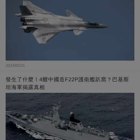
2024/05/21
發生了什麼！4艘中國造F22P護衛艦趴窩？巴基斯
坦海軍揭露真相