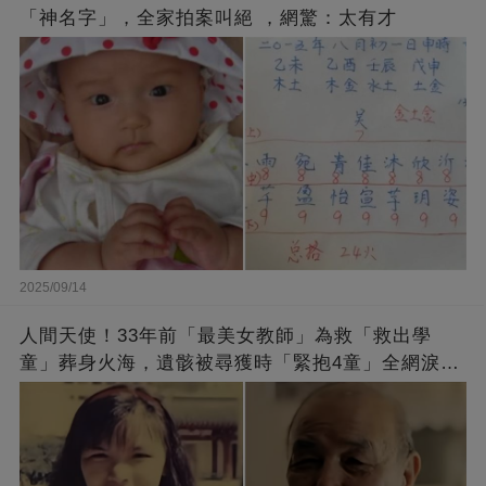
「神名字」，全家拍案叫絕 ，網驚：太有才
2025/09/14
人間天使！33年前「最美女教師」為救「救出學
童」葬身火海，遺骸被尋獲時「緊抱4童」全網淚
崩：真正的英雄不該被遺忘