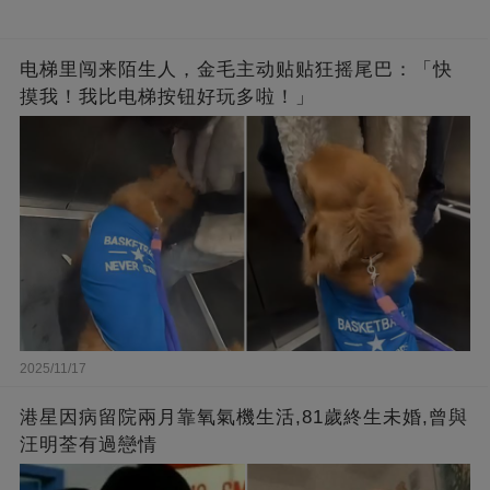
电梯里闯来陌生人，金毛主动贴贴狂摇尾巴：「快
摸我！我比电梯按钮好玩多啦！」
2025/11/17
港星因病留院兩月靠氧氣機生活,81歲終生未婚,曾與
汪明荃有過戀情