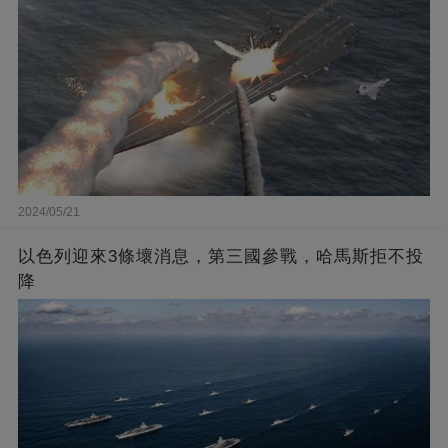
2024/05/21
以色列迎來3條壞消息，第三國參戰，哈馬斯拒不投
降