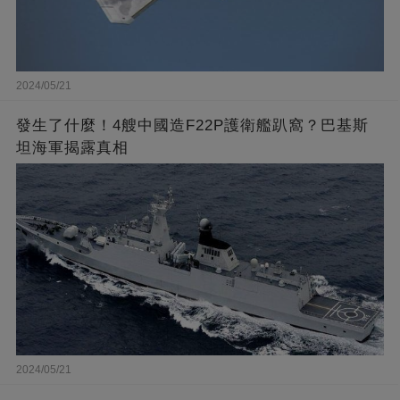
2024/05/21
發生了什麼！4艘中國造F22P護衛艦趴窩？巴基斯
坦海軍揭露真相
2024/05/21