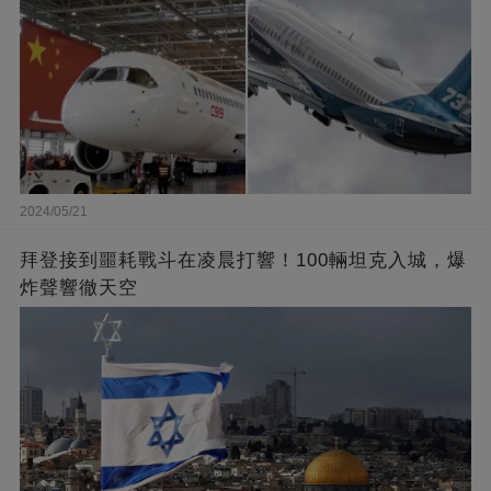
2024/05/21
拜登接到噩耗戰斗在凌晨打響！100輛坦克入城，爆
炸聲響徹天空