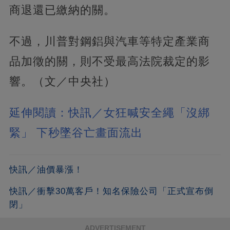
商退還已繳納的關。
不過，川普對鋼鋁與汽車等特定產業商
品加徵的關，則不受最高法院裁定的影
響。（文／中央社）
延伸閱讀：快訊／女狂喊安全繩「沒綁
緊」 下秒墜谷亡畫面流出
快訊／油價暴漲！
快訊／衝擊30萬客戶！知名保險公司「正式宣布倒
閉」
ADVERTISEMENT