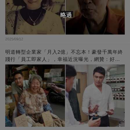
略過
2025/09/12
明道轉型企業家「月入2億」不忘本！豪發千萬年終
踐行「員工即家人」，幸福近況曝光，網贊：好老
闆的福報