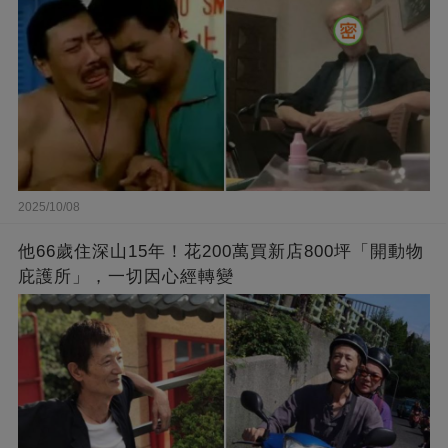
2025/10/08
他66歲住深山15年！花200萬買新店800坪「開動物
庇護所」，一切因心經轉變