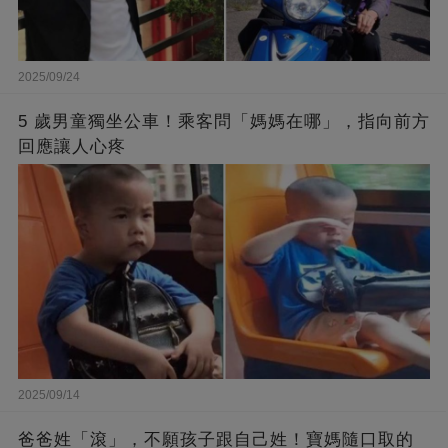
2025/09/24
5 歲男童獨坐公車！乘客問「媽媽在哪」，指向前方
回應讓人心疼
2025/09/14
爸爸姓「滾」，不願孩子跟自己姓！寶媽隨口取的