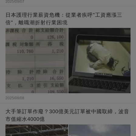
2025/09/07
日本護理行業薪資危機：從業者疾呼"工資應漲三
倍"，離職潮折射行業困境
2025/08/08
大手筆訂單作廢？300億美元訂單被中國取締，波音
市值縮水4000億