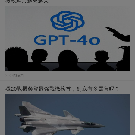
微軟壓力越來越大
2024/05/21
殲20戰機榮登最強戰機榜首，到底有多厲害呢？