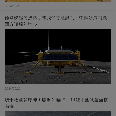
2024/05/21
德國媒體的披露，讓我們才意識到，中國發展到讓
西方嘆服的地步
2024/05/21
幾千枚飛彈壓陣！鷹擊21瞄準，11艘中國戰艦坐鎮
南海