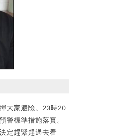
大家避險。23時20
預警標準措施落實。
決定趕緊趕過去看