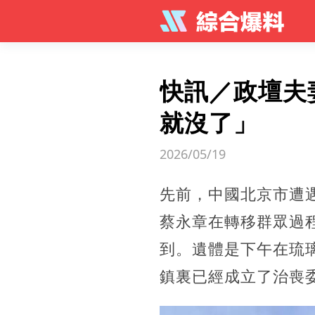
快訊／政壇夫
就沒了」
2026/05/19
先前，中國北京市遭
蔡永章在轉移群眾過
到。遺體是下午在琉
鎮裏已經成立了治喪