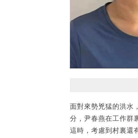
面對來勢兇猛的洪水，
分，尹春燕在工作群
這時，考慮到村裏還