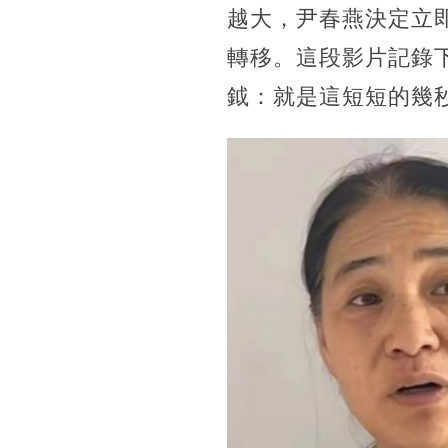
越大，尹春燕決定立
轉移。這段影片記錄
鉞：就是這短短的幾