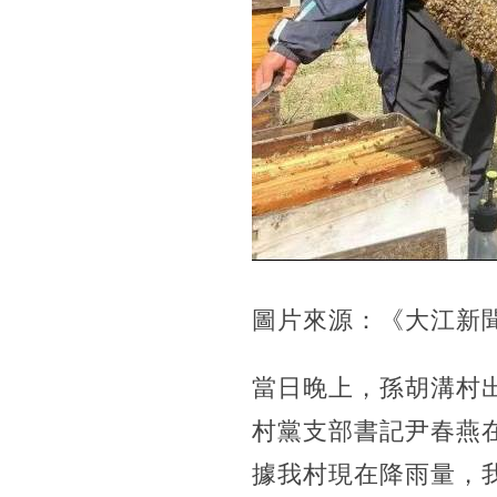
圖片來源：《大江新
當日晚上，孫胡溝村出
村黨支部書記尹春燕
據我村現在降雨量，