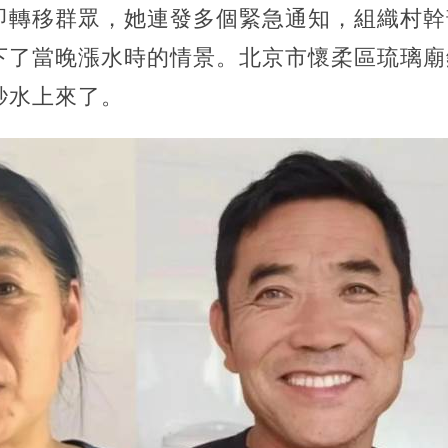
即轉移群眾，她連發多個緊急通知，組織村幹
下了當晚漲水時的情景。北京市懷柔區琉璃廟
秒水上來了。