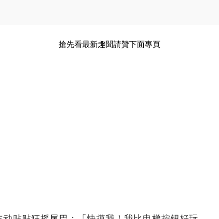
搶先看最新趣聞請贊下面專頁
主动贴贴狂摇尾巴：「快摸我！我比电梯按钮好玩