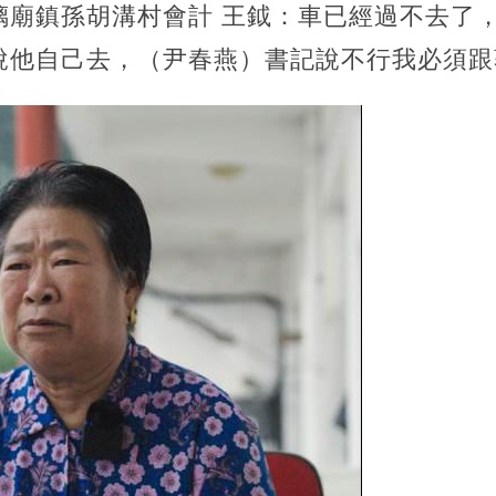
璃廟鎮孫胡溝村會計 王鉞：車已經過不去了
說他自己去，（尹春燕）書記說不行我必須跟