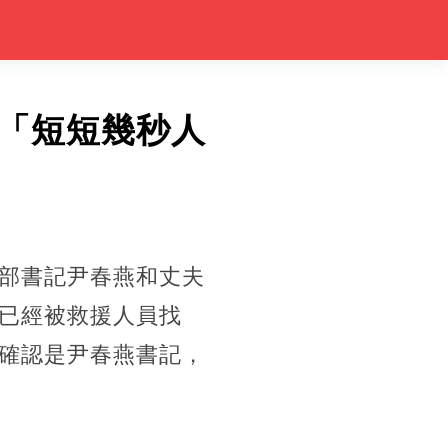
「短短幾秒人
部書記尹春燕和丈夫
已經被救援人員找
確認是尹春燕書記，