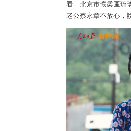
看。北京市懷柔區琉
老公蔡永章不放心，