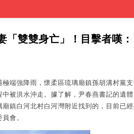
妻「雙雙身亡」！目擊者嘆：
遇極端強降雨，懷柔區琉璃廟鎮孫胡溝村黨支
程中被洪水沖走。據了解，尹春燕書記的遺體
璃廟鎮白河北村白河灣附近找到的，目前已經
委員會。