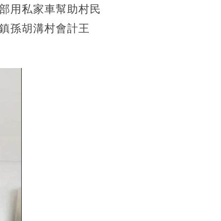
部用私家車幫助村民
鎮孫胡溝村會計王