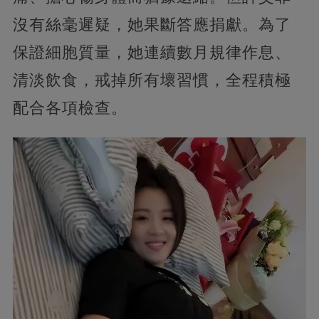
沒有絲毫遲疑，她果斷答應捐獻。為了
保證細胞質量，她連續數月規律作息、
清淡飲食，戒掉所有壞習慣，全程積極
配合各項檢查。