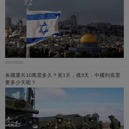
2024/05/21
各國運兵10萬需多久？美1天，俄3天，中國到底需
要多少天呢？