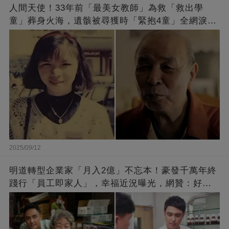
人間天使！33年前「最美女教師」為救「救出學
童」葬身火海，遺骸被尋獲時「緊抱4童」全網淚
崩：真正的英雄不該被遺忘
2025/09/12
明道轉型企業家「月入2億」不忘本！豪發千萬年終
踐行「員工即家人」，幸福近況曝光，網贊：好老
闆的福報