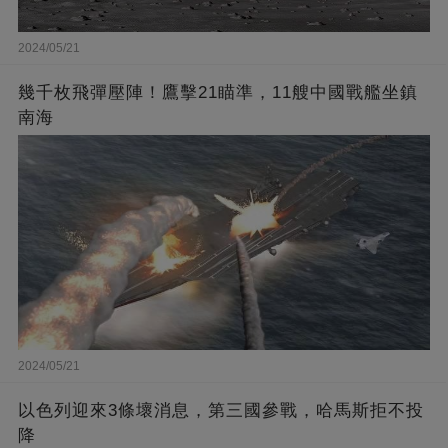
2024/05/21
幾千枚飛彈壓陣！鷹擊21瞄準，11艘中國戰艦坐鎮
南海
2024/05/21
以色列迎來3條壞消息，第三國參戰，哈馬斯拒不投
降