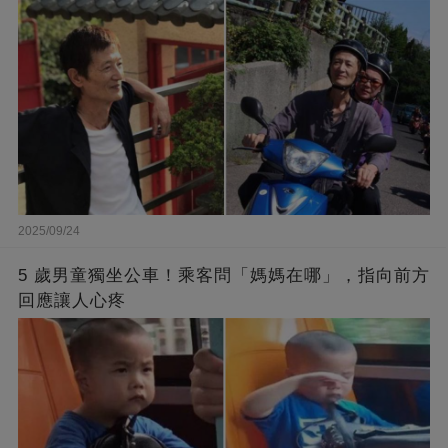
2025/09/24
5 歲男童獨坐公車！乘客問「媽媽在哪」，指向前方
回應讓人心疼