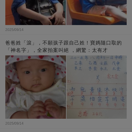
2025/09/14
爸爸姓「滾」，不願孩子跟自己姓！寶媽隨口取的
「神名字」，全家拍案叫絕 ，網驚：太有才
2025/09/14