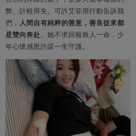
弊、計較得失。可許艾菲用行動告訴我
們，
人間自有純粹的善意，善良從來都
是雙向奔赴
。她不求回報救人一命，少
年心懷感恩許諾一生守護。