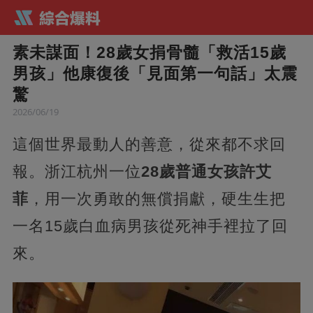
素未謀面！28歲女捐骨髓「救活15歲
男孩」他康復後「見面第一句話」太震
驚
2026/06/19
這個世界最動人的善意，從來都不求回
報。浙江杭州一位
28歲普通女孩許艾
菲
，用一次勇敢的無償捐獻，硬生生把
一名15歲白血病男孩從死神手裡拉了回
來。