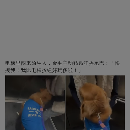
电梯里闯来陌生人，金毛主动贴贴狂摇尾巴：「快
摸我！我比电梯按钮好玩多啦！」