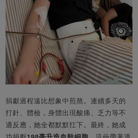
捐獻過程遠比想象中煎熬。連續多天的
打針、體檢，身體出現酸痛、乏力等不
適反應，她全都默默扛下。最終，她成
功捐獻
198毫升造血幹細胞
，這份帶著溫