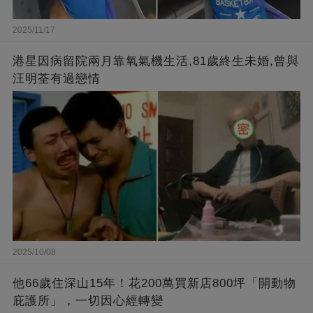
2025/11/17
港星因病留院兩月靠氧氣機生活,81歲終生未婚,曾與
汪明荃有過戀情
2025/10/08
他66歲住深山15年！花200萬買新店800坪「開動物
庇護所」，一切因心經轉變