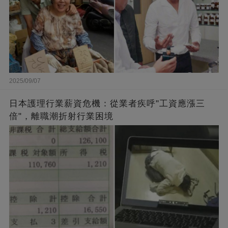
2025/09/07
日本護理行業薪資危機：從業者疾呼"工資應漲三
倍"，離職潮折射行業困境