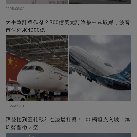
2025/08/08
大手筆訂單作廢？300億美元訂單被中國取締，波音
市值縮水4000億
2024/05/21
拜登接到噩耗戰斗在凌晨打響！100輛坦克入城，爆
炸聲響徹天空