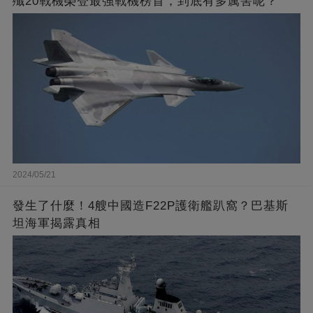
殲20戰機榮登最強戰機榜首，到底有多厲害呢？
2024/05/21
發生了什麼！4艘中國造F22P護衛艦趴窩？巴基斯
坦海軍揭露真相