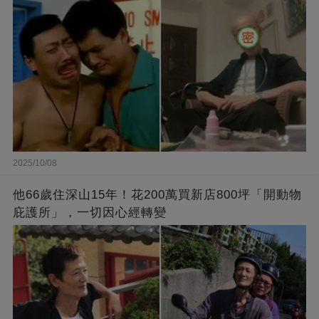
2025/10/08
他66歲住深山15年！花200萬買新店800坪「開動物
庇護所」，一切因心經轉變