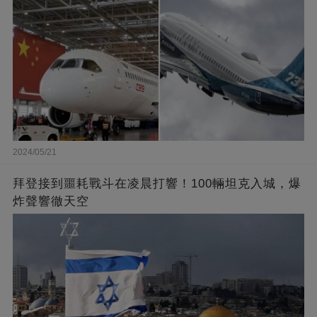
2024/05/21
拜登接到噩耗戰斗在凌晨打響！100輛坦克入城，爆
炸聲響徹天空