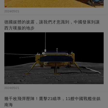
2024/05/21
德國媒體的披露，讓我們才意識到，中國發展到讓
西方嘆服的地步
2024/05/21
幾千枚飛彈壓陣！鷹擊21瞄準，11艘中國戰艦坐鎮
南海