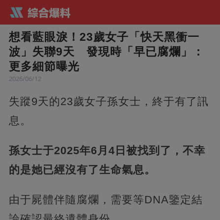
想看藍眼淚！23歲女子「快天黑衝一
波」失聯9天 發現時「早已腐爛」：
更多細節曝光
2026/06/12
失蹤9天的23歲女子孫女士，終于有了訊
息。
孫女士于2025年6月4日被找到了，不幸
的是她已經沒有了生命氣息。
由于屍體伴隨腐爛，需要等DNA鑒定結
論確認最終遺體身份。