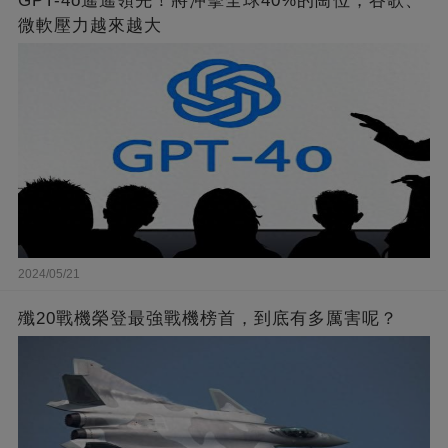
GPT-4o遙遙領先！將沖擊全球40%的崗位，谷歌、
微軟壓力越來越大
2024/05/21
殲20戰機榮登最強戰機榜首，到底有多厲害呢？