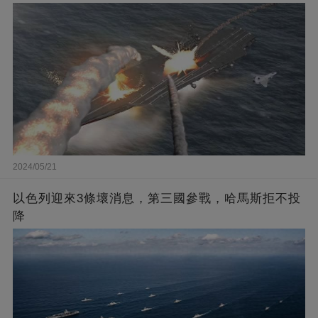
2024/05/21
以色列迎來3條壞消息，第三國參戰，哈馬斯拒不投
降