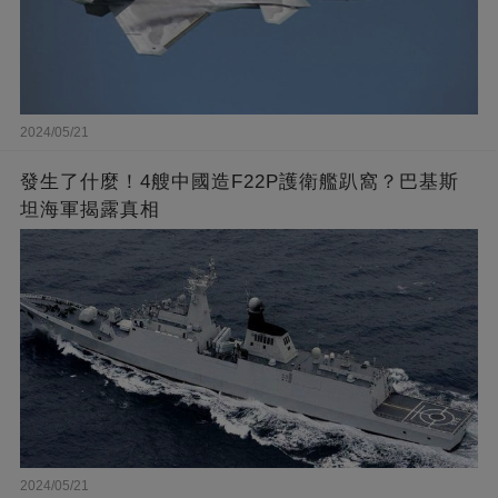
2024/05/21
發生了什麼！4艘中國造F22P護衛艦趴窩？巴基斯
坦海軍揭露真相
2024/05/21