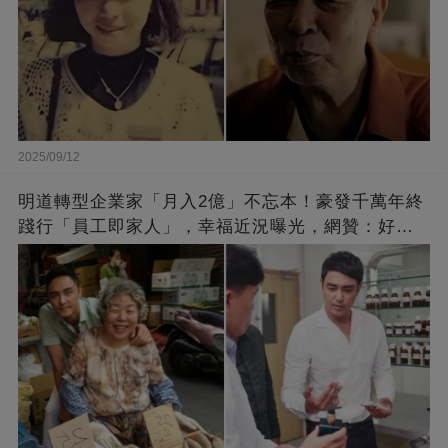
2025/09/12
明道轉型企業家「月入2億」不忘本！豪發千萬年終
踐行「員工即家人」，幸福近況曝光，網贊：好老
闆的福報