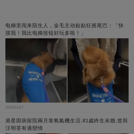
电梯里闯来陌生人，金毛主动贴贴狂摇尾巴：「快
摸我！我比电梯按钮好玩多啦！」
2025/11/17
港星因病留院兩月靠氧氣機生活,81歲終生未婚,曾與
汪明荃有過戀情