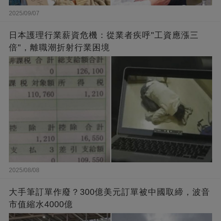
2025/09/07
日本護理行業薪資危機：從業者疾呼"工資應漲三
倍"，離職潮折射行業困境
2025/08/08
大手筆訂單作廢？300億美元訂單被中國取締，波音
市值縮水4000億