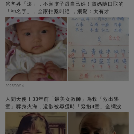
爸爸姓「滾」，不願孩子跟自己姓！寶媽隨口取的
「神名字」，全家拍案叫絕 ，網驚：太有才
2025/09/14
人間天使！33年前「最美女教師」為救「救出學
童」葬身火海，遺骸被尋獲時「緊抱4童」全網淚
崩：真正的英雄不該被遺忘