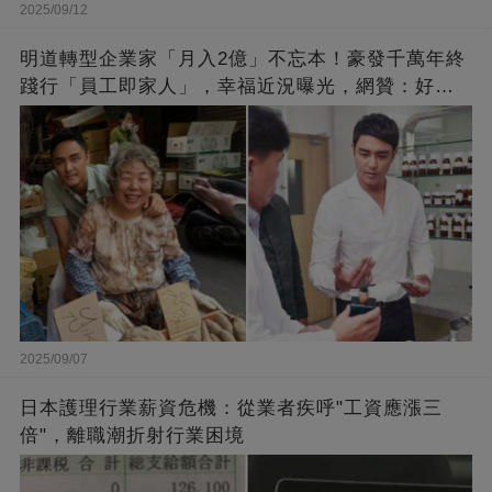
2025/09/12
明道轉型企業家「月入2億」不忘本！豪發千萬年終
踐行「員工即家人」，幸福近況曝光，網贊：好老
闆的福報
2025/09/07
日本護理行業薪資危機：從業者疾呼"工資應漲三
倍"，離職潮折射行業困境