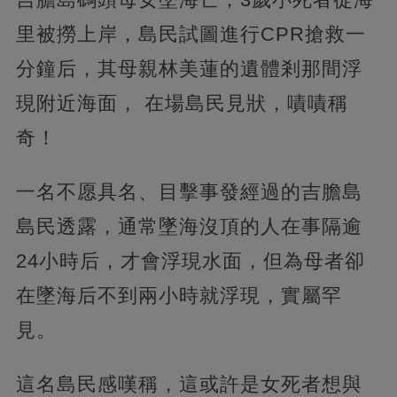
里被撈上岸，島民試圖進行CPR搶救一
分鐘后，其母親林美蓮的遺體剎那間浮
現附近海面， 在場島民見狀，嘖嘖稱
奇！
一名不愿具名、目擊事發經過的吉膽島
島民透露，通常墜海沒頂的人在事隔逾
24小時后，才會浮現水面，但為母者卻
在墜海后不到兩小時就浮現，實屬罕
見。
這名島民感嘆稱，這或許是女死者想與