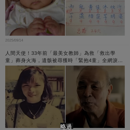
2025/09/14
人間天使！33年前「最美女教師」為救「救出學
童」葬身火海，遺骸被尋獲時「緊抱4童」全網淚
崩：真正的英雄不該被遺忘
略過