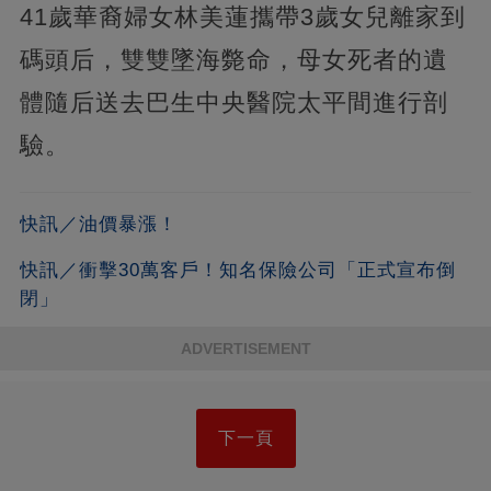
41歲華裔婦女林美蓮攜帶3歲女兒離家到
碼頭后，雙雙墜海斃命，母女死者的遺
體隨后送去巴生中央醫院太平間進行剖
驗。
快訊／油價暴漲！
快訊／衝擊30萬客戶！知名保險公司「正式宣布倒
閉」
ADVERTISEMENT
下一頁