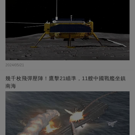
2024/05/21
幾千枚飛彈壓陣！鷹擊21瞄準，11艘中國戰艦坐鎮
南海