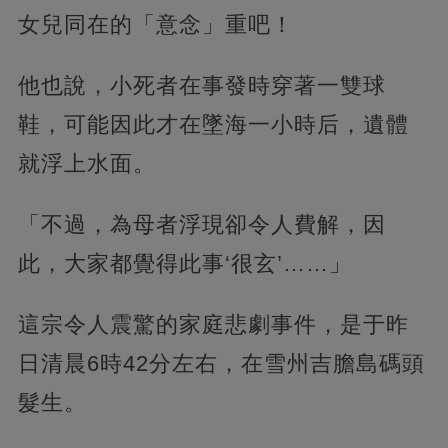
女兒同在的「意念」重吧！
他也說，小死者在事發時穿著一雙球
鞋，可能因此才在墜海一小時后，遺體
就浮上水面。
「不過，為母者浮現卻令人費解，因
此，大家都覺得此事‘很玄’……」
這宗令人震驚的家庭悲劇事件，是于昨
日清晨6時42分左右，在雪州吉膽島碼頭
髮生。