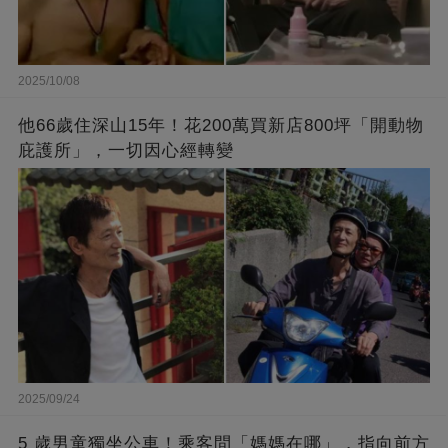
2025/10/08
他66歲住深山15年！花200萬買新店800坪「開動物
庇護所」，一切因心經轉變
2025/09/24
5 歲男童獨坐公車！乘客問「媽媽在哪」，指向前方