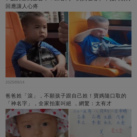
回應讓人心疼
2025/09/14
爸爸姓「滾」，不願孩子跟自己姓！寶媽隨口取的
「神名字」，全家拍案叫絕 ，網驚：太有才