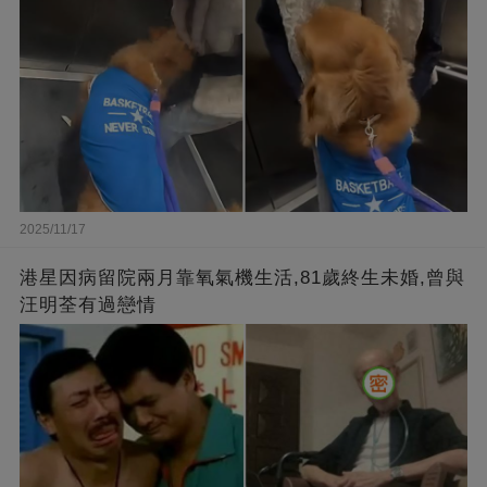
2025/11/17
港星因病留院兩月靠氧氣機生活,81歲終生未婚,曾與
汪明荃有過戀情