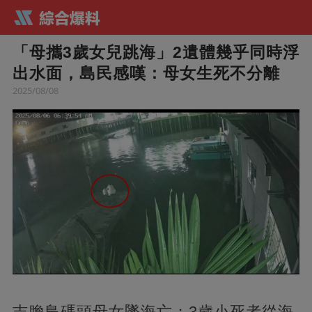
「母攜3歲女兒跳海」2遺體幾乎同時浮
出水面，島民感嘆：母女生死不分離
2025/08/08
吉膽島碼頭母女墜海亡；3歲小死者從海