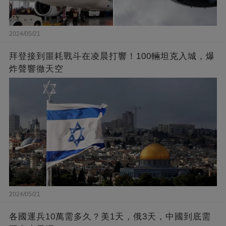
2024/05/21
拜登接到噩耗戰斗在凌晨打響！100輛坦克入城，爆
炸聲響徹天空
2024/05/21
各國運兵10萬需多久？美1天，俄3天，中國到底需