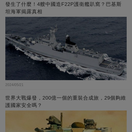
發生了什麼！4艘中國造F22P護衛艦趴窩？巴基斯
坦海軍揭露真相
2024/05/21
世界大戰爆發，200億一個的重裝合成旅，29個夠維
護國家安全嗎？