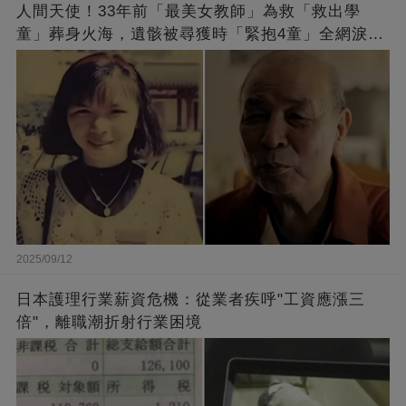
人間天使！33年前「最美女教師」為救「救出學
童」葬身火海，遺骸被尋獲時「緊抱4童」全網淚
崩：真正的英雄不該被遺忘
2025/09/12
日本護理行業薪資危機：從業者疾呼"工資應漲三
倍"，離職潮折射行業困境