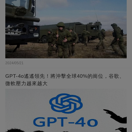
2024/05/21
GPT-4o遙遙領先！將沖擊全球40%的崗位，谷歌、
微軟壓力越來越大