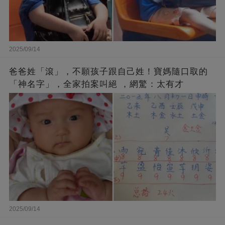
2025/09/14
爸爸姓「滾」，不願孩子跟自己姓！寶媽隨口取的
「神名字」，全家拍案叫絕 ，網驚：太有才
2025/09/14