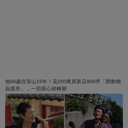
他66歲住深山15年！花200萬買新店800坪「開動物
庇護所」，一切因心經轉變