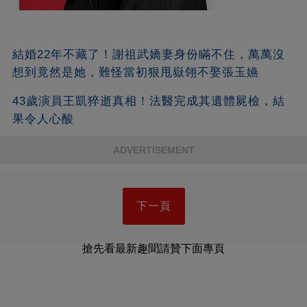
結婚22年不藏了！謝祖武嬌妻身份瞞不住，萬萬沒
想到竟然是她，難怪當初狠甩嶽翎不娶張玉嬿
43歲演員王凱猝逝真相！法醫完成其遺體屍檢，結
果令人心酸
ADVERTISEMENT
下一頁
搶先看最新趣聞請贊下面專頁