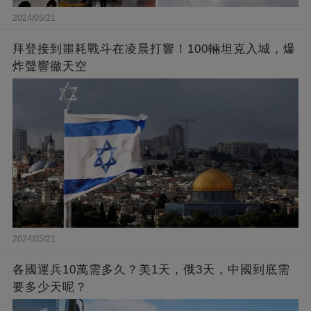
2024/05/21
拜登接到噩耗戰斗在凌晨打響！100輛坦克入城，爆
炸聲響徹天空
2024/05/21
各國運兵10萬需多久？美1天，俄3天，中國到底需
要多少天呢？