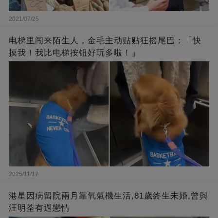
2021/07/25
电梯里闯来陌生人，金毛主动贴贴狂摇尾巴：「快
摸我！我比电梯按钮好玩多啦！」
2025/11/17
港星因病留院兩月靠氧氣機生活,81歲終生未婚,曾與
汪明荃有過戀情