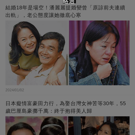
略過
結婚18年是場空！潘麗麗提婚變曾「原諒前夫連續
出軌」，老公態度讓她徹底心寒
2024/01/02
日本癡情富豪田力行，為娶台灣女神苦等30年，55
歲巴厘島豪擲千萬：終于抱得美人歸