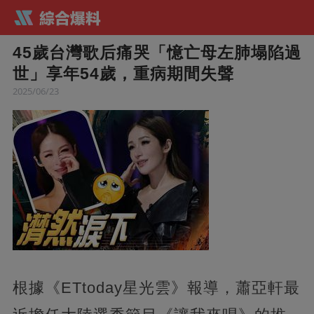
45歲台灣歌后痛哭「憶亡母左肺塌陷過
世」享年54歲，重病期間失聲
2025/06/23
根據《ETtoday星光雲》報導，蕭亞軒最