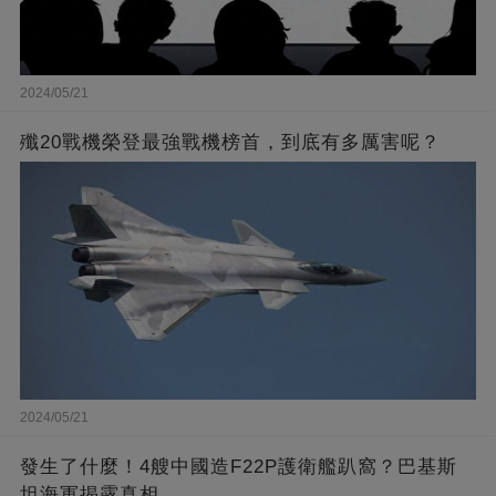
2024/05/21
殲20戰機榮登最強戰機榜首，到底有多厲害呢？
2024/05/21
發生了什麼！4艘中國造F22P護衛艦趴窩？巴基斯
坦海軍揭露真相