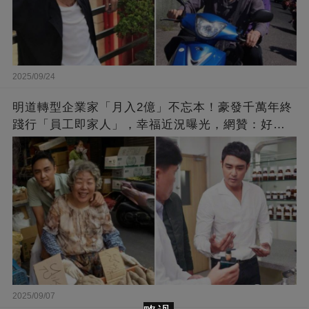
2025/09/24
明道轉型企業家「月入2億」不忘本！豪發千萬年終
踐行「員工即家人」，幸福近況曝光，網贊：好老
闆的福報
2025/09/07