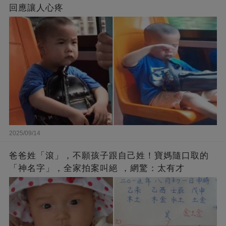
回應讓人心疼
2025/09/14
爸爸姓「滾」，不願孩子跟自己姓！寶媽隨口取的
「神名字」，全家拍案叫絕 ，網驚：太有才