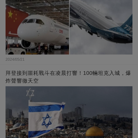
2024/05/21
拜登接到噩耗戰斗在凌晨打響！100輛坦克入城，爆
炸聲響徹天空