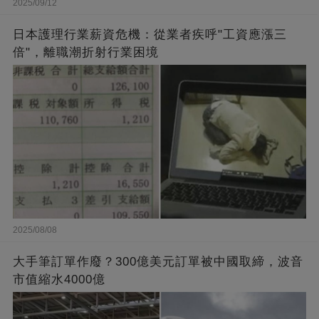
2025/09/12
日本護理行業薪資危機：從業者疾呼"工資應漲三
倍"，離職潮折射行業困境
2025/08/08
大手筆訂單作廢？300億美元訂單被中國取締，波音
市值縮水4000億