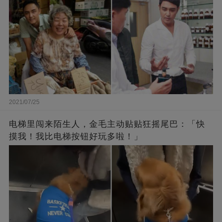
2021/07/25
电梯里闯来陌生人，金毛主动贴贴狂摇尾巴：「快
摸我！我比电梯按钮好玩多啦！」