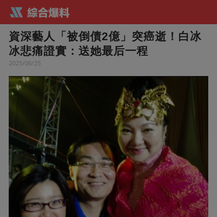
資深藝人「被倒債2億」突癌逝！白冰
冰悲痛證實：送她最后一程
2025/06/25