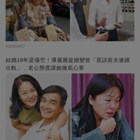
2025/09/07
結婚18年是場空！潘麗麗提婚變曾「原諒前夫連續
出軌」，老公態度讓她徹底心寒