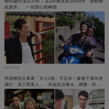
他66歲住深山15年！花200萬買新店800坪「開動物
庇護所」，一切因心經轉變
2025/09/24
明道轉型企業家「月入2億」不忘本！豪發千萬年終
踐行「員工即家人」，幸福近況曝光，網贊：好老
闆的福報