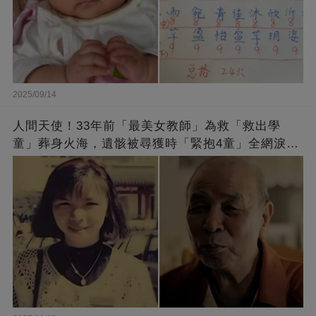
2025/09/14
人間天使！33年前「最美女教師」為救「救出學
童」葬身火海，遺骸被尋獲時「緊抱4童」全網淚
崩：真正的英雄不該被遺忘