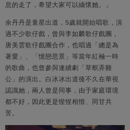
息的走了，希望大家可以緬懷她。」
余丹丹是童星出道，5歲就開始唱歌，演
過不少歌仔戲，曾與李如麟歌仔戲團，
唐美雲歌仔戲團合作，也唱過「總是為
著愛」、「憶戀思景」等當年紅極一時
的歌曲，也曾參與連續劇「草螟弄雞
公」的演出。白冰冰出道後不久在華視
認識她，兩人曾是同事，由于家庭環境
都不好，因此更是惺惺相惜、同甘共
苦。