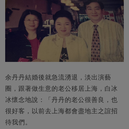
余丹丹結婚後就急流湧退，淡出演藝
圈，跟著做生意的老公移居上海，白冰
冰懷念地說：「丹丹的老公很善良，也
很好客，以前去上海都會盡地主之誼招
待我們。