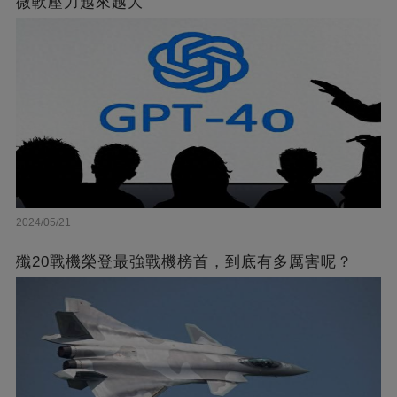
微軟壓力越來越大
2024/05/21
殲20戰機榮登最強戰機榜首，到底有多厲害呢？