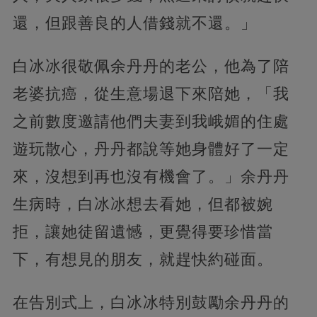
還，但跟善良的人借錢就不還。」
白冰冰很敬佩余丹丹的老公，他為了陪
老婆抗癌，從生意場退下來陪她，「我
之前數度邀請他們夫妻到我峨媚的住處
遊玩散心，丹丹都說等她身體好了一定
來，沒想到再也沒有機會了。」余丹丹
生病時，白冰冰想去看她，但都被婉
拒，讓她徒留遺憾，更覺得要珍惜當
下，有想見的朋友，就趕快約碰面。
在告別式上，白冰冰特別鼓勵余丹丹的