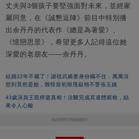
丈夫與3個孩子要堅強面對未來，並經家
屬同意，在《誠懇逗陣》節目中特別播
出余丹丹的代表作《總是為著愛》、
《憶戀思景》，希望更多人記得這位她
深愛的老朋友——余丹丹。
結婚22年不藏了！謝祖武嬌妻身份瞞不住，萬萬沒
想到竟然是她，難怪當初狠甩嶽翎不娶張玉嬿
43歲演員王凱猝逝真相！法醫完成其遺體屍檢，結
果令人心酸
ADVERTISEMENT