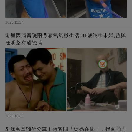
2025/11/17
港星因病留院兩月靠氧氣機生活,81歲終生未婚,曾與
汪明荃有過戀情
2025/10/08
5 歲男童獨坐公車！乘客問「媽媽在哪」，指向前方