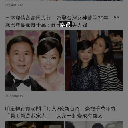
2024/01/02
日本癡情富豪田力行，為娶台灣女神苦等30年，55
略過
歲巴厘島豪擲千萬：終于抱得美人歸
2022/08/05
明道轉行做老闆「月入2億新台幣」豪撒千萬年終
「員工就是我家人」：大家一起變成有錢人