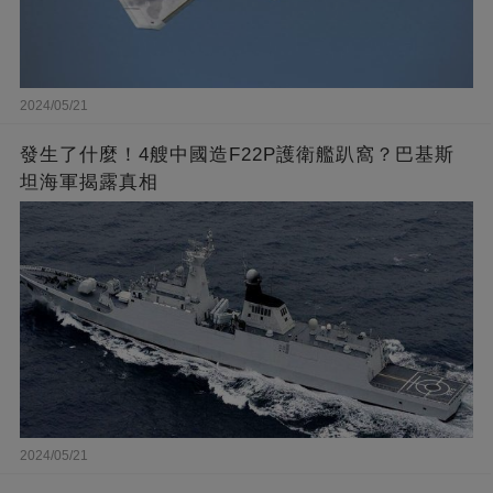
2024/05/21
發生了什麼！4艘中國造F22P護衛艦趴窩？巴基斯
坦海軍揭露真相
2024/05/21