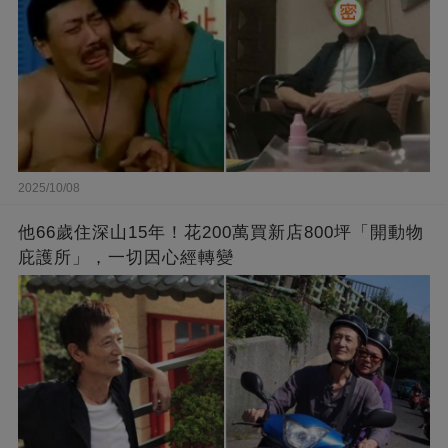
2025/10/08
他66歲住深山15年！花200萬買新店800坪「開動物
庇護所」，一切因心經轉變