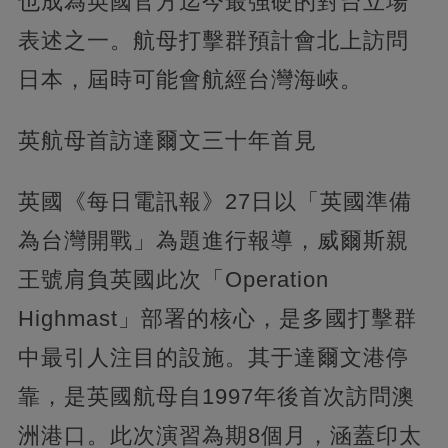
也成為英國官方迄今最強硬的對台立場
表述之一。航母打擊群預計會北上訪問
日本，屆時可能會航經台灣海峽。
英航母首訪達爾文三十年首見
英國《每日電訊報》27日以「英國準備
為台灣開戰」為題進行報導，威爾斯親
王號肩負英國此次「Operation
Highmast」部署的核心，是多國打擊群
中最引人注目的設施。其于達爾文港停
靠，是英國航母自1997年後首次訪問澳
洲港口。此次演習為期8個月，涵蓋印太