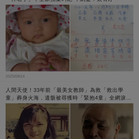
2025/09/14
人間天使！33年前「最美女教師」為救「救出學
童」葬身火海，遺骸被尋獲時「緊抱4童」全網淚
崩：真正的英雄不該被遺忘