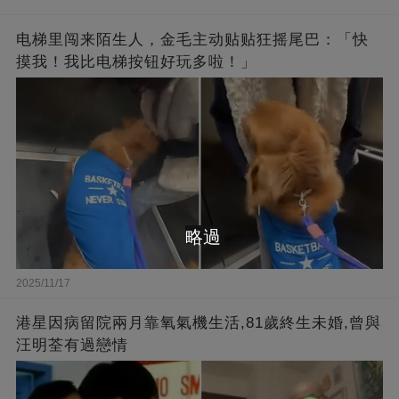
电梯里闯来陌生人，金毛主动贴贴狂摇尾巴：「快
摸我！我比电梯按钮好玩多啦！」
略過
2025/11/17
港星因病留院兩月靠氧氣機生活,81歲終生未婚,曾與
汪明荃有過戀情