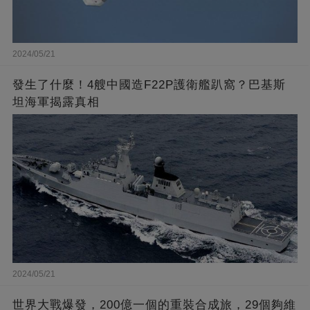
2024/05/21
發生了什麼！4艘中國造F22P護衛艦趴窩？巴基斯
坦海軍揭露真相
2024/05/21
世界大戰爆發，200億一個的重裝合成旅，29個夠維