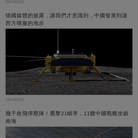
2024/05/21
德國媒體的披露，讓我們才意識到，中國發展到讓
西方嘆服的地步
2024/05/21
幾千枚飛彈壓陣！鷹擊21瞄準，11艘中國戰艦坐鎮
南海