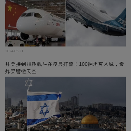
2024/05/21
拜登接到噩耗戰斗在凌晨打響！100輛坦克入城，爆
炸聲響徹天空