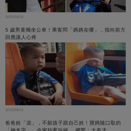
2025/09/24
5 歲男童獨坐公車！乘客問「媽媽在哪」，指向前方
回應讓人心疼
2025/09/14
爸爸姓「滾」，不願孩子跟自己姓！寶媽隨口取的
「神名字」，全家拍案叫絕 ，網驚：太有才