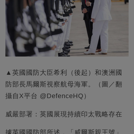
▲英國國防大臣希利（後起）和澳洲國
防部長馬爾斯視察航母海軍。（圖／翻
攝自X平台 @DefenceHQ）
威嚴部署：英國展現持續印太戰略存在
據英國國防部所述，「威爾斯親王號」