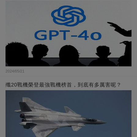
2024/05/21
殲20戰機榮登最強戰機榜首，到底有多厲害呢？