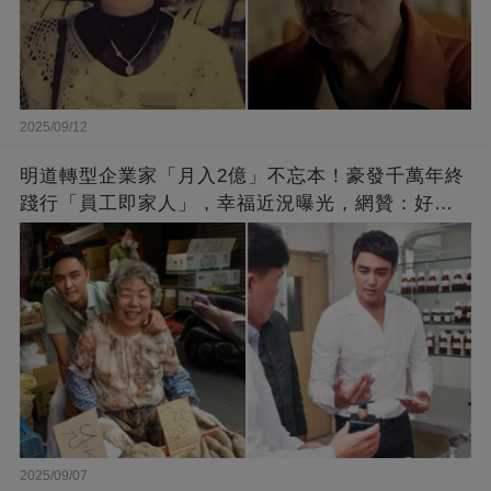
2025/09/12
明道轉型企業家「月入2億」不忘本！豪發千萬年終
踐行「員工即家人」，幸福近況曝光，網贊：好老
闆的福報
2025/09/07