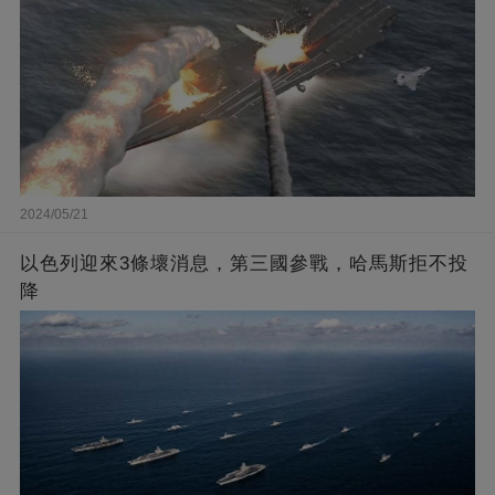
2024/05/21
以色列迎來3條壞消息，第三國參戰，哈馬斯拒不投
降