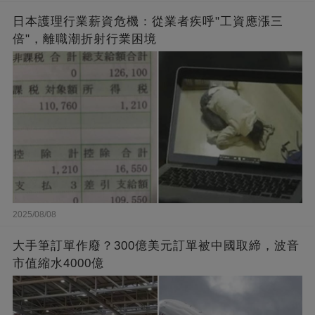
日本護理行業薪資危機：從業者疾呼"工資應漲三
倍"，離職潮折射行業困境
2025/08/08
大手筆訂單作廢？300億美元訂單被中國取締，波音
市值縮水4000億