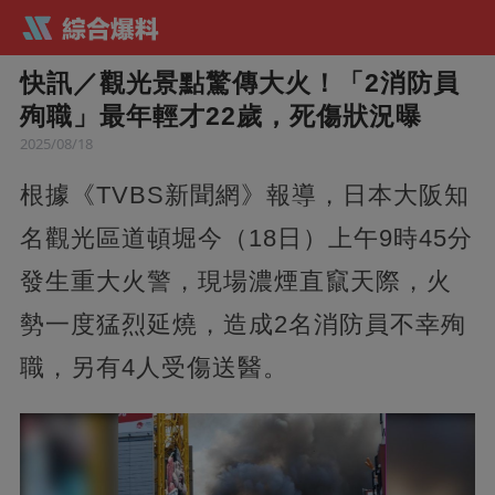
快訊／觀光景點驚傳大火！「2消防員
殉職」最年輕才22歲，死傷狀況曝
2025/08/18
根據《TVBS新聞網》報導，日本大阪知
名觀光區道頓堀今（18日）上午9時45分
發生重大火警，現場濃煙直竄天際，火
勢一度猛烈延燒，造成2名消防員不幸殉
職，另有4人受傷送醫。