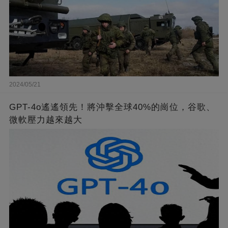
2024/05/21
GPT-4o遙遙領先！將沖擊全球40%的崗位，谷歌、
微軟壓力越來越大