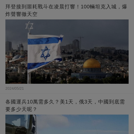
拜登接到噩耗戰斗在凌晨打響！100輛坦克入城，爆
炸聲響徹天空
2024/05/21
各國運兵10萬需多久？美1天，俄3天，中國到底需
要多少天呢？