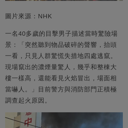
圖片來源：NHK
一名40多歲的目擊男子描述當時驚險場
景：「突然聽到物品破碎的聲響，抬頭
一看，只見人群驚慌失措地四處逃竄。
現場竄出的濃煙量驚人，幾乎和整棟大
樓一樣高，還能看見火焰冒出，場面相
當嚇人。」目前警方與消防部門正積極
調查起火原因。