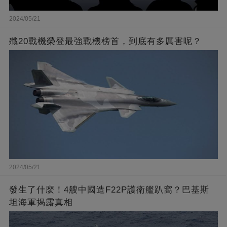
2024/05/21
殲20戰機榮登最強戰機榜首，到底有多厲害呢？
2024/05/21
發生了什麼！4艘中國造F22P護衛艦趴窩？巴基斯
坦海軍揭露真相