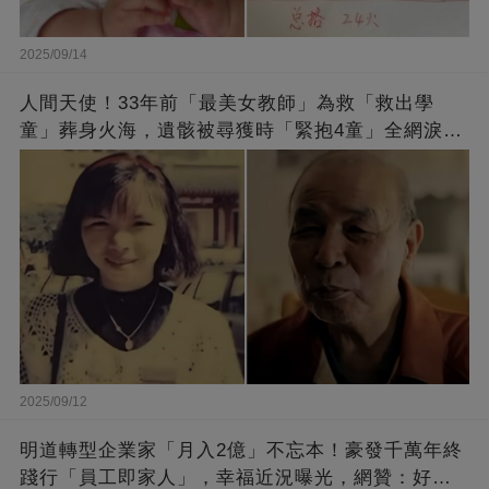
2025/09/14
人間天使！33年前「最美女教師」為救「救出學
童」葬身火海，遺骸被尋獲時「緊抱4童」全網淚
崩：真正的英雄不該被遺忘
2025/09/12
明道轉型企業家「月入2億」不忘本！豪發千萬年終
踐行「員工即家人」，幸福近況曝光，網贊：好老