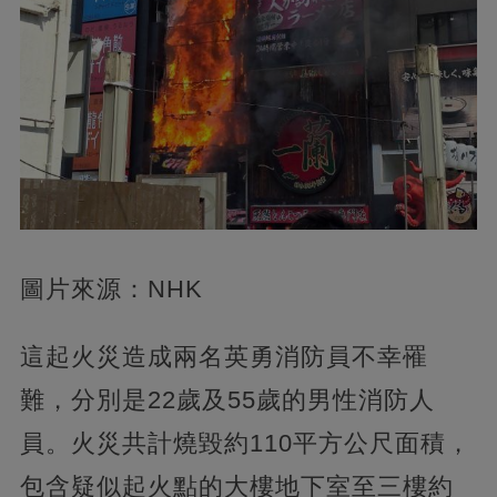
圖片來源：NHK
這起火災造成兩名英勇消防員不幸罹
難，分別是22歲及55歲的男性消防人
員。火災共計燒毀約110平方公尺面積，
包含疑似起火點的大樓地下室至三樓約