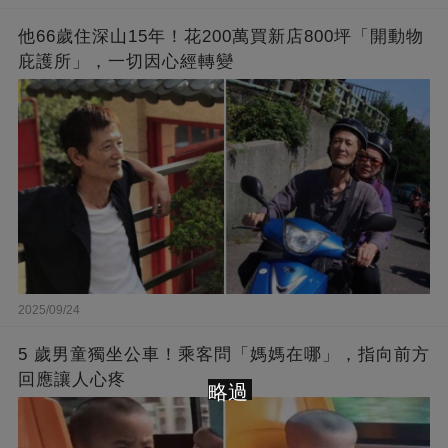
他66歲住深山15年！花200萬買新店800坪「開動物
庇護所」，一切因心經轉變
2025/09/24
5 歲男童獨坐公車！乘客問「媽媽在哪」，指向前方
回應讓人心疼
略過