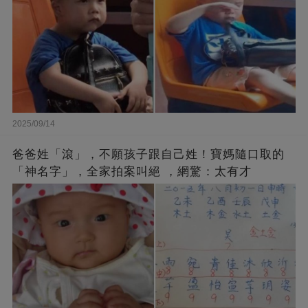
2025/09/14
爸爸姓「滾」，不願孩子跟自己姓！寶媽隨口取的
「神名字」，全家拍案叫絕 ，網驚：太有才