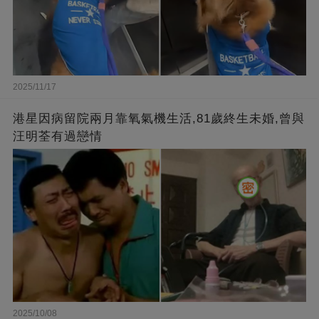
2025/11/17
港星因病留院兩月靠氧氣機生活,81歲終生未婚,曾與
汪明荃有過戀情
2025/10/08