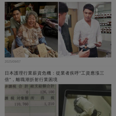
闆的福報
2025/09/07
日本護理行業薪資危機：從業者疾呼"工資應漲三
倍"，離職潮折射行業困境