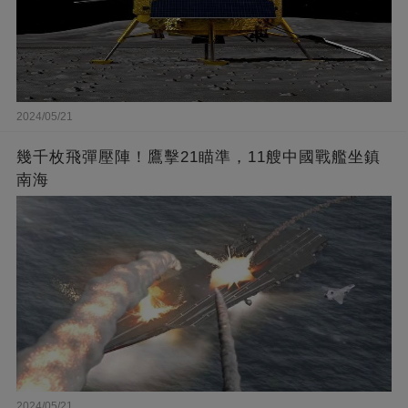
2024/05/21
幾千枚飛彈壓陣！鷹擊21瞄準，11艘中國戰艦坐鎮
南海
2024/05/21