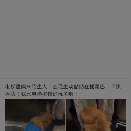
电梯里闯来陌生人，金毛主动贴贴狂摇尾巴：「快
摸我！我比电梯按钮好玩多啦！」