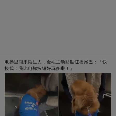
电梯里闯来陌生人，金毛主动贴贴狂摇尾巴：「快
摸我！我比电梯按钮好玩多啦！」