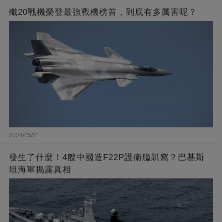
殲20戰機榮登最強戰機榜首，到底有多厲害呢？
2024/05/21
發生了什麼！4艘中國造F22P護衛艦趴窩？巴基斯
坦海軍揭露真相