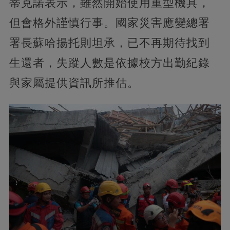
蒂克諾表示，雖然開始使用重型機具，
但會格外謹慎行事。國家災害應變總署
署長蘇哈揚托則坦承，已不再期待找到
生還者，失蹤人數是依據校方出勤紀錄
與家屬提供資訊所推估。