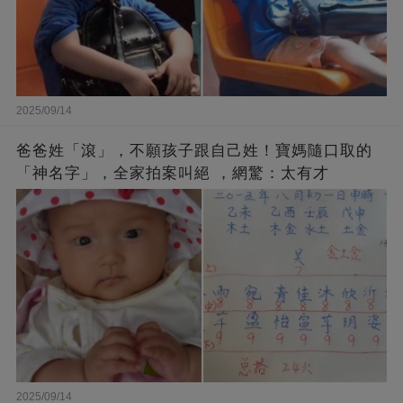
2025/09/14
爸爸姓「滾」，不願孩子跟自己姓！寶媽隨口取的
「神名字」，全家拍案叫絕 ，網驚：太有才
2025/09/14