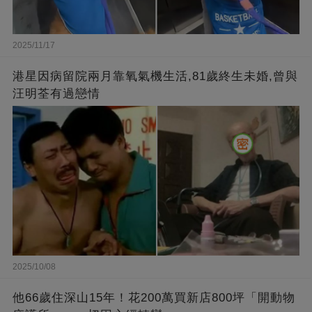
2025/11/17
港星因病留院兩月靠氧氣機生活,81歲終生未婚,曾與
汪明荃有過戀情
2025/10/08
他66歲住深山15年！花200萬買新店800坪「開動物