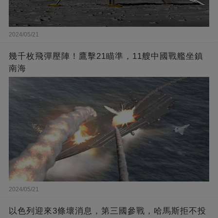
2024/05/21
幾千枚飛彈壓陣！鷹擊21瞄準，11艘中國戰艦坐鎮
南海
2024/05/21
以色列迎來3條壞消息，第三國參戰，哈馬斯拒不投