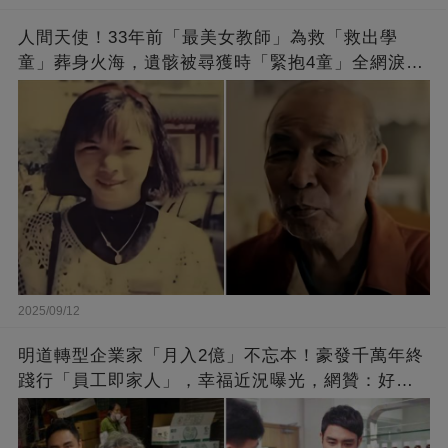
人間天使！33年前「最美女教師」為救「救出學
童」葬身火海，遺骸被尋獲時「緊抱4童」全網淚
崩：真正的英雄不該被遺忘
2025/09/12
明道轉型企業家「月入2億」不忘本！豪發千萬年終
踐行「員工即家人」，幸福近況曝光，網贊：好老
闆的福報