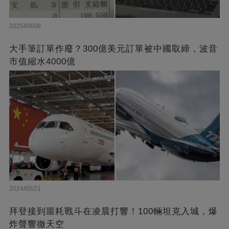
2025/08/08
大手筆訂單作廢？300億美元訂單被中國取締，波音
市值縮水4000億
2024/05/21
拜登接到噩耗戰斗在凌晨打響！100輛坦克入城，爆
炸聲響徹天空