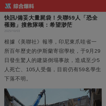
快訊/備妥大量屍袋！失聯59人「恐全
罹難」搜救隊嘆：希望渺茫
2025/10/03
根據《美聯社》報導，印尼東爪哇省一
所百年歷史的伊斯蘭寄宿學校，于9月29
日發生驚人的建築倒塌事故，造成至少5
人死亡、105人受傷，目前仍有59名學生
下落不明。