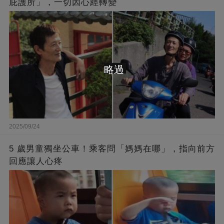
庇護所」，一切因心經轉變
略過
2025/09/24
5 歲男童獨坐公車！乘客問「媽媽在哪」，指向前方
回應讓人心疼