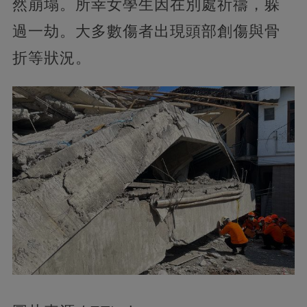
然崩塌。所幸女學生因在別處祈禱，躲
過一劫。大多數傷者出現頭部創傷與骨
折等狀況。