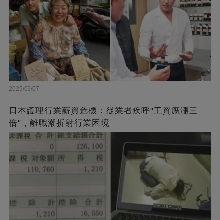
2025/09/07
日本護理行業薪資危機：從業者疾呼"工資應漲三
倍"，離職潮折射行業困境