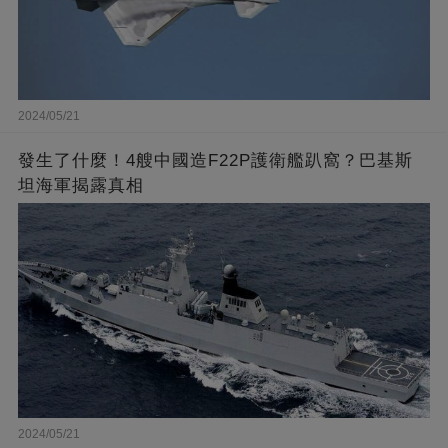
2024/05/21
發生了什麼！4艘中國造F22P護衛艦趴窩？巴基斯
坦海軍揭露真相
2024/05/21