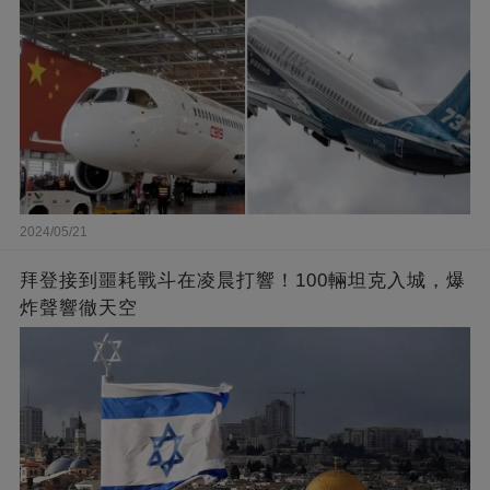
2024/05/21
拜登接到噩耗戰斗在凌晨打響！100輛坦克入城，爆
炸聲響徹天空