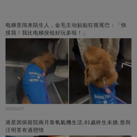
电梯里闯来陌生人，金毛主动贴贴狂摇尾巴：「快
摸我！我比电梯按钮好玩多啦！」
2025/11/17
港星因病留院兩月靠氧氣機生活,81歲終生未婚,曾與
汪明荃有過戀情