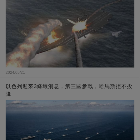
2024/05/21
以色列迎來3條壞消息，第三國參戰，哈馬斯拒不投
降