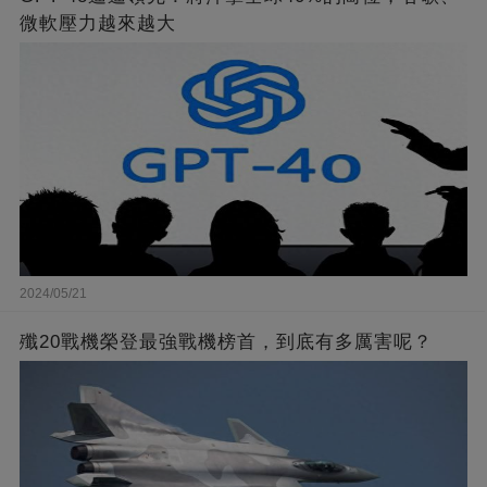
微軟壓力越來越大
2024/05/21
殲20戰機榮登最強戰機榜首，到底有多厲害呢？