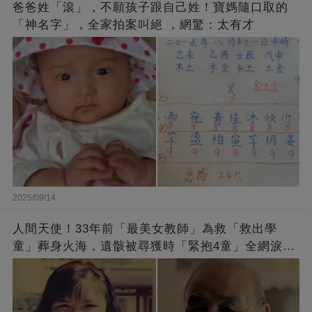
爸爸姓「滾」，不願孩子跟自己姓！寶媽隨口取的
「神名字」，全家拍案叫絕 ，網驚：太有才
2025/09/14
人間天使！33年前「最美女教師」為救「救出學
童」葬身火海，遺骸被尋獲時「緊抱4童」全網淚
崩：真正的英雄不該被遺忘