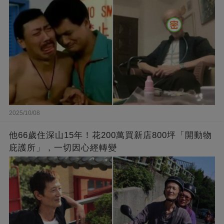
2025/10/08
他66歲住深山15年！花200萬買新店800坪「開動物
庇護所」，一切因心經轉變