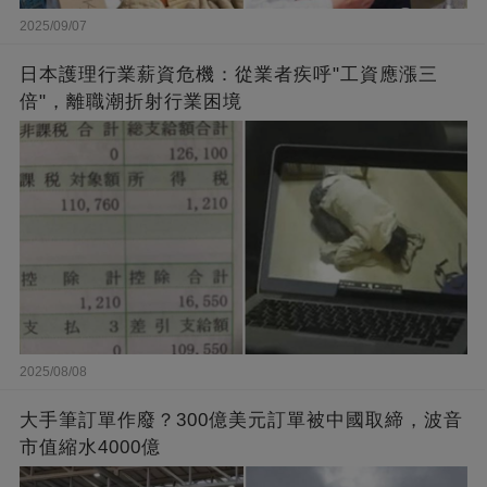
2025/09/07
日本護理行業薪資危機：從業者疾呼"工資應漲三
倍"，離職潮折射行業困境
2025/08/08
大手筆訂單作廢？300億美元訂單被中國取締，波音
市值縮水4000億