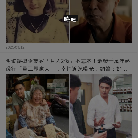
略過
2025/09/12
明道轉型企業家「月入2億」不忘本！豪發千萬年終
踐行「員工即家人」，幸福近況曝光，網贊：好老
闆的福報