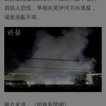
員陷入恐慌，爭相向莫伊河方向逃竄，
場面混亂不堪。
圖片來源：《明報新聞網》