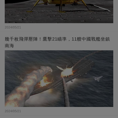
2024/05/21
幾千枚飛彈壓陣！鷹擊21瞄準，11艘中國戰艦坐鎮
南海
2024/05/21