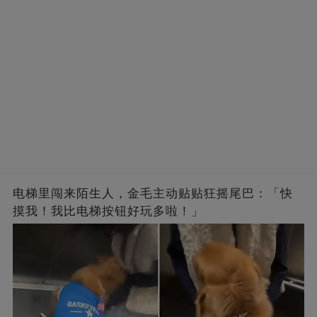
电梯里闯来陌生人，金毛主动贴贴狂摇尾巴：「快
摸我！我比电梯按钮好玩多啦！」