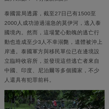
泰國當局透露，截至27日已有1500至
2000人成功游過湍急的莫伊河，逃入泰
國境內。然而，這場驚心動魄的逃亡行
動也造成至少3人不幸溺斃，遺體被沖上
岸邊。泰國軍方與移民單位已在邊境設
立臨時收容所，並發現這些逃亡者來自
中國、印度、尼泊爾等多個國家，不少
人還具有犯罪前科。