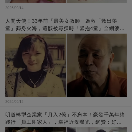
2025/09/14
人間天使！33年前「最美女教師」為救「救出學
童」葬身火海，遺骸被尋獲時「緊抱4童」全網淚
崩：真正的英雄不該被遺忘
2025/09/12
明道轉型企業家「月入2億」不忘本！豪發千萬年終
踐行「員工即家人」，幸福近況曝光，網贊：好老
闆的福報