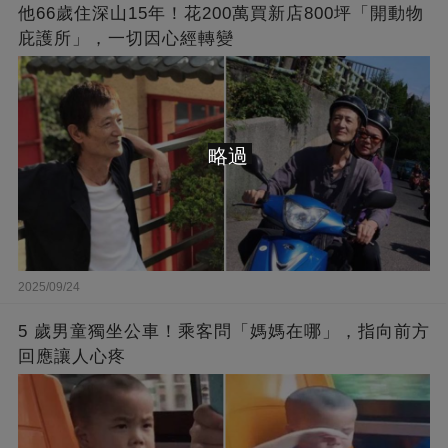
他66歲住深山15年！花200萬買新店800坪「開動物
庇護所」，一切因心經轉變
略過
2025/09/24
5 歲男童獨坐公車！乘客問「媽媽在哪」，指向前方
回應讓人心疼