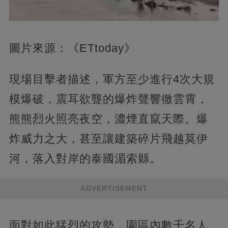
圖片來源：《ETtoday》
現場目擊者描述，軍方至少進行4次大規
模爆破，震耳欲聾的爆炸聲響徹雲霄，
熊熊烈火照亮夜空，濃煙直竄天際。爆
炸威力之大，甚至讓建築碎片飛越莫伊
河，落入對岸的泰國湄索縣。
ADVERTISEMENT
面對如此猛烈的攻勢，園區內數千名人