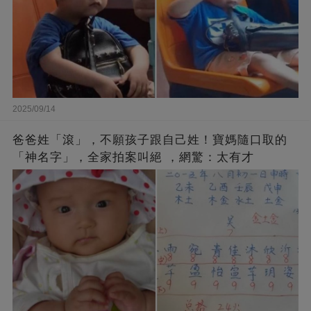
2025/09/14
爸爸姓「滾」，不願孩子跟自己姓！寶媽隨口取的
「神名字」，全家拍案叫絕 ，網驚：太有才