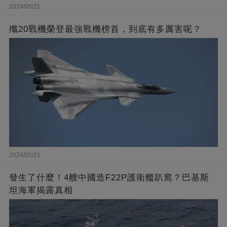
2024/05/21
殲20戰機榮登最強戰機榜首，到底有多厲害呢？
2024/05/21
發生了什麼！4艘中國造F22P護衛艦趴窩？巴基斯
坦海軍揭露真相