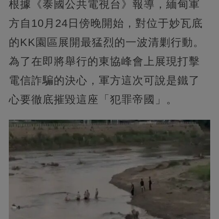
根據《泰國公共電視台》報導，緬甸軍
方自10月24日傍晚開始，對位于妙瓦底
的KK園區展開最猛烈的一波清剿行動。
為了在即將舉行的東協峰會上展現打擊
電信詐騙的決心，軍方這次可說是鐵了
心要徹底摧毀這座「犯罪帝國」。