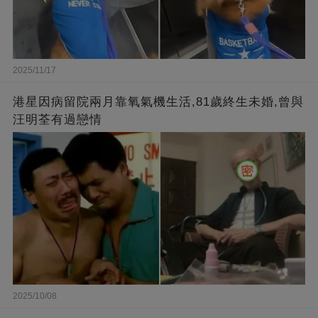
2025/11/17
港星因病留院兩月靠氧氣機生活,81歲終生未婚,曾與
汪明荃有過戀情
2025/10/08