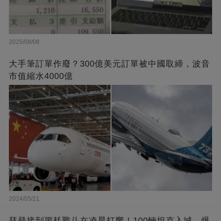
2025/08/08
大手筆訂單作廢？300億美元訂單被中國取締，波音
市值縮水4000億
2024/05/21
拜登接到噩耗戰斗在凌晨打響！100輛坦克入城，爆