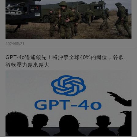
2024/05/21
GPT-4o遙遙領先！將沖擊全球40%的崗位，谷歌、
微軟壓力越來越大