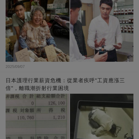
2025/09/07
日本護理行業薪資危機：從業者疾呼"工資應漲三
倍"，離職潮折射行業困境