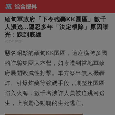
緬甸軍政府「下令砲轟KK園區」數千
人潰逃...隱忍多年「決定根除」原因曝
光：踩到底線
2025/10/28
惡名昭彰的緬甸KK園區，這座橫跨多國
的詐騙集團大本營，如今遭到當地軍政
府展開毀滅性打擊。軍方祭出無人機轟
炸、引爆炸藥等強硬手段，讓整座園區
陷入火海，數千名涉詐人員被迫跳河逃
生，上演驚心動魄的生死逃亡。