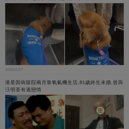
2025/11/17
港星因病留院兩月靠氧氣機生活,81歲終生未婚,曾與
汪明荃有過戀情