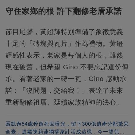
守住家鄉的根 許下翻修老厝承諾
節目尾聲，黃鐙輝特別準備了象徵意義
十足的「磚塊與瓦片」作為禮物。黃鐙
輝感性表示，老家是每個人的根，雖然
現在破舊，但希望 Gino 不要忘記這份傳
承。看著老家的一磚一瓦，Gino 感動承
諾：「沒問題，交給我！」表達了未來
重新翻修祖厝、延續家族精神的決心。
嚴凱泰54歲猝逝死因曝光，留下300億遺產分配驚呆
全臺，遺孀陳莉蓮獨撐家計活成這樣，今一雙兒女