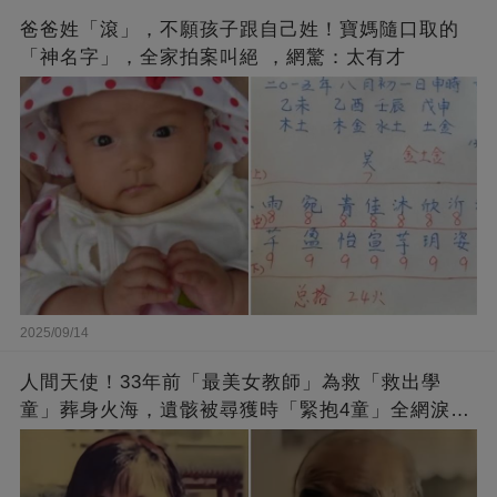
爸爸姓「滾」，不願孩子跟自己姓！寶媽隨口取的
「神名字」，全家拍案叫絕 ，網驚：太有才
2025/09/14
人間天使！33年前「最美女教師」為救「救出學
童」葬身火海，遺骸被尋獲時「緊抱4童」全網淚
崩：真正的英雄不該被遺忘