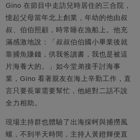
Gino 在節目中走訪兒時居住的三合院，
憶起父母當年北上創業，年幼的他由叔
叔、伯伯照顧，時常睡在漁船上。他充
滿感激地說：「叔叔伯伯國小畢業後就
靠捕魚賺錢，供我爸讀書，我也是被這
片海養大的。」如今堂弟接手討海事
業，Gino 看著親友在海上辛勤工作，直
言只要長輩需要幫忙，他絕對二話不說
全力相助。
現場主持群也體驗了出海採蚵與捕撈風
螺，不到半天時間，主持人黃鐙輝便直