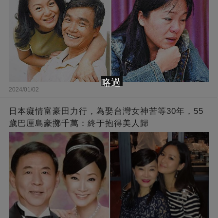
略過
2024/01/02
日本癡情富豪田力行，為娶台灣女神苦等30年，55
歲巴厘島豪擲千萬：終于抱得美人歸