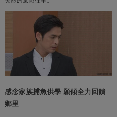
喪命的驚險往事。
感念家族捕魚供學 願傾全力回饋
鄉里