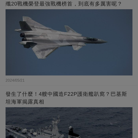
殲20戰機榮登最強戰機榜首，到底有多厲害呢？
2024/05/21
發生了什麼！4艘中國造F22P護衛艦趴窩？巴基斯
坦海軍揭露真相