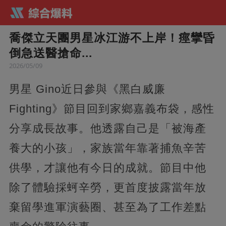
喬傑立天團男星冰江游不上岸！痙攣昏
倒急送醫搶命...
2026/05/09
男星 Gino近日參與《黑白威廉
Fighting》節目回到家鄉嘉義布袋，感性
分享成長故事。他透露自己是「被海產
養大的小孩」，家族當年靠著捕魚辛苦
供學，才讓他有今日的成就。節目中他
除了體驗採蚵辛勞，更首度披露當年放
棄留學進軍演藝圈、甚至為了工作差點