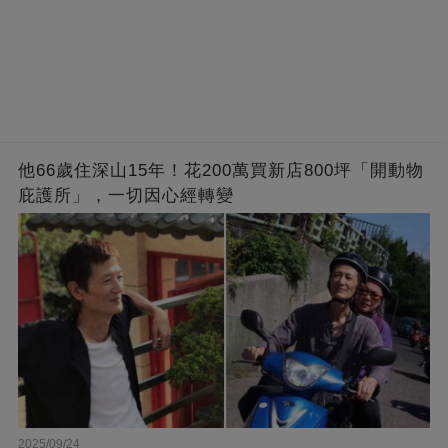
他66歲住深山15年！花200萬買新店800坪「開動物
庇護所」，一切因心經轉變
2025/09/24