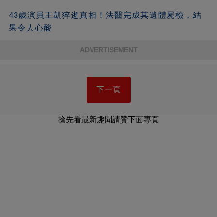
正面照流出太意外
43歲演員王凱猝逝真相！法醫完成其遺體屍檢，結
果令人心酸
ADVERTISEMENT
下一頁
搶先看最新趣聞請贊下面專頁