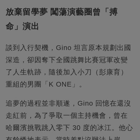
放棄留學夢 闖蕩演藝圈曾「搏
命」演出
談到入行契機，Gino 坦言原本規劃出國
深造，卻因奪下全國跳舞比賽冠軍改變
了人生軌跡，隨後加入小刀（彭康育）
重組的男團「K ONE」。
追夢的過程並非順遂，Gino 回憶在還沒
走紅前，為了爭取一個主持機會，曾在
哈爾濱挑戰跳入零下 30 度的冰江。他心
有餘悸地表示，當時差點沒辦法上岸，