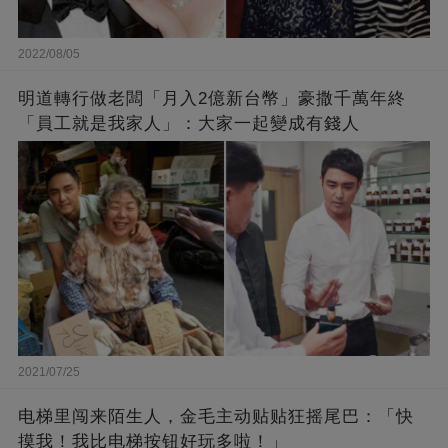
2022/08/05
明道轉行做老闆「月入2億新台幣」豪撒千萬年終
「員工就是我家人」：大家一起變成有錢人
2021/07/25
电梯里闯来陌生人，金毛主动贴贴狂摇尾巴：「快
摸我！我比电梯按钮好玩多啦！」