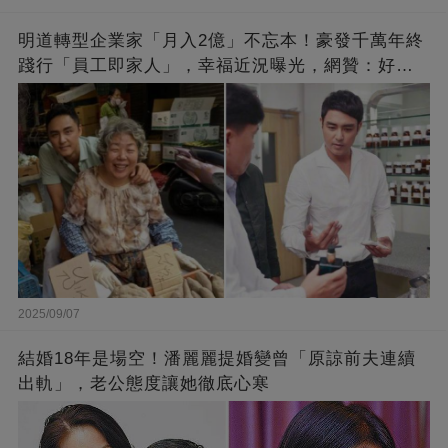
明道轉型企業家「月入2億」不忘本！豪發千萬年終
踐行「員工即家人」，幸福近況曝光，網贊：好老
闆的福報
2025/09/07
結婚18年是場空！潘麗麗提婚變曾「原諒前夫連續
出軌」，老公態度讓她徹底心寒