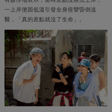
一上岸便因低溫引發全身痙攣昏倒送
醫，「真的差點就沒了生命」。