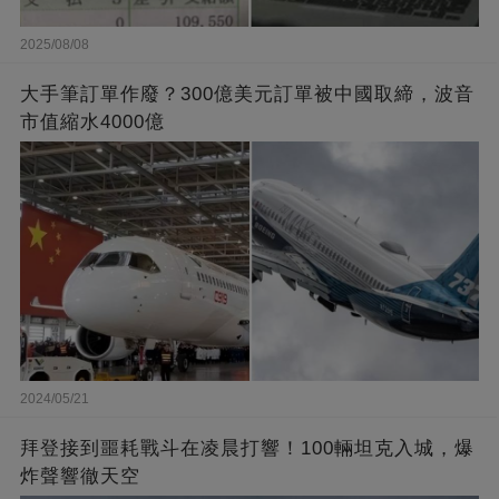
2025/08/08
大手筆訂單作廢？300億美元訂單被中國取締，波音
市值縮水4000億
2024/05/21
拜登接到噩耗戰斗在凌晨打響！100輛坦克入城，爆
炸聲響徹天空