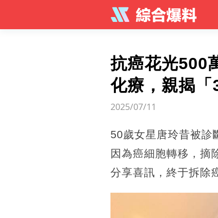
抗癌花光500
化療，親揭「
2025/07/11
50歲女星唐玲昔被
因為癌細胞轉移，摘
分享喜訊，終于拆除