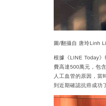
圖/翻攝自 唐玲Linh L
根據《LINE To
費高達500萬元，
人工血管的原因，當
到近期確認抗癌成功