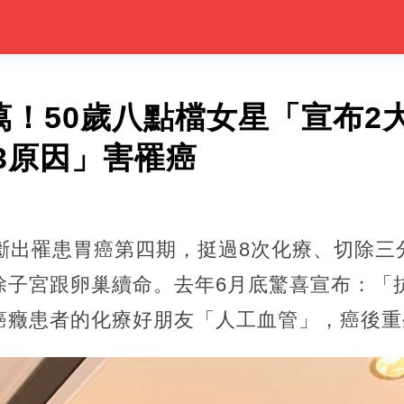
萬！50歲八點檔女星「宣布2
3原因」害罹癌
診斷出罹患胃癌第四期，挺過8次化療、切除三
除子宮跟卵巢續命。去年6月底驚喜宣布：「
癌癥患者的化療好朋友「人工血管」，癌後重