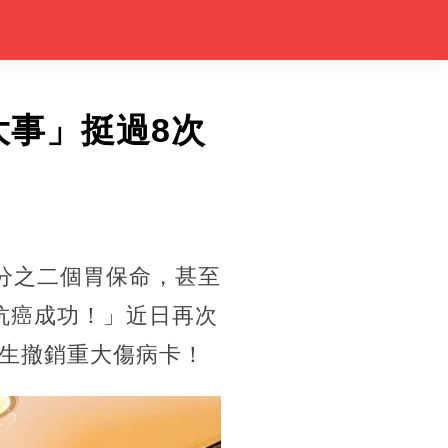
大事」挺過8次
分之二個胃保命，甚至
抗癌成功！」近日再次
生撤銷重大傷病卡！