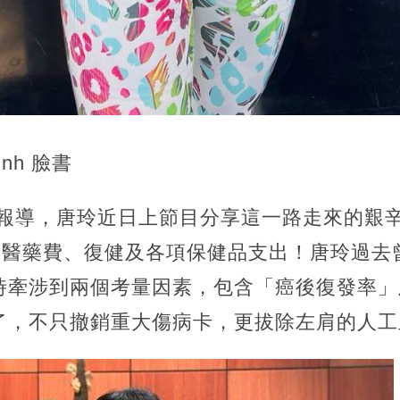
inh 臉書
day》報導，唐玲近日上節目分享這一路走來的
包含醫藥費、復健及各項保健品支出！唐玲過去
時牽涉到兩個考量因素，包含「癌後復發率」
了，不只撤銷重大傷病卡，更拔除左肩的人工