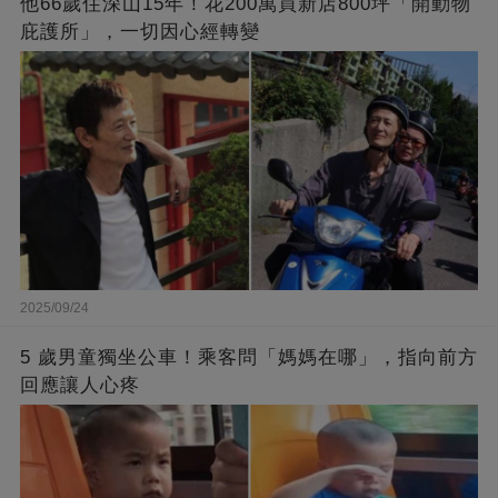
他66歲住深山15年！花200萬買新店800坪「開動物
庇護所」，一切因心經轉變
2025/09/24
5 歲男童獨坐公車！乘客問「媽媽在哪」，指向前方
回應讓人心疼