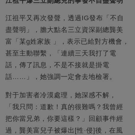
江祖平爆三立副總兒的事發不自盡聲明
江祖平又再次發聲，透過IG發布「不自
盡聲明」，膽大點名三立資深副總龔美
富「某g姓家族 」，表示已給對方機會，
甚至主動聯繫，「連續三天我打了電
話，傳了訊息，不是不接就是掛電
話……」，她強調一定會去地檢署。
對于加害者冷漠處理，她深感不解，
「我只問：道歉！真的很難嗎？我曾經
把你當兄弟，你要這樣？」回顧事件經
過，龔美富兒子被爆出[性·侵]後，在風