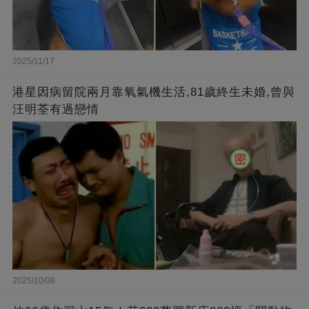
2025/11/17
港星因病留院兩月靠氧氣機生活,81歲終生未婚,曾與
汪明荃有過戀情
2025/10/08