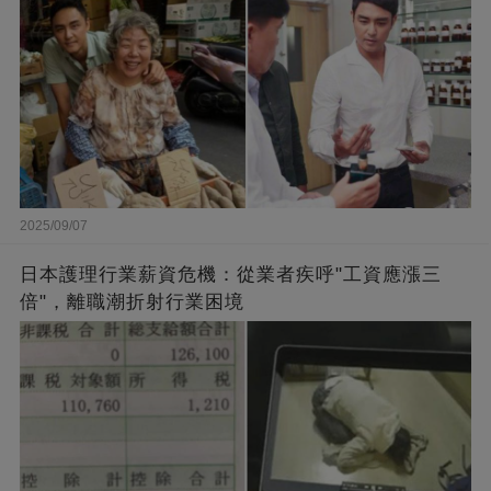
2025/09/07
日本護理行業薪資危機：從業者疾呼"工資應漲三
倍"，離職潮折射行業困境