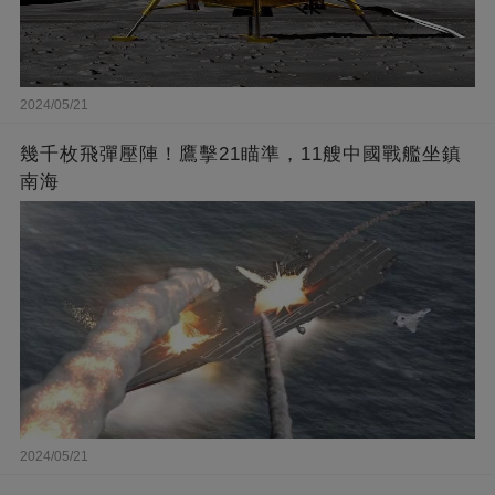
2024/05/21
幾千枚飛彈壓陣！鷹擊21瞄準，11艘中國戰艦坐鎮
南海
2024/05/21