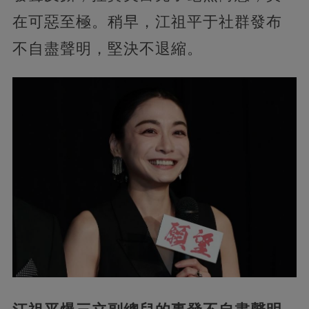
在可惡至極。稍早，江祖平于社群發布
不自盡聲明，堅決不退縮。