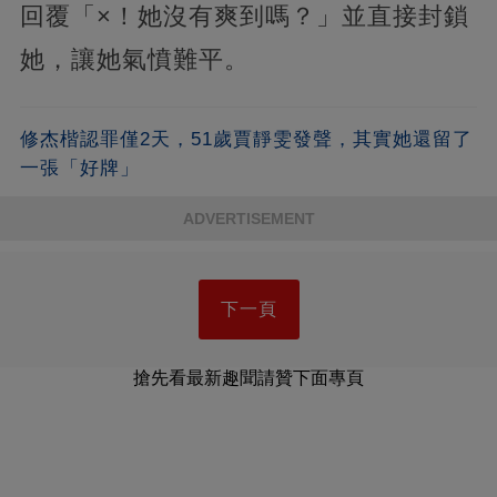
回覆「×！她沒有爽到嗎？」並直接封鎖
她，讓她氣憤難平。
修杰楷認罪僅2天，51歲賈靜雯發聲，其實她還留了
一張「好牌」
ADVERTISEMENT
下一頁
搶先看最新趣聞請贊下面專頁