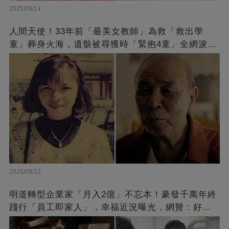
2025/09/14
人間天使！33年前「最美女教師」為救「救出學
童」葬身火海，遺骸被尋獲時「緊抱4童」全網淚
崩：真正的英雄不該被遺忘
2025/09/12
明道轉型企業家「月入2億」不忘本！豪發千萬年終
踐行「員工即家人」，幸福近況曝光，網贊：好老
闆的福報