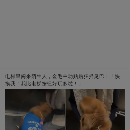
电梯里闯来陌生人，金毛主动贴贴狂摇尾巴：「快
摸我！我比电梯按钮好玩多啦！」