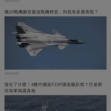
2024/05/21
殲20戰機榮登最強戰機榜首，到底有多厲害呢？
2024/05/21
發生了什麼！4艘中國造F22P護衛艦趴窩？巴基斯
坦海軍揭露真相