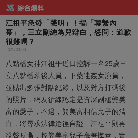
江祖平急發「聲明」！揭「聯繫內
幕」，三立副總為兒辯白，怒問：道歉
很難嗎？
2025/09/04
八點檔女神江祖平近日控訴一名25歲三
立八點檔幕後人員，下藥迷姦女演員，
並貼出多張對話紀錄，以及對方打碼後
的照片，網友循線認定是資深副總龔美
富的愛子，不過，龔美富相信兒子的清
白，將尋求法律途徑自證，江祖平則再
發聲反撕，控龔美富兒子毫無悔意，實