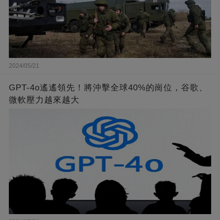
2024/05/21
GPT-4o遙遙領先！將沖擊全球40%的崗位，谷歌、
微軟壓力越來越大