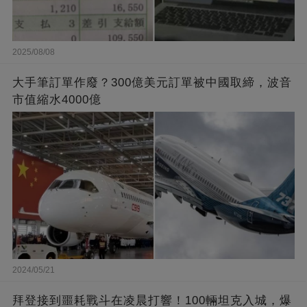
2025/08/08
大手筆訂單作廢？300億美元訂單被中國取締，波音
市值縮水4000億
2024/05/21
拜登接到噩耗戰斗在凌晨打響！100輛坦克入城，爆