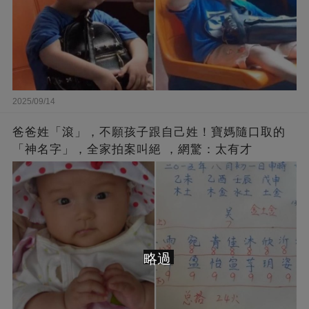
2025/09/14
爸爸姓「滾」，不願孩子跟自己姓！寶媽隨口取的
「神名字」，全家拍案叫絕 ，網驚：太有才
略過