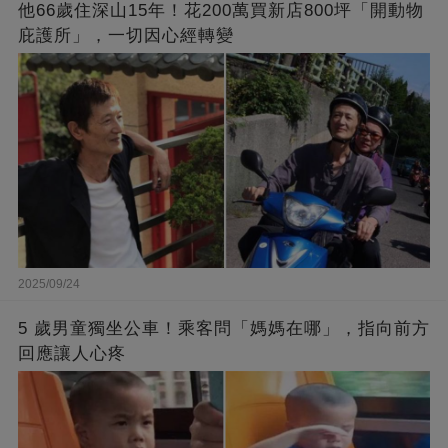
他66歲住深山15年！花200萬買新店800坪「開動物
庇護所」，一切因心經轉變
2025/09/24
5 歲男童獨坐公車！乘客問「媽媽在哪」，指向前方
回應讓人心疼