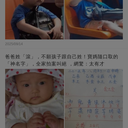
2025/09/14
爸爸姓「滾」，不願孩子跟自己姓！寶媽隨口取的
「神名字」，全家拍案叫絕 ，網驚：太有才