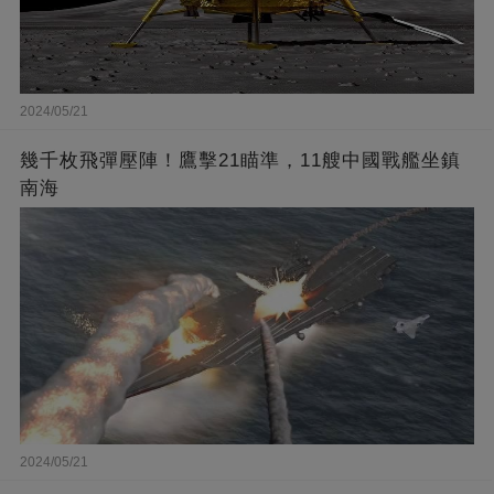
2024/05/21
幾千枚飛彈壓陣！鷹擊21瞄準，11艘中國戰艦坐鎮
南海
2024/05/21