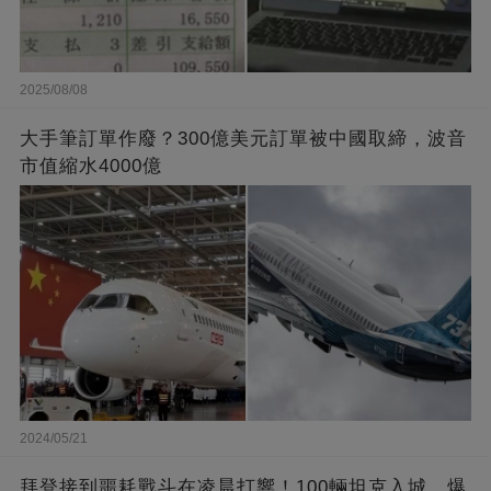
2025/08/08
大手筆訂單作廢？300億美元訂單被中國取締，波音
市值縮水4000億
2024/05/21
拜登接到噩耗戰斗在凌晨打響！100輛坦克入城，爆