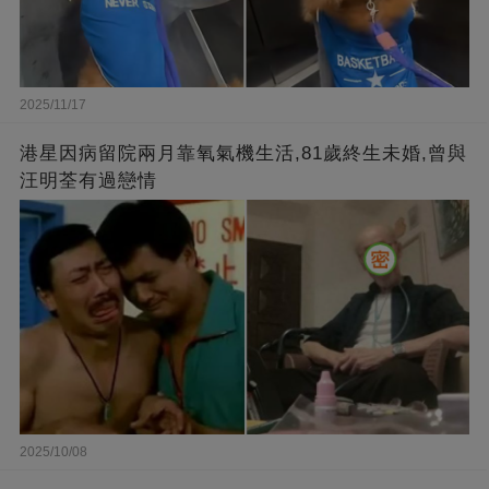
2025/11/17
港星因病留院兩月靠氧氣機生活,81歲終生未婚,曾與
汪明荃有過戀情
2025/10/08