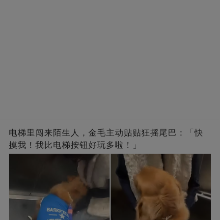
电梯里闯来陌生人，金毛主动贴贴狂摇尾巴：「快
摸我！我比电梯按钮好玩多啦！」