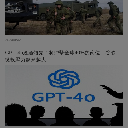
2024/05/21
GPT-4o遙遙領先！將沖擊全球40%的崗位，谷歌、
微軟壓力越來越大