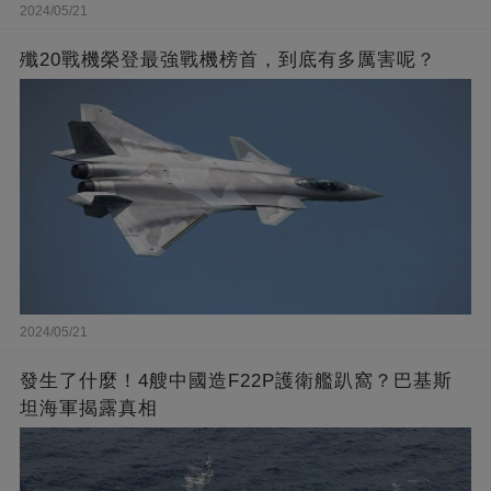
2024/05/21
殲20戰機榮登最強戰機榜首，到底有多厲害呢？
2024/05/21
發生了什麼！4艘中國造F22P護衛艦趴窩？巴基斯
坦海軍揭露真相