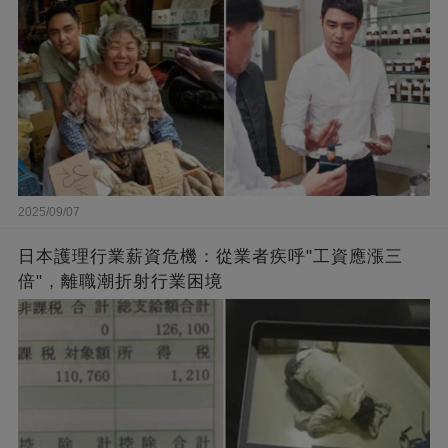
2025/09/07
日本護理行業薪資危機：從業者疾呼"工資應漲三
倍"，離職潮折射行業困境