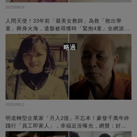
2025/09/14
人間天使！33年前「最美女教師」為救「救出學
童」葬身火海，遺骸被尋獲時「緊抱4童」全網淚
崩：真正的英雄不該被遺忘
略過
2025/09/12
明道轉型企業家「月入2億」不忘本！豪發千萬年終
踐行「員工即家人」，幸福近況曝光，網贊：好老
闆的福報