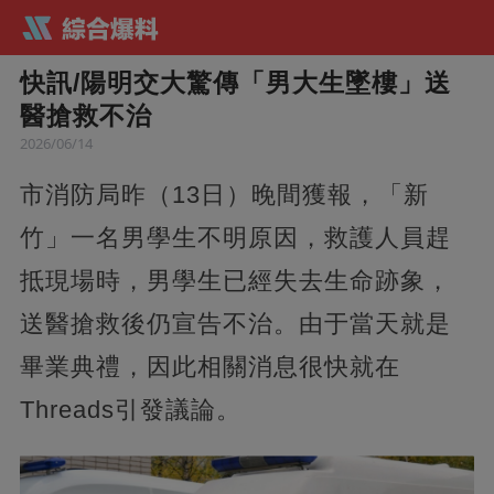
快訊/陽明交大驚傳「男大生墜樓」送
醫搶救不治
2026/06/14
市消防局昨（13日）晚間獲報，「新
竹」一名男學生不明原因，救護人員趕
抵現場時，男學生已經失去生命跡象，
送醫搶救後仍宣告不治。由于當天就是
畢業典禮，因此相關消息很快就在
Threads引發議論。