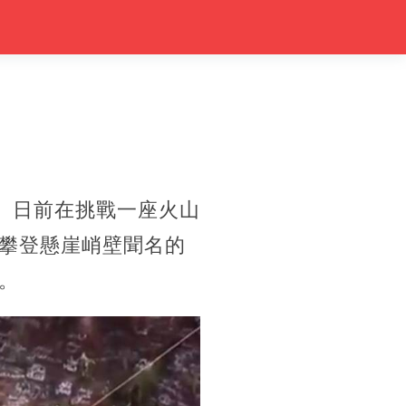
ar）日前在挑戰一座火山
攀登懸崖峭壁聞名的
。