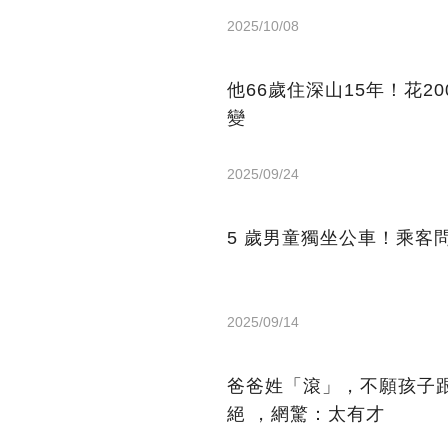
2025/10/08
他66歲住深山15年！花2
變
2025/09/24
5 歲男童獨坐公車！乘客
2025/09/14
爸爸姓「滾」，不願孩子
絕 ，網驚：太有才