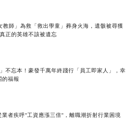
美女教師」為救「救出學童」葬身火海，遺骸被尋獲
：真正的英雄不該被遺忘
億」不忘本！豪發千萬年終踐行「員工即家人」，幸
闆的福報
業者疾呼"工資應漲三倍"，離職潮折射行業困境