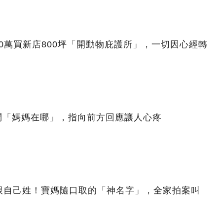
00萬買新店800坪「開動物庇護所」，一切因心經轉
問「媽媽在哪」，指向前方回應讓人心疼
跟自己姓！寶媽隨口取的「神名字」，全家拍案叫