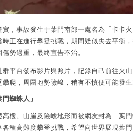
實，事故發生于葉門南部一處名為「卡卡火山口
當時正在進行攀登挑戰，期間疑似失去平衡，
因傷勢過重，最終宣告不治。
社群平台發布影片與照片，記錄自己前往火山
壁攀爬，周圍地勢險峻，稍有不慎便可能發生
葉門蜘蛛人」
爬高樓、山崖及險峻地形而被網友封為「葉門
享各種高難度攀登挑戰，希望向世界展現葉門