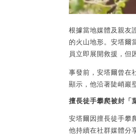
根據當地媒體及親友證
的火山地形。安塔爾
員立即展開救援，但
事發前，安塔爾曾在
顯示，他沿著陡峭巖
擅長徒手攀爬被封「
安塔爾因擅長徒手攀
他持續在社群媒體分