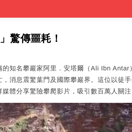
人」驚傳噩耗！
知名攀巖家阿里．安塔爾（Ali Ibn Ant
亡，消息震驚葉門及國際攀巖界。這位以徒手
群媒體分享驚險攀爬影片，吸引數百萬人關注