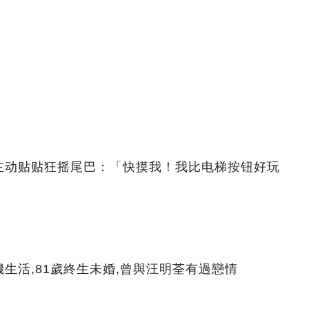
主动贴贴狂摇尾巴：「快摸我！我比电梯按钮好玩
生活,81歲終生未婚,曾與汪明荃有過戀情