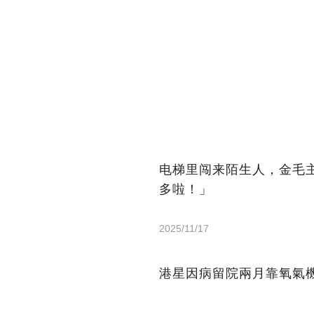
电梯里闯来陌生人，金毛
多啦！」
2025/11/17
港星因病留院兩月靠氧氣機