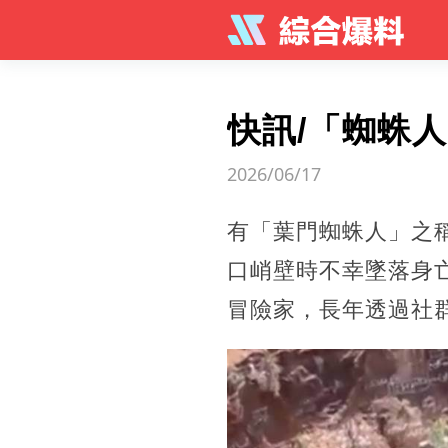
快訊/「蜘蛛
2026/06/17
有「葉門蜘蛛人」之稱的
口峭壁時不幸墜落身
冒險家，長年透過社