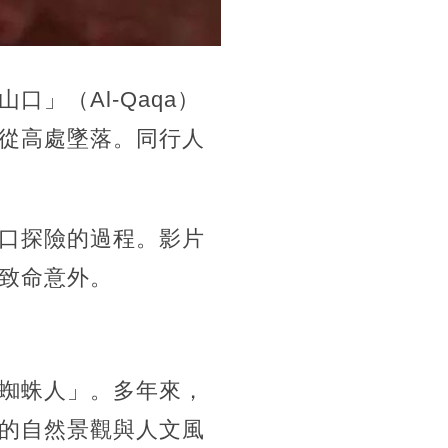
」（Al-Qaqa）
從高處墜落。同行人
口探險的過程。影片
致命意外。
蜘蛛人」。多年來，
的自然景觀與人文風