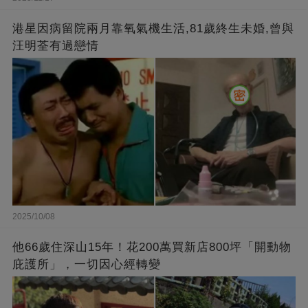
港星因病留院兩月靠氧氣機生活,81歲終生未婚,曾與
汪明荃有過戀情
2025/10/08
他66歲住深山15年！花200萬買新店800坪「開動物
庇護所」，一切因心經轉變