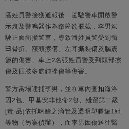
潘姓員警接獲通報後，駕駛警車開啟警
示燈及警鳴器作為路障欲攔截，李男駕
駛正面衝撞警車，導致潘姓員警受到髖
臼骨折、額頭擦傷、左耳撕裂傷及腦震
盪的傷害、車上2名張姓員警受到頭部擦
傷及四肢多處鈍挫傷等傷害。
警方當場逮捕李男，並在車內查扣海洛
因2包、甲基安非他命2包、殘留第二級
[毒·品]依托咪酯之滴管及透明塑膠罐1組
等物（另案偵辦），而李男因傷送往醫