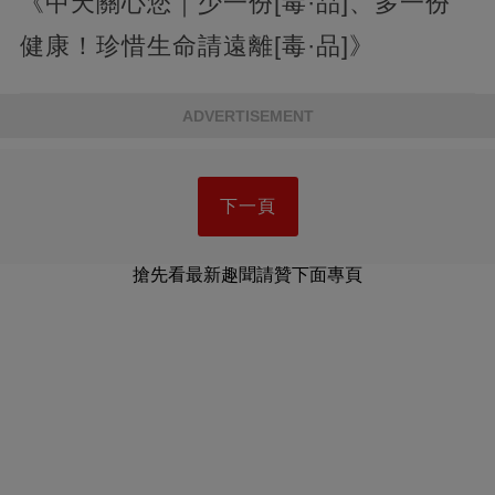
《中天關心您｜少一份[毒·品]、多一份
健康！珍惜生命請遠離[毒·品]》
ADVERTISEMENT
下一頁
搶先看最新趣聞請贊下面專頁