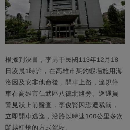
根據判決書，李男于民國113年12月18
日凌晨1時許，在高雄市某釣蝦場施用海
洛因及安非他命後，開車上路，違規停
車在高雄市仁武區八德北路旁。巡邏員
警見狀上前盤查，李俊賢因恐遭裁罰，
立即開車逃逸，沿路以時速100公里多次
闖越紅燈的方式駕駛。