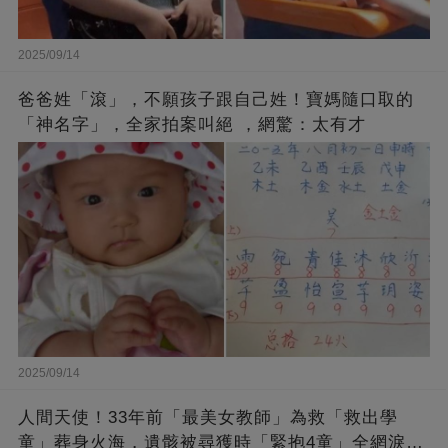
2025/09/14
爸爸姓「滾」，不願孩子跟自己姓！寶媽隨口取的
「神名字」，全家拍案叫絕 ，網驚：太有才
2025/09/14
人間天使！33年前「最美女教師」為救「救出學
童」葬身火海，遺骸被尋獲時「緊抱4童」全網淚