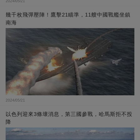
2024/05/21
幾千枚飛彈壓陣！鷹擊21瞄準，11艘中國戰艦坐鎮
南海
2024/05/21
以色列迎來3條壞消息，第三國參戰，哈馬斯拒不投
降