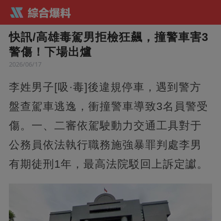
快訊/高雄毒駕男拒檢狂飆，撞警車害3
警傷！下場出爐
2026/06/17
李姓男子[吸·毒]後違規停車，遇到警方
盤查駕車逃逸，衝撞警車導致3名員警受
傷。一、二審依駕駛動力交通工具對于
公務員依法執行職務施強暴罪判處李男
有期徒刑1年，最高法院駁回上訴定讞。