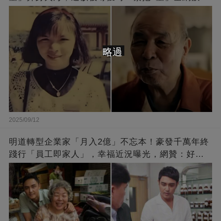
崩：真正的英雄不該被遺忘
略過
2025/09/12
明道轉型企業家「月入2億」不忘本！豪發千萬年終
踐行「員工即家人」，幸福近況曝光，網贊：好老
闆的福報