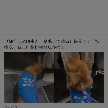
电梯里闯来陌生人，金毛主动贴贴狂摇尾巴：「快
摸我！我比电梯按钮好玩多啦！」
2025/11/17