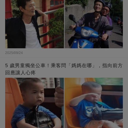
2025/09/24
5 歲男童獨坐公車！乘客問「媽媽在哪」，指向前方
回應讓人心疼