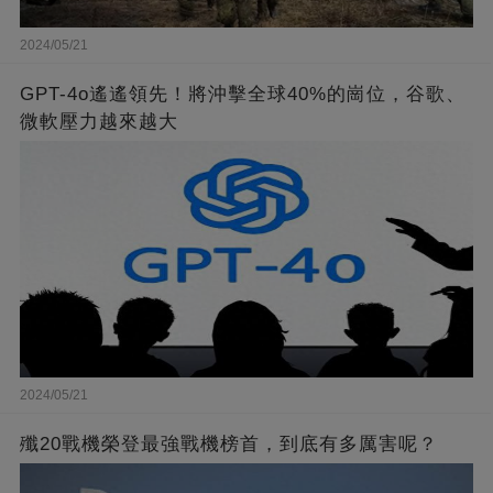
2024/05/21
GPT-4o遙遙領先！將沖擊全球40%的崗位，谷歌、
微軟壓力越來越大
2024/05/21
殲20戰機榮登最強戰機榜首，到底有多厲害呢？