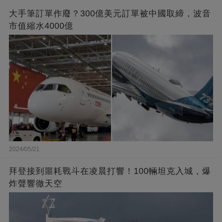
大手筆訂單作廢？300億美元訂單被中國取締，波音
市值縮水4000億
2024/05/21
拜登接到噩耗戰斗在凌晨打響！100輛坦克入城，爆
炸聲響徹天空