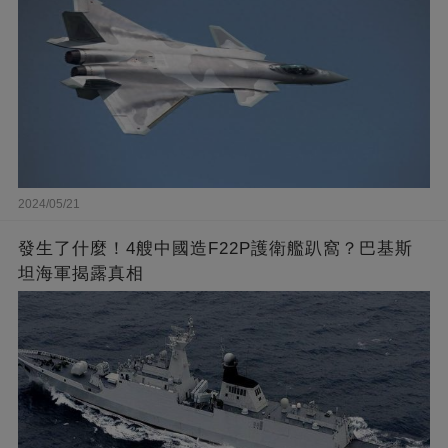
2024/05/21
發生了什麼！4艘中國造F22P護衛艦趴窩？巴基斯
坦海軍揭露真相