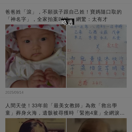
爸爸姓「滾」，不願孩子跟自己姓！寶媽隨口取的
「神名字」，全家拍案叫絕 ，網驚：太有才
略過
2025/09/14
人間天使！33年前「最美女教師」為救「救出學
童」葬身火海，遺骸被尋獲時「緊抱4童」全網淚
崩：真正的英雄不該被遺忘