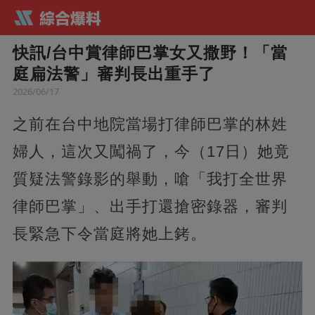
快訊/台中賞律師巴掌女又撒野！「當
庭扁法警」審判長出重手了
2026/06/17
之前在台中地院當場打律師巴掌的林姓
婦人，這次又闖禍了，今（17日）她竟
質疑法警錄影的舉動，嗆「我打全世界
律師巴掌」、出手打還搶密錄器，審判
長緊急下令當庭將她上銬。