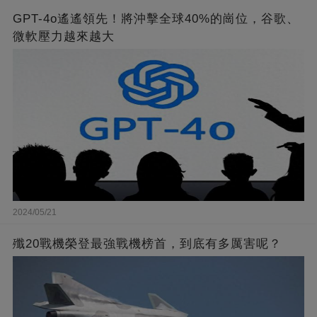
GPT-4o遙遙領先！將沖擊全球40%的崗位，谷歌、
微軟壓力越來越大
2024/05/21
殲20戰機榮登最強戰機榜首，到底有多厲害呢？