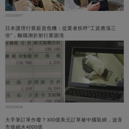
2025/09/07
日本護理行業薪資危機：從業者疾呼"工資應漲三
倍"，離職潮折射行業困境
2025/08/08
大手筆訂單作廢？300億美元訂單被中國取締，波音
市值縮水4000億