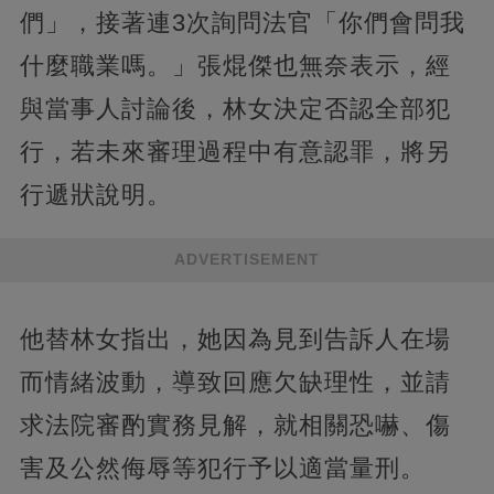
們」，接著連3次詢問法官「你們會問我
什麼職業嗎。」張焜傑也無奈表示，經
與當事人討論後，林女決定否認全部犯
行，若未來審理過程中有意認罪，將另
行遞狀說明。
ADVERTISEMENT
他替林女指出，她因為見到告訴人在場
而情緒波動，導致回應欠缺理性，並請
求法院審酌實務見解，就相關恐嚇、傷
害及公然侮辱等犯行予以適當量刑。