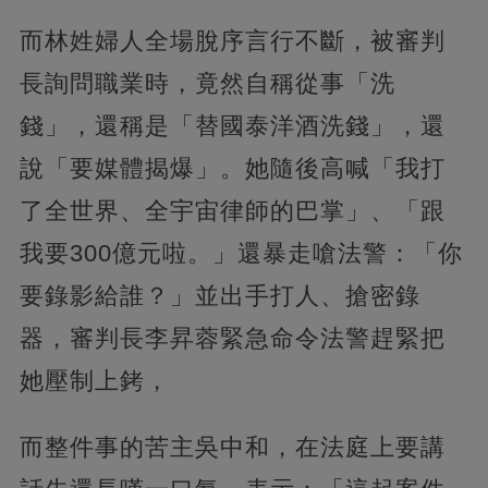
而林姓婦人全場脫序言行不斷，被審判
長詢問職業時，竟然自稱從事「洗
錢」，還稱是「替國泰洋酒洗錢」，還
說「要媒體揭爆」。她隨後高喊「我打
了全世界、全宇宙律師的巴掌」、「跟
我要300億元啦。」還暴走嗆法警：「你
要錄影給誰？」並出手打人、搶密錄
器，審判長李昇蓉緊急命令法警趕緊把
她壓制上銬，
而整件事的苦主吳中和，在法庭上要講