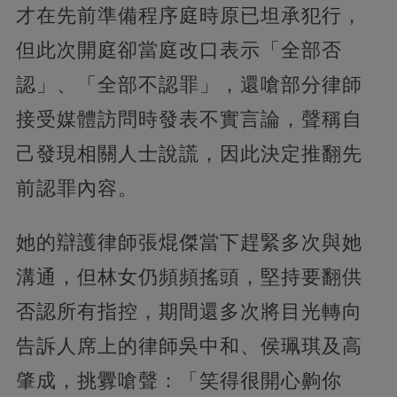
才在先前準備程序庭時原已坦承犯行，
但此次開庭卻當庭改口表示「全部否
認」、「全部不認罪」，還嗆部分律師
接受媒體訪問時發表不實言論，聲稱自
己發現相關人士說謊，因此決定推翻先
前認罪內容。
她的辯護律師張焜傑當下趕緊多次與她
溝通，但林女仍頻頻搖頭，堅持要翻供
否認所有指控，期間還多次將目光轉向
告訴人席上的律師吳中和、侯珮琪及高
肇成，挑釁嗆聲：「笑得很開心齁你