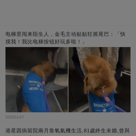
电梯里闯来陌生人，金毛主动贴贴狂摇尾巴：「快
摸我！我比电梯按钮好玩多啦！」
2025/11/17
港星因病留院兩月靠氧氣機生活,81歲終生未婚,曾與