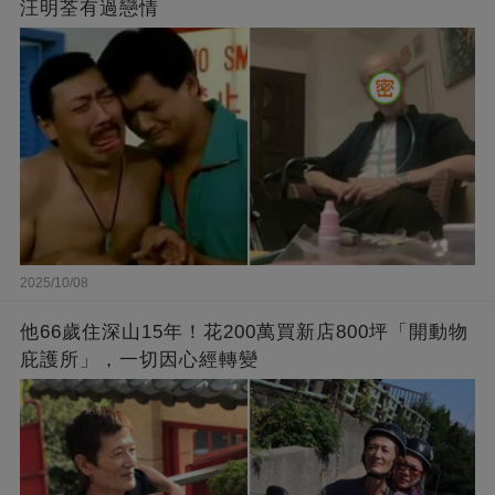
汪明荃有過戀情
2025/10/08
他66歲住深山15年！花200萬買新店800坪「開動物
庇護所」，一切因心經轉變