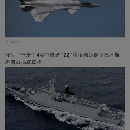
2024/05/21
發生了什麼！4艘中國造F22P護衛艦趴窩？巴基斯
坦海軍揭露真相