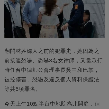
翻開林姓婦人之前的犯罪史，她因為之
前接連恐嚇、恐嚇3名女律師，又當眾打
時任台中律師公會理事長吳中和巴掌，
被控傷害、恐嚇及違反個人資料保護法
等共5項罪名。
今天上午10點半台中地院為此開庭，但