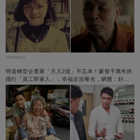
2025/09/12
明道轉型企業家「月入2億」不忘本！豪發千萬年終
踐行「員工即家人」，幸福近況曝光，網贊：好老
闆的福報