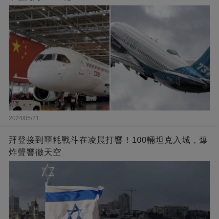
2024/05/21
拜登接到噩耗戰斗在凌晨打響！100輛坦克入城，爆
炸聲響徹天空