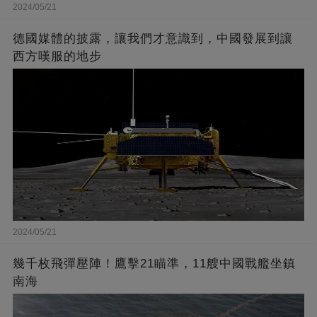
2024/05/21
德國媒體的披露，讓我們才意識到，中國發展到讓
西方嘆服的地步
2024/05/21
幾千枚飛彈壓陣！鷹擊21瞄準，11艘中國戰艦坐鎮
南海