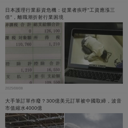
日本護理行業薪資危機：從業者疾呼"工資應漲三
倍"，離職潮折射行業困境
2025/08/08
大手筆訂單作廢？300億美元訂單被中國取締，波音
市值縮水4000億