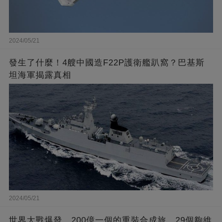
2024/05/21
發生了什麼！4艘中國造F22P護衛艦趴窩？巴基斯
坦海軍揭露真相
2024/05/21
世界大戰爆發，200億一個的重裝合成旅，29個夠維