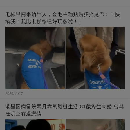
电梯里闯来陌生人，金毛主动贴贴狂摇尾巴：「快
摸我！我比电梯按钮好玩多啦！」
2025/11/17
港星因病留院兩月靠氧氣機生活,81歲終生未婚,曾與
汪明荃有過戀情