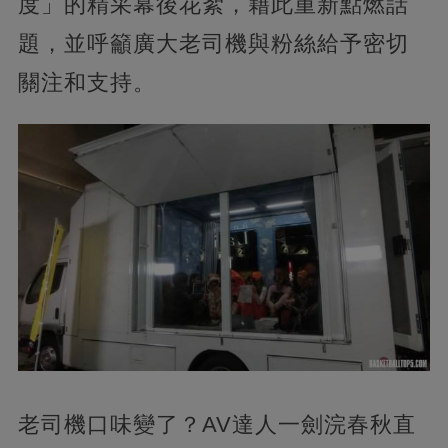
度」的精采幕後花絮，藉此重新點燃話
題，並呼籲廣大老司機與粉絲給予密切
關注和支持。
老司機口味變了？AV達人一劍浣春秋直