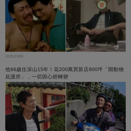
2025/10/08
他66歲住深山15年！花200萬買新店800坪「開動物
庇護所」，一切因心經轉變