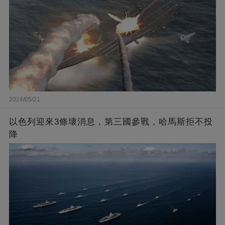
2024/05/21
以色列迎來3條壞消息，第三國參戰，哈馬斯拒不投
降