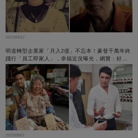
2025/09/12
明道轉型企業家「月入2億」不忘本！豪發千萬年終
踐行「員工即家人」，幸福近況曝光，網贊：好老
闆的福報
2025/09/07