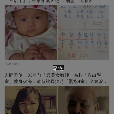
「神名字」，全家拍案叫絕 ，網驚：太有才
2025/09/14
略過
人間天使！33年前「最美女教師」為救「救出學
童」葬身火海，遺骸被尋獲時「緊抱4童」全網淚
崩：真正的英雄不該被遺忘