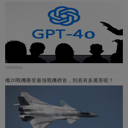
2024/05/21
殲20戰機榮登最強戰機榜首，到底有多厲害呢？