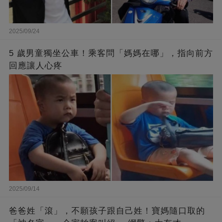
2025/09/24
5 歲男童獨坐公車！乘客問「媽媽在哪」，指向前方
回應讓人心疼
2025/09/14
爸爸姓「滾」，不願孩子跟自己姓！寶媽隨口取的