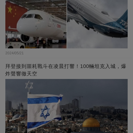
2024/05/21
拜登接到噩耗戰斗在凌晨打響！100輛坦克入城，爆
炸聲響徹天空