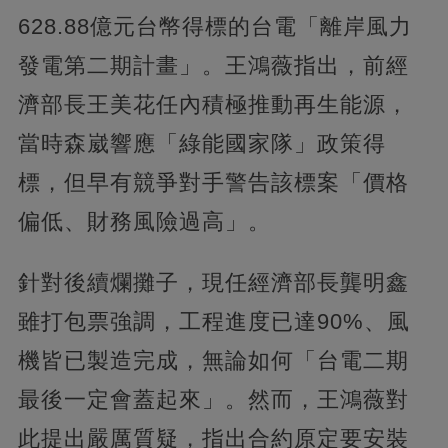
628.88億元台幣得標的台電「離岸風力
發電第二期計畫」。王鴻薇指出，前經
濟部長王美花任內積極推動再生能源，
當時森崴響應「綠能國家隊」政策得
標，但早有競爭對手警告該標案「價格
偏低、財務風險過高」。
針對後續爛攤子，現任經濟部長龔明鑫
雖打包票強調，工程進度已達90%、風
機皆已製造完成，無論如何「台電二期
最後一定會蓋起來」。然而，王鴻薇對
此提出嚴厲質疑，指出合約原定要安裝