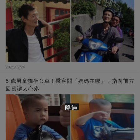
2025/09/24
5 歲男童獨坐公車！乘客問「媽媽在哪」，指向前方
回應讓人心疼
略過