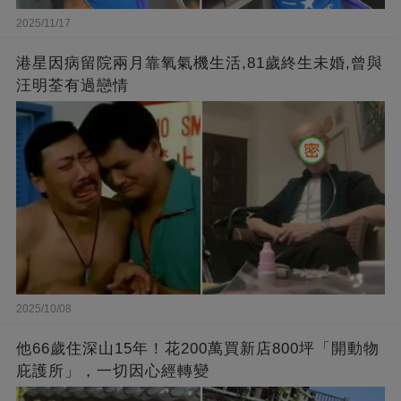
2025/11/17
港星因病留院兩月靠氧氣機生活,81歲終生未婚,曾與
汪明荃有過戀情
2025/10/08
他66歲住深山15年！花200萬買新店800坪「開動物
庇護所」，一切因心經轉變