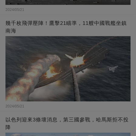
2024/05/21
幾千枚飛彈壓陣！鷹擊21瞄準，11艘中國戰艦坐鎮
南海
2024/05/21
以色列迎來3條壞消息，第三國參戰，哈馬斯拒不投
降