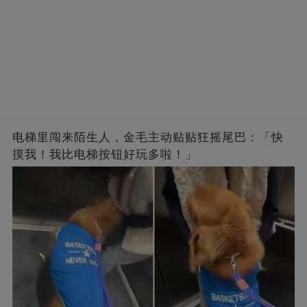
电梯里闯来陌生人，金毛主动贴贴狂摇尾巴：「快
摸我！我比电梯按钮好玩多啦！」