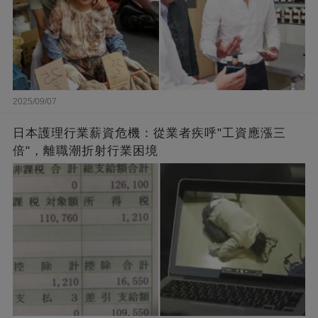
2025/09/07
日本護理行業薪資危機：從業者疾呼"工資應漲三
倍"，離職潮折射行業困境