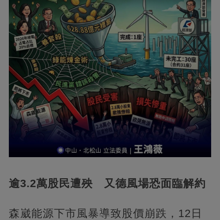
逾3.2萬股民遭殃 又德風場恐面臨解約
森崴能源下市風暴導致股價崩跌，12日