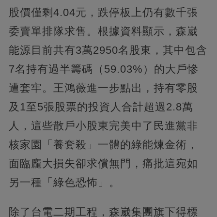
股價僅剩4.04元，跌停板上仍有數千張
委賣單排隊求售。根據資料顯示，森崴
能源目前共有3萬2950名股東，其中包含
7名持有過半籌碼（59.03%）的大戶慘
遭套牢。王鴻薇進一步點出，持有零股
及1至5張股票的投資人合計超過2.8萬
人，這些散戶小股東完美中了民進黨非
核家園「養套殺」一體的綠能煉金術，
面臨龐大損失卻求償無門，痛批這宛如
另一種「綠色恐怖」。
除了台電二期工程，森崴集團旗下得標