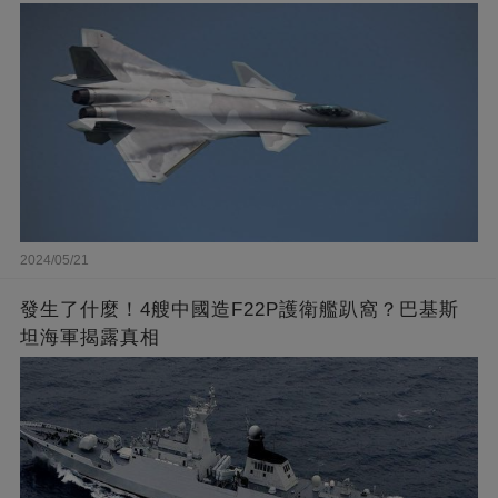
2024/05/21
發生了什麼！4艘中國造F22P護衛艦趴窩？巴基斯
坦海軍揭露真相