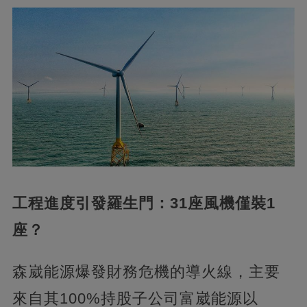
工程進度引發羅生門：31座風機僅裝1
座？
森崴能源爆發財務危機的導火線，主要
來自其100%持股子公司富崴能源以