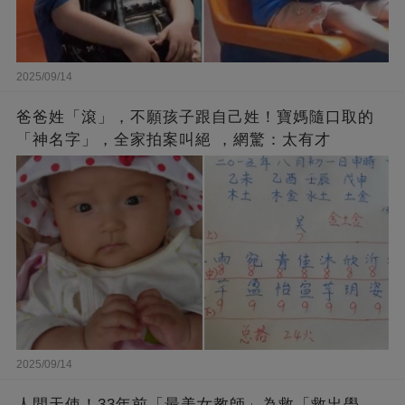
2025/09/14
爸爸姓「滾」，不願孩子跟自己姓！寶媽隨口取的
「神名字」，全家拍案叫絕 ，網驚：太有才
2025/09/14
人間天使！33年前「最美女教師」為救「救出學