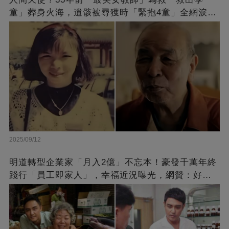
童」葬身火海，遺骸被尋獲時「緊抱4童」全網淚
崩：真正的英雄不該被遺忘
2025/09/12
明道轉型企業家「月入2億」不忘本！豪發千萬年終
踐行「員工即家人」，幸福近況曝光，網贊：好老
闆的福報