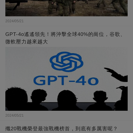
2024/05/21
GPT-4o遙遙領先！將沖擊全球40%的崗位，谷歌、
微軟壓力越來越大
2024/05/21
殲20戰機榮登最強戰機榜首，到底有多厲害呢？