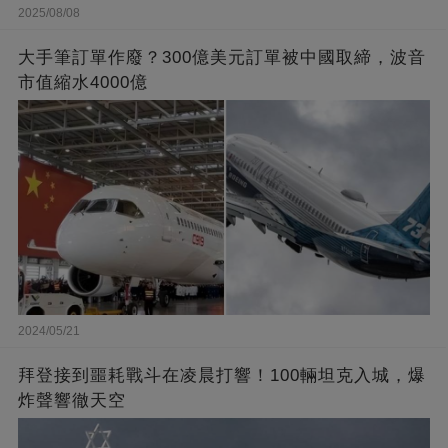
2025/08/08
大手筆訂單作廢？300億美元訂單被中國取締，波音
市值縮水4000億
2024/05/21
拜登接到噩耗戰斗在凌晨打響！100輛坦克入城，爆
炸聲響徹天空