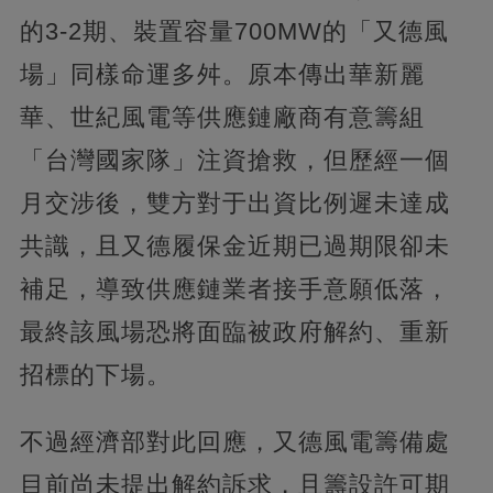
的3-2期、裝置容量700MW的「又德風
場」同樣命運多舛。原本傳出華新麗
華、世紀風電等供應鏈廠商有意籌組
「台灣國家隊」注資搶救，但歷經一個
月交涉後，雙方對于出資比例遲未達成
共識，且又德履保金近期已過期限卻未
補足，導致供應鏈業者接手意願低落，
最終該風場恐將面臨被政府解約、重新
招標的下場。
不過經濟部對此回應，又德風電籌備處
目前尚未提出解約訴求，且籌設許可期