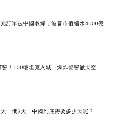
美元訂單被中國取締，波音市值縮水4000億
響！100輛坦克入城，爆炸聲響徹天空
1天，俄3天，中國到底需要多少天呢？