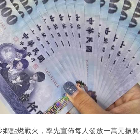
沙鄉點燃戰火，率先宣佈每人發放一萬元振興