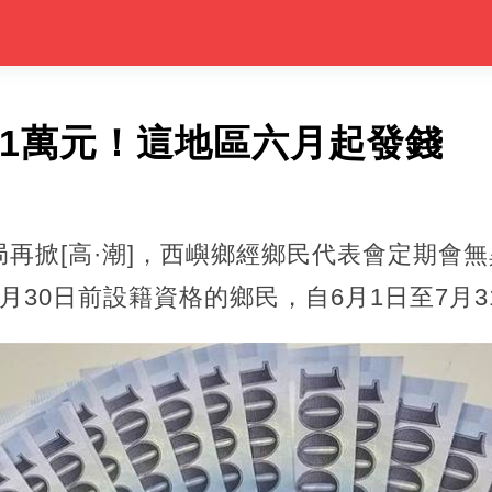
發1萬元！這地區六月起發錢
再掀[高·潮]，西嶼鄉經鄉民代表會定期會
月30日前設籍資格的鄉民，自6月1日至7月