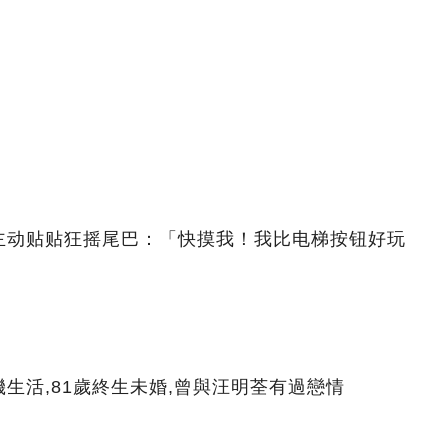
主动贴贴狂摇尾巴：「快摸我！我比电梯按钮好玩
生活,81歲終生未婚,曾與汪明荃有過戀情