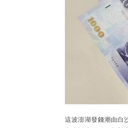
這波澎湖發錢潮由白