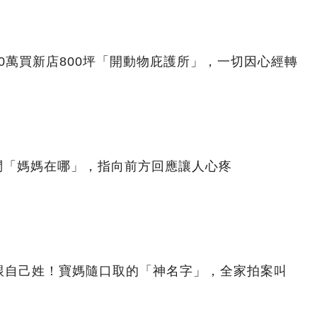
00萬買新店800坪「開動物庇護所」，一切因心經轉
問「媽媽在哪」，指向前方回應讓人心疼
跟自己姓！寶媽隨口取的「神名字」，全家拍案叫