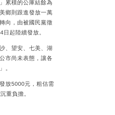
」累積的公庫結餘為
美鄉則跟進發放一萬
轉向，由被國民黨徵
4日起陸續發放。
沙、望安、七美、湖
公市尚未表態，讓各
」。
放5000元，粗估需
成沉重負擔。