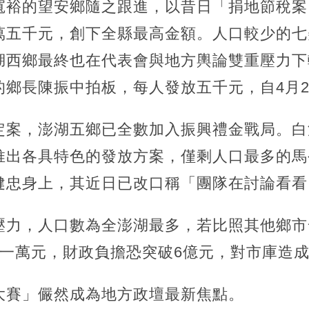
寬裕的望安鄉隨之跟進，以昔日「捐地節稅案
萬五千元，創下全縣最高金額。人口較少的七
湖西鄉最終也在代表會與地方輿論雙重壓力下
的鄉長陳振中拍板，每人發放五千元，自4月2
定案，澎湖五鄉已全數加入振興禮金戰局。白
推出各具特色的發放方案，僅剩人口最多的馬
健忠身上，其近日已改口稱「團隊在討論看看
力，人口數為全澎湖最多，若比照其他鄉市發
至一萬元，財政負擔恐突破6億元，對市庫造
大賽」儼然成為地方政壇最新焦點。