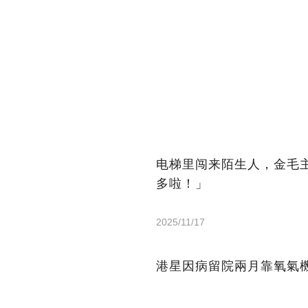
电梯里闯来陌生人，金毛
多啦！」
2025/11/17
港星因病留院兩月靠氧氣機