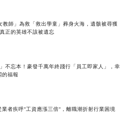
美女教師」為救「救出學童」葬身火海，遺骸被尋獲
：真正的英雄不該被遺忘
億」不忘本！豪發千萬年終踐行「員工即家人」，幸
闆的福報
業者疾呼"工資應漲三倍"，離職潮折射行業困境