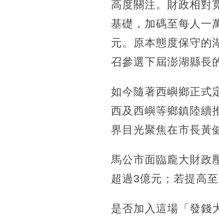
高度關注。財政相對
基礎，加碼至每人一
元。原本態度保守的
召參選下屆澎湖縣長
如今隨著西嶼鄉正式
西及西嶼等鄉鎮陸續
界目光聚焦在市長黃
馬公市面臨龐大財政壓
超過3億元；若提高
是否加入這場「發錢