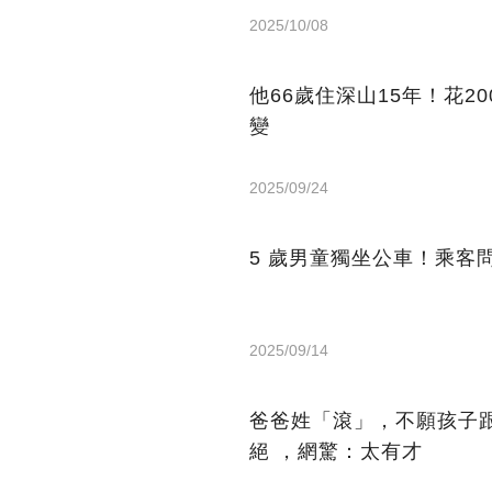
2025/10/08
他66歲住深山15年！花2
變
2025/09/24
5 歲男童獨坐公車！乘客
2025/09/14
爸爸姓「滾」，不願孩子
絕 ，網驚：太有才