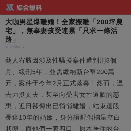
大咖男星爆離婚！全家搬離「200坪農
宅」，無辜妻孩受連累「只求一條活
路」
2025/05/07
藝人宥勝因涉及性騷擾案件遭判刑8個
月、緩刑5年，並需繳納新台幣200萬
元，案件于今年2月正式落幕！然而，過
去力挺丈夫，甚至向受害女性道歉的慈
惠，近日卻傳出已悄悄離婚，結束這段
長達10年的婚姻，身分證配偶欄呈空白
狀態，而他們一家四口、原本居住的台