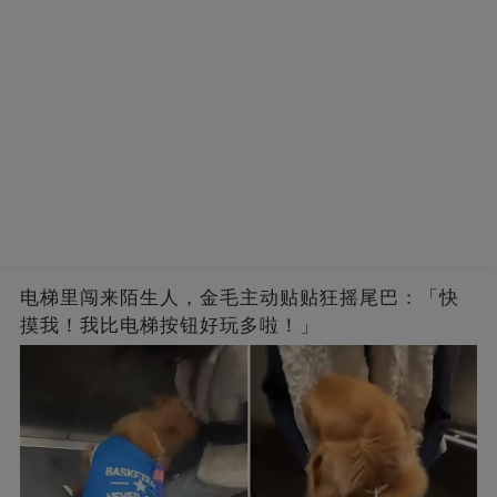
电梯里闯来陌生人，金毛主动贴贴狂摇尾巴：「快
摸我！我比电梯按钮好玩多啦！」