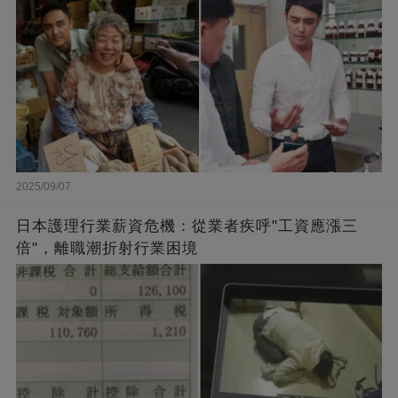
2025/09/07
日本護理行業薪資危機：從業者疾呼"工資應漲三
倍"，離職潮折射行業困境