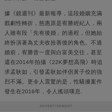
據《鏡週刊》最新報導，這段婚姻充滿
戲劇性轉折，慈惠原是宥勝經紀人，兩
人雖有段「先有後婚」的過程，但她始
終扮演著為丈夫收拾善後的角色。不過
婚前，宥勝曾一度與白富美交往，甚至
還在2014年拍攝《22K夢想高飛》時追
求孟耿如，引發孟耿如伴侶黃子佼的強
烈不滿。更令人震驚的是，性騷擾案件
發生在2016年，令人搖頭嘆息.
ADVERTISEMENT