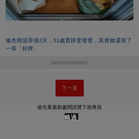
修杰楷認罪僅2天，51歲賈靜雯發聲，其實她還留了
一張「好牌」
ADVERTISEMENT
下一頁
搶先看最新趣聞請贊下面專頁
略過