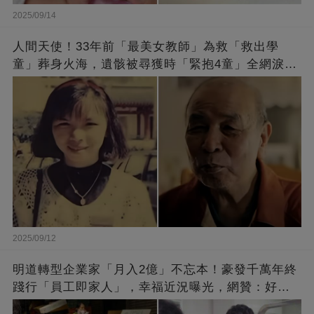
2025/09/14
人間天使！33年前「最美女教師」為救「救出學
童」葬身火海，遺骸被尋獲時「緊抱4童」全網淚
崩：真正的英雄不該被遺忘
2025/09/12
明道轉型企業家「月入2億」不忘本！豪發千萬年終
踐行「員工即家人」，幸福近況曝光，網贊：好老
闆的福報