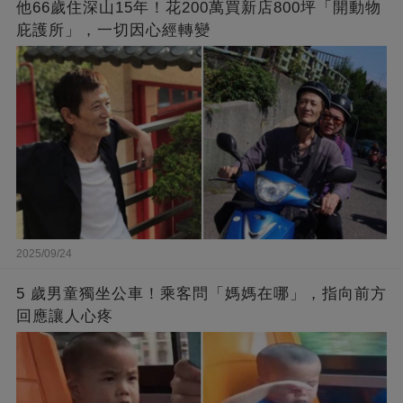
他66歲住深山15年！花200萬買新店800坪「開動物
庇護所」，一切因心經轉變
2025/09/24
5 歲男童獨坐公車！乘客問「媽媽在哪」，指向前方
回應讓人心疼