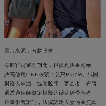
圖片來源：宥勝臉書
宥勝官司審理期間，根據判決書顯示，
慈惠使用LINE賬號「慈惠Purple」試圖
與證人串通，協助脫罪。更甚者，宥勝
還透過律師擬定模擬答辯稿給受害者，
企圖影響證詞，法院認定夫妻倆並無真