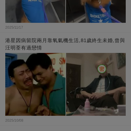
2025/11/17
港星因病留院兩月靠氧氣機生活,81歲終生未婚,曾與
汪明荃有過戀情
2025/10/08