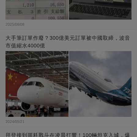
2025/08/08
大手筆訂單作廢？300億美元訂單被中國取締，波音
市值縮水4000億
2024/05/21
拜登接到噩耗戰斗在凌晨打響！100輛坦克入城，爆