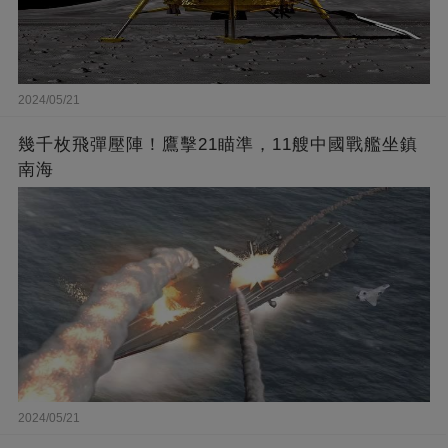
2024/05/21
幾千枚飛彈壓陣！鷹擊21瞄準，11艘中國戰艦坐鎮
南海
2024/05/21