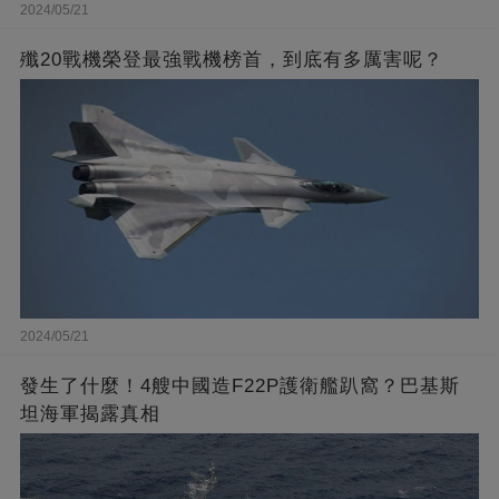
2024/05/21
殲20戰機榮登最強戰機榜首，到底有多厲害呢？
2024/05/21
發生了什麼！4艘中國造F22P護衛艦趴窩？巴基斯
坦海軍揭露真相