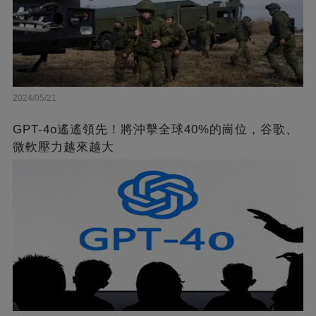
2024/05/21
GPT-4o遙遙領先！將沖擊全球40%的崗位，谷歌、
微軟壓力越來越大