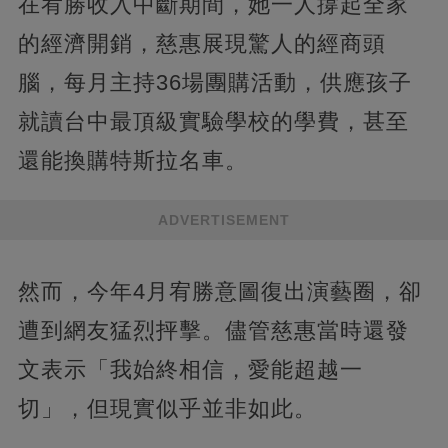
在宥勝收入中斷期間，她一人撐起全家
的經濟開銷，慈惠展現驚人的經商頭
腦，每月主持36場團購活動，供應孩子
就讀台中最頂級實驗學校的學費，甚至
還能換購特斯拉名車。
ADVERTISEMENT
然而，今年4月宥勝意圖復出演藝圈，卻
遭到網友猛烈抨擊。儘管慈惠當時還發
文表示「我始終相信，愛能超越一
切」，但現實似乎並非如此。