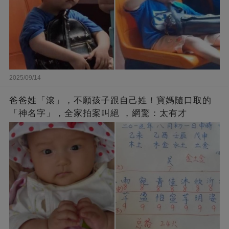
2025/09/14
爸爸姓「滾」，不願孩子跟自己姓！寶媽隨口取的
「神名字」，全家拍案叫絕 ，網驚：太有才