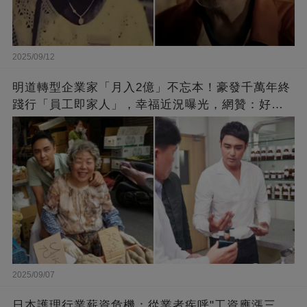
2025/09/12
明道轉型企業家「月入2億」不忘本！豪發千萬年終
踐行「員工即家人」，幸福近況曝光，網贊：好老
闆的福報
2025/09/07
日本護理行業薪資危機：從業者疾呼"工資應漲三