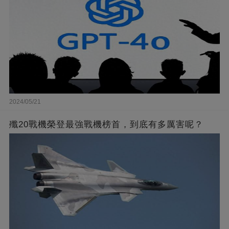
2024/05/21
殲20戰機榮登最強戰機榜首，到底有多厲害呢？