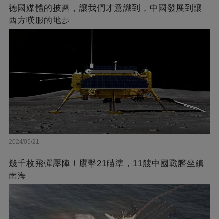
德國媒體的披露，讓我們才意識到，中國發展到讓
西方嘆服的地步
2024/05/21
幾千枚飛彈壓陣！鷹擊21瞄準，11艘中國戰艦坐鎮
南海