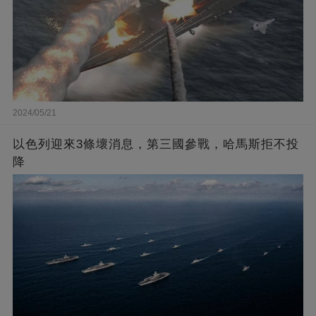
2024/05/21
以色列迎來3條壞消息，第三國參戰，哈馬斯拒不投
降