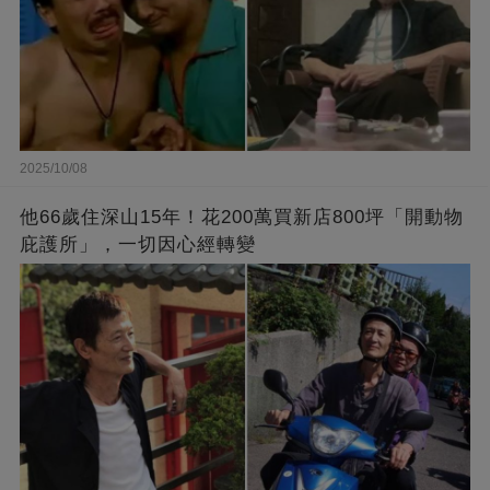
2025/10/08
他66歲住深山15年！花200萬買新店800坪「開動物
庇護所」，一切因心經轉變