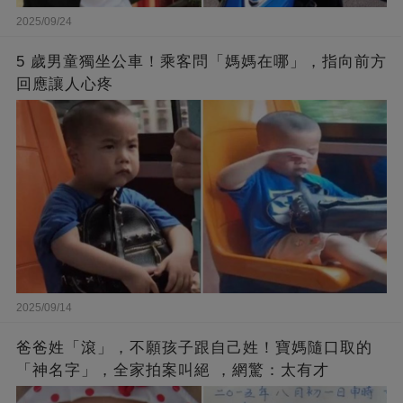
2025/09/24
5 歲男童獨坐公車！乘客問「媽媽在哪」，指向前方
回應讓人心疼
2025/09/14
爸爸姓「滾」，不願孩子跟自己姓！寶媽隨口取的
「神名字」，全家拍案叫絕 ，網驚：太有才