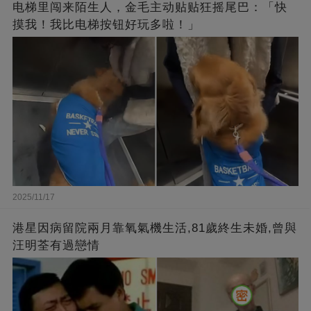
电梯里闯来陌生人，金毛主动贴贴狂摇尾巴：「快
摸我！我比电梯按钮好玩多啦！」
2025/11/17
港星因病留院兩月靠氧氣機生活,81歲終生未婚,曾與
汪明荃有過戀情