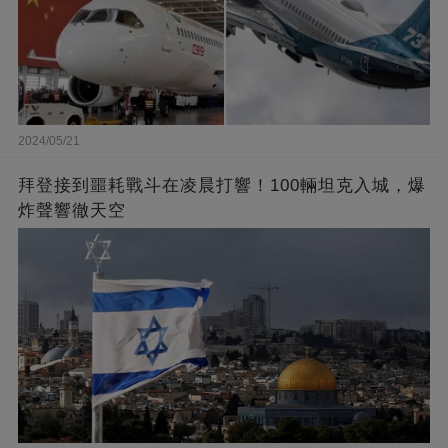
2024/05/21
拜登接到噩耗戰斗在凌晨打響！100輛坦克入城，爆
炸聲響徹天空