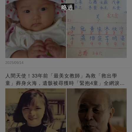
略過
2025/09/14
人間天使！33年前「最美女教師」為救「救出學
童」葬身火海，遺骸被尋獲時「緊抱4童」全網淚
崩：真正的英雄不該被遺忘