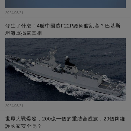
2024/05/21
發生了什麼！4艘中國造F22P護衛艦趴窩？巴基斯
坦海軍揭露真相
2024/05/21
世界大戰爆發，200億一個的重裝合成旅，29個夠維
護國家安全嗎？