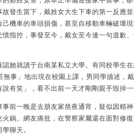
華的鄭姓女警，原本正準備迎接家中喜事，卻
事故發生當下，戴姓女大生下車的第一反應並
自己機車的車頭損傷，甚至自移動車輛破壞現
悲憤指控，事發至今，戴女至今連一句道歉、
確認她就讀于台南某私立大學。有同校學生在
「若無事」地出現在校園上課，男同學描述，
有說有笑」，看不出前一天才剛剛親手毀掉一
肇事前一晚是去朋友家熬夜通宵，疑似因精神
吃火鍋。網友痛批，在警察家屬還在面對修復
同學聊天。