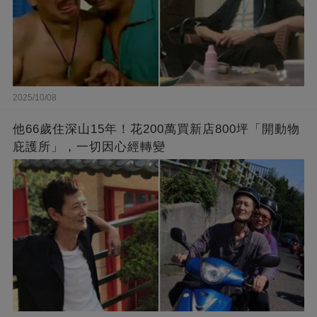
2025/10/08
他66歲住深山15年！花200萬買新店800坪「開動物
庇護所」，一切因心經轉變