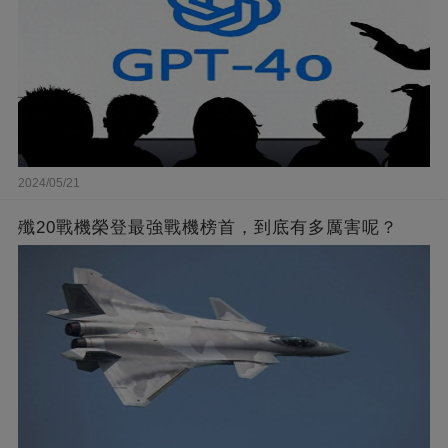
2024/05/21
殲20戰機榮登最強戰機榜首，到底有多厲害呢？