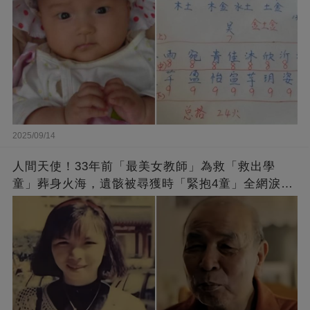
2025/09/14
人間天使！33年前「最美女教師」為救「救出學
童」葬身火海，遺骸被尋獲時「緊抱4童」全網淚
崩：真正的英雄不該被遺忘