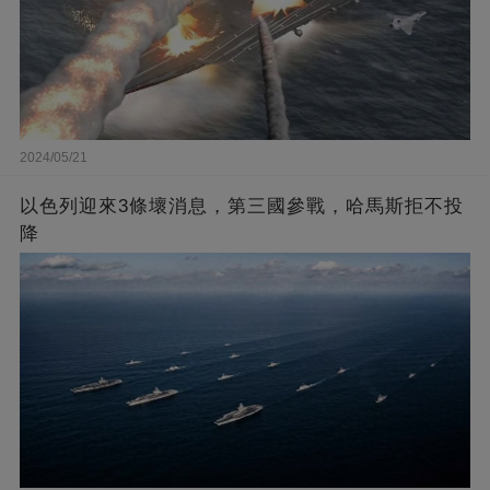
2024/05/21
以色列迎來3條壞消息，第三國參戰，哈馬斯拒不投
降