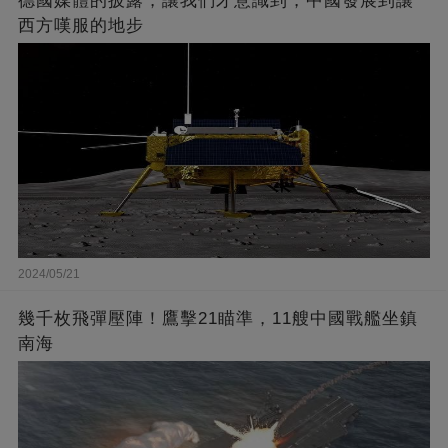
德國媒體的披露，讓我們才意識到，中國發展到讓
西方嘆服的地步
2024/05/21
幾千枚飛彈壓陣！鷹擊21瞄準，11艘中國戰艦坐鎮
南海