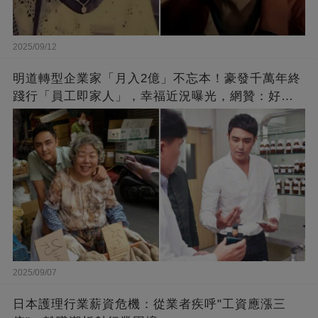
2025/09/12
明道轉型企業家「月入2億」不忘本！豪發千萬年終
踐行「員工即家人」，幸福近況曝光，網贊：好老
闆的福報
2025/09/07
日本護理行業薪資危機：從業者疾呼"工資應漲三