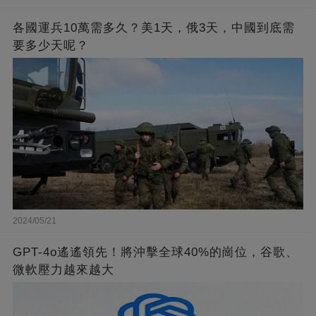
各國運兵10萬需多久？美1天，俄3天，中國到底需
要多少天呢？
2024/05/21
GPT-4o遙遙領先！將沖擊全球40%的崗位，谷歌、
微軟壓力越來越大