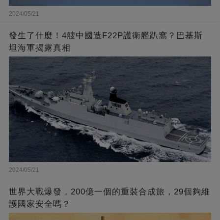
2024/05/21
發生了什麼！4艘中國造F22P護衛艦趴窩？巴基斯
坦海軍揭露真相
2024/05/21
世界大戰爆發，200億一個的重裝合成旅，29個夠維
護國家安全嗎？