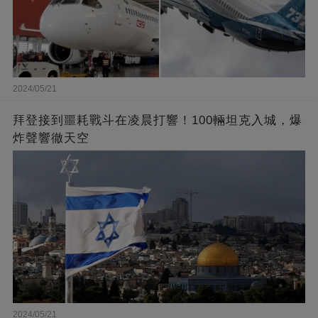
2024/05/21
拜登接到噩耗戰斗在凌晨打響！100輛坦克入城，爆
炸聲響徹天空
2024/05/21