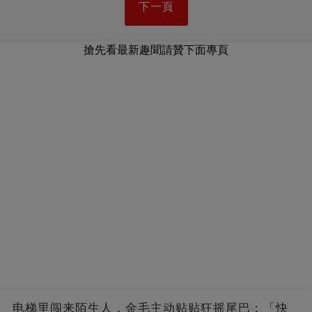
下一頁
搶先看最新趣聞請贊下面專頁
电梯里闯来陌生人，金毛主动贴贴狂摇尾巴：「快