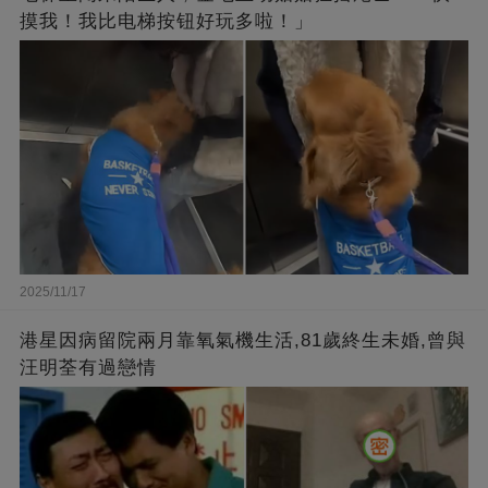
摸我！我比电梯按钮好玩多啦！」
2025/11/17
港星因病留院兩月靠氧氣機生活,81歲終生未婚,曾與
汪明荃有過戀情