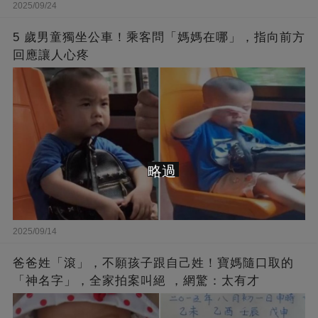
2025/09/24
5 歲男童獨坐公車！乘客問「媽媽在哪」，指向前方
回應讓人心疼
略過
2025/09/14
爸爸姓「滾」，不願孩子跟自己姓！寶媽隨口取的
「神名字」，全家拍案叫絕 ，網驚：太有才