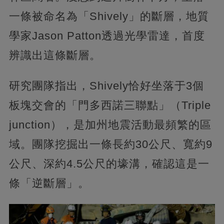
一條被命名為「Shively」的斷層，地質
學家Jason Patton透過光學雷達，首度
辨識出這條斷層。
研究團隊指出，Shively恰好坐落于3個
板塊交會的「門多西諾三聯點」（Triple
junction），是加州地震活動最頻繁的區
域。團隊挖掘出一條長約30公尺、寬約9
公尺、深約4.5公尺的壕溝，確認這是一
條「逆斷層」。