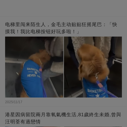
电梯里闯来陌生人，金毛主动贴贴狂摇尾巴：「快
摸我！我比电梯按钮好玩多啦！」
2025/11/17
港星因病留院兩月靠氧氣機生活,81歲終生未婚,曾與
汪明荃有過戀情