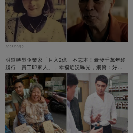
2025/09/12
明道轉型企業家「月入2億」不忘本！豪發千萬年終
踐行「員工即家人」，幸福近況曝光，網贊：好老
闆的福報