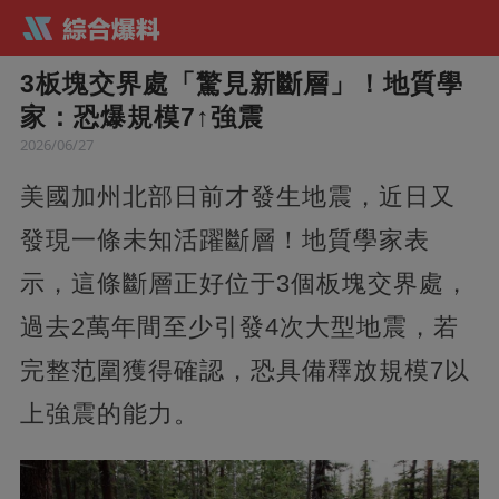
3板塊交界處「驚見新斷層」！地質學
家：恐爆規模7↑強震
2026/06/27
美國加州北部日前才發生地震，近日又
發現一條未知活躍斷層！地質學家表
示，這條斷層正好位于3個板塊交界處，
過去2萬年間至少引發4次大型地震，若
完整范圍獲得確認，恐具備釋放規模7以
上強震的能力。