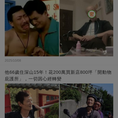
2025/10/08
他66歲住深山15年！花200萬買新店800坪「開動物
庇護所」，一切因心經轉變