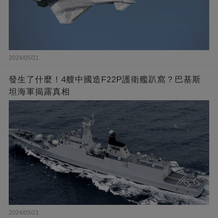
2024/05/21
發生了什麼！4艘中國造F22P護衛艦趴窩？巴基斯
坦海軍揭露真相
2024/05/21