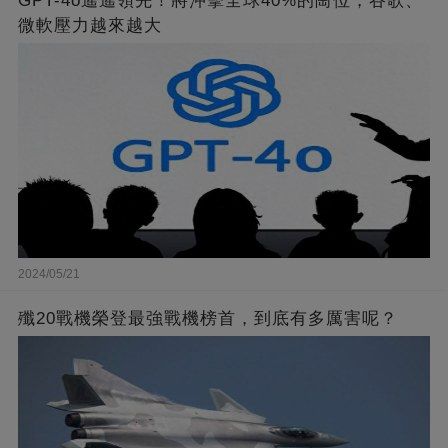
GPT-4o遙遙領先！將沖擊全球40%的崗位，谷歌、
微軟壓力越來越大
2024/05/21
殲20戰機榮登最強戰機榜首，到底有多厲害呢？