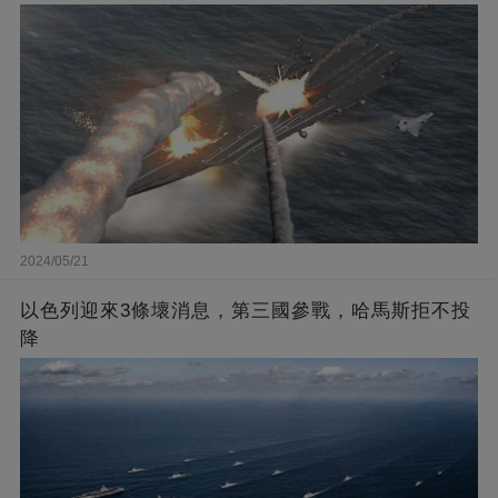
2024/05/21
以色列迎來3條壞消息，第三國參戰，哈馬斯拒不投
降