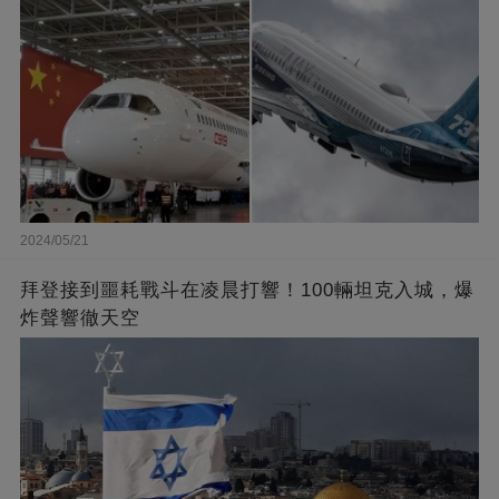
2024/05/21
拜登接到噩耗戰斗在凌晨打響！100輛坦克入城，爆
炸聲響徹天空