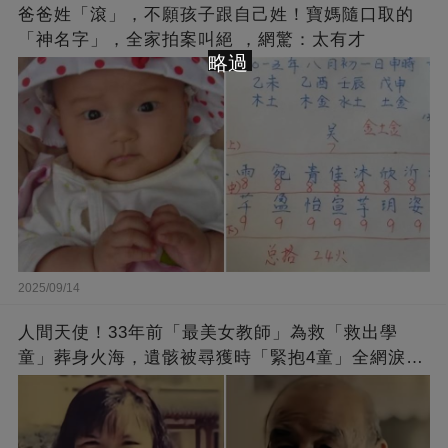
爸爸姓「滾」，不願孩子跟自己姓！寶媽隨口取的
「神名字」，全家拍案叫絕 ，網驚：太有才
略過
2025/09/14
人間天使！33年前「最美女教師」為救「救出學
童」葬身火海，遺骸被尋獲時「緊抱4童」全網淚
崩：真正的英雄不該被遺忘