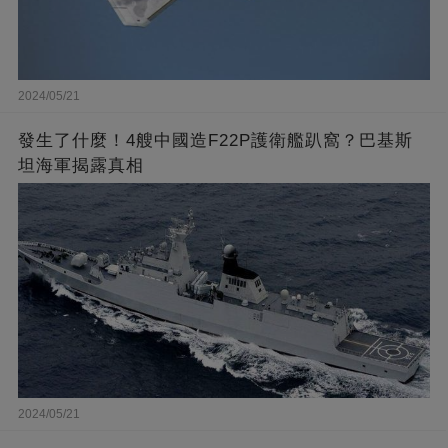
2024/05/21
發生了什麼！4艘中國造F22P護衛艦趴窩？巴基斯
坦海軍揭露真相
2024/05/21