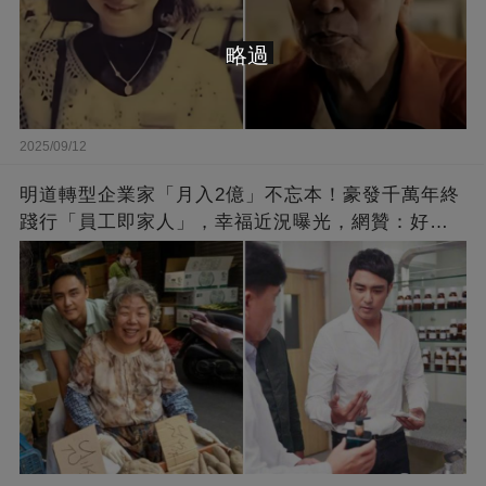
略過
2025/09/12
明道轉型企業家「月入2億」不忘本！豪發千萬年終
踐行「員工即家人」，幸福近況曝光，網贊：好老
闆的福報