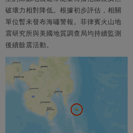
破壞力相對降低。根據初步評估，相關
單位暫未發布海嘯警報。菲律賓火山地
震研究所與美國地質調查局均持續監測
後續餘震活動。