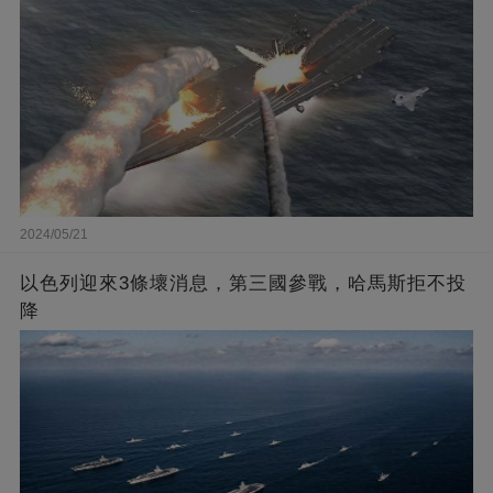
2024/05/21
以色列迎來3條壞消息，第三國參戰，哈馬斯拒不投
降