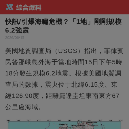
快訊/引爆海嘯危機？「1地」剛剛規模
6.2強震
2026/06/15
美國地質調查局（USGS）指出，菲律賓
民答那峨島外海于當地時間15日下午5時
18分發生規模6.2地震。根據美國地質調
查局的數據，震央位于北緯6.15度、東
經126.90度，距離龐達圭坦東南東方67
公里處海域。