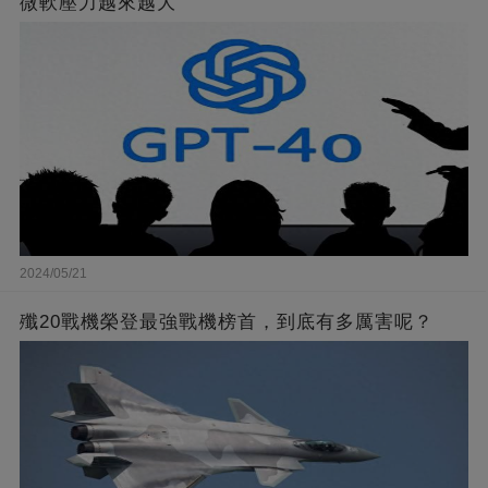
微軟壓力越來越大
2024/05/21
殲20戰機榮登最強戰機榜首，到底有多厲害呢？