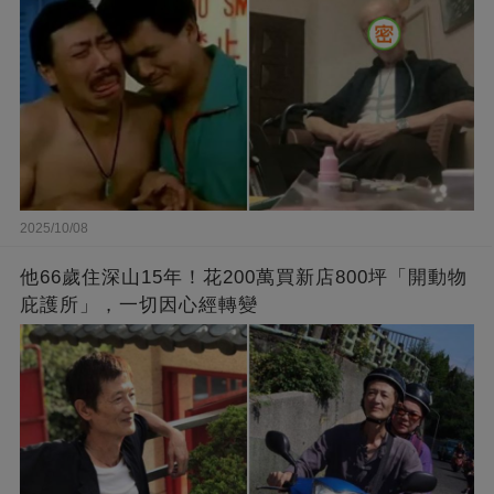
2025/10/08
他66歲住深山15年！花200萬買新店800坪「開動物
庇護所」，一切因心經轉變