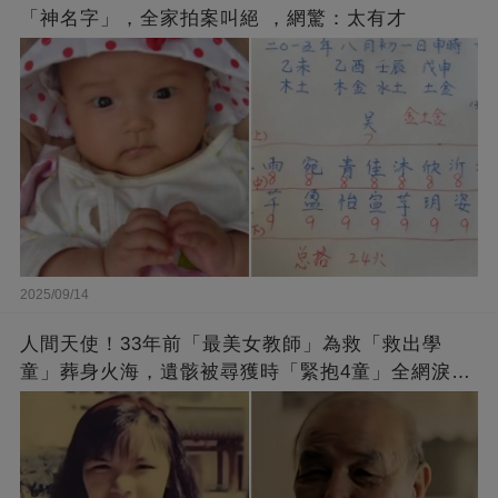
「神名字」，全家拍案叫絕 ，網驚：太有才
2025/09/14
人間天使！33年前「最美女教師」為救「救出學
童」葬身火海，遺骸被尋獲時「緊抱4童」全網淚
崩：真正的英雄不該被遺忘