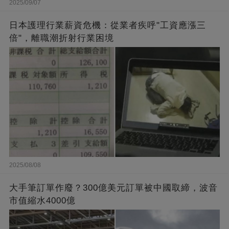
2025/09/07
日本護理行業薪資危機：從業者疾呼"工資應漲三
倍"，離職潮折射行業困境
2025/08/08
大手筆訂單作廢？300億美元訂單被中國取締，波音
市值縮水4000億