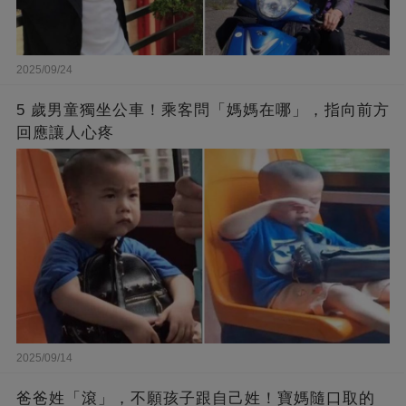
2025/09/24
5 歲男童獨坐公車！乘客問「媽媽在哪」，指向前方
回應讓人心疼
2025/09/14
爸爸姓「滾」，不願孩子跟自己姓！寶媽隨口取的