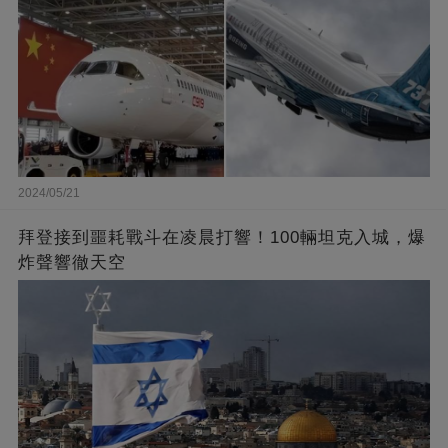
2024/05/21
拜登接到噩耗戰斗在凌晨打響！100輛坦克入城，爆
炸聲響徹天空