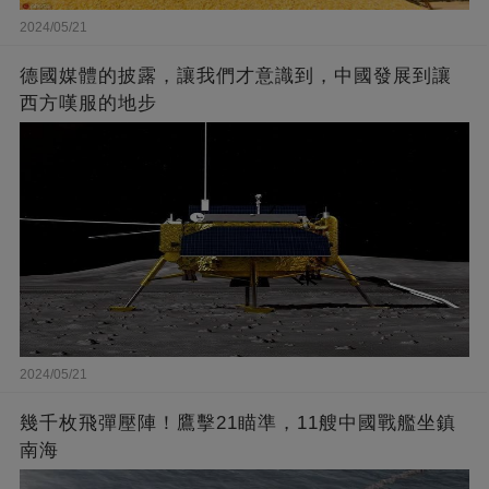
2024/05/21
德國媒體的披露，讓我們才意識到，中國發展到讓
西方嘆服的地步
2024/05/21
幾千枚飛彈壓陣！鷹擊21瞄準，11艘中國戰艦坐鎮
南海