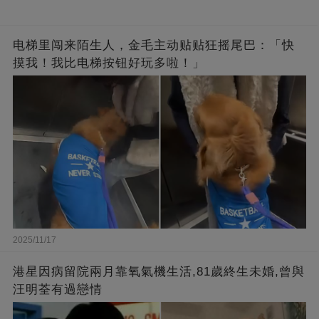
电梯里闯来陌生人，金毛主动贴贴狂摇尾巴：「快
摸我！我比电梯按钮好玩多啦！」
2025/11/17
港星因病留院兩月靠氧氣機生活,81歲終生未婚,曾與
汪明荃有過戀情