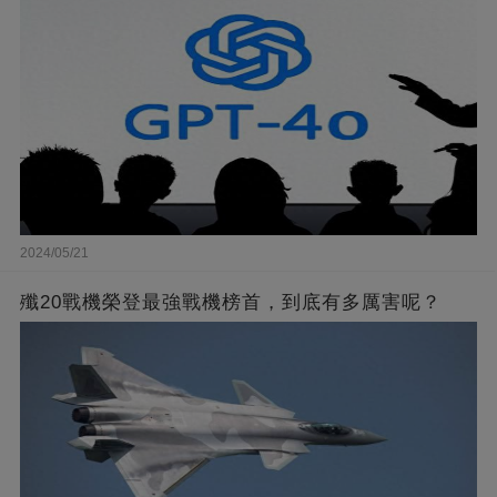
2024/05/21
殲20戰機榮登最強戰機榜首，到底有多厲害呢？