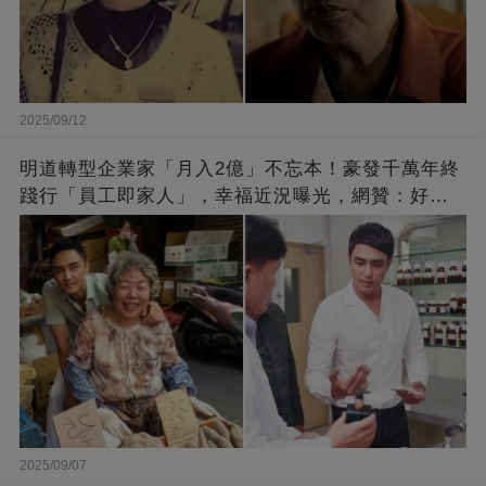
2025/09/12
明道轉型企業家「月入2億」不忘本！豪發千萬年終
踐行「員工即家人」，幸福近況曝光，網贊：好老
闆的福報
2025/09/07