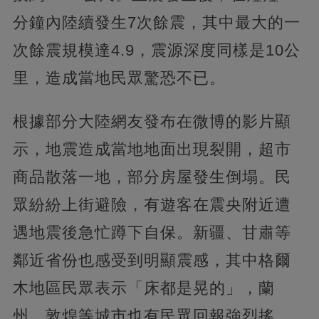
分鐘內陸續發生7次餘震，其中最大的一
次餘震規模達4.9，震源深度同樣是10公
里，造成當地民眾驚恐不已。
根據部分大陸網友發布在微博的影片顯
示，地震造成當地地面出現裂開，超市
商品散落一地，部分房屋發生倒塌。民
眾紛紛上街避險，有遊客在震央附近遭
遇地震後急忙蹲下自保。新疆、甘肅等
鄰近省份也感受到明顯震感，其中格爾
木地區民眾表示「床都是晃的」，蘭
州、敦煌等城市也有民眾回報強烈搖