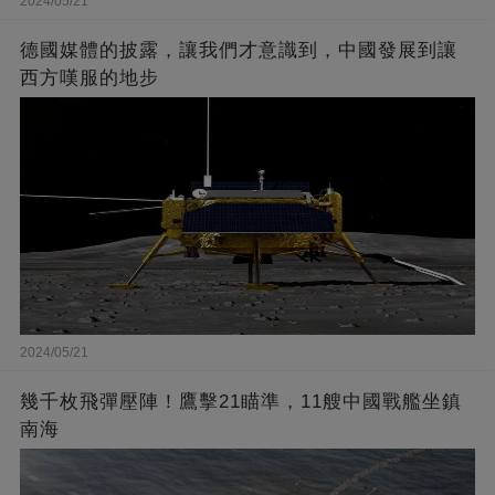
2024/05/21
德國媒體的披露，讓我們才意識到，中國發展到讓
西方嘆服的地步
2024/05/21
幾千枚飛彈壓陣！鷹擊21瞄準，11艘中國戰艦坐鎮
南海