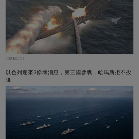
2024/05/21
以色列迎來3條壞消息，第三國參戰，哈馬斯拒不投
降