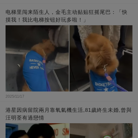
电梯里闯来陌生人，金毛主动贴贴狂摇尾巴：「快
摸我！我比电梯按钮好玩多啦！」
2025/11/17
港星因病留院兩月靠氧氣機生活,81歲終生未婚,曾與
汪明荃有過戀情