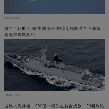
2024/05/21
發生了什麼！4艘中國造F22P護衛艦趴窩？巴基斯
坦海軍揭露真相
2024/05/21
世界大戰爆發，200億一個的重裝合成旅，29個夠維