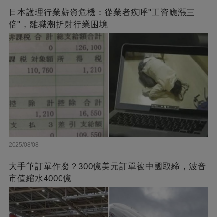
日本護理行業薪資危機：從業者疾呼"工資應漲三
倍"，離職潮折射行業困境
2025/08/08
大手筆訂單作廢？300億美元訂單被中國取締，波音
市值縮水4000億