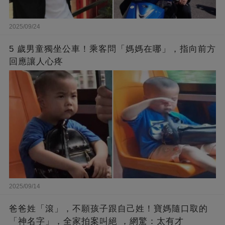
2025/09/24
5 歲男童獨坐公車！乘客問「媽媽在哪」，指向前方
回應讓人心疼
2025/09/14
爸爸姓「滾」，不願孩子跟自己姓！寶媽隨口取的
「神名字」，全家拍案叫絕 ，網驚：太有才