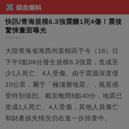
快訊/青海規模6.3強震釀1死4傷！震後
驚悚畫面曝光
2026/06/17
大陸青海省海西州直轄區于今（16）日
下午5點06分發生規模6.3強震，造成至
少1人死亡、4人受傷。由于震源深度僅
10公里，屬于「極淺層地震」，搖晃感
受特別強烈。截至晚間6點40分，地震已
造成1人死亡、4人受傷，其他人員傷亡
和財產損失情況仍在進一步排查中。