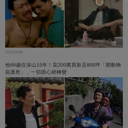
2025/10/08
他66歲住深山15年！花200萬買新店800坪「開動物
庇護所」，一切因心經轉變