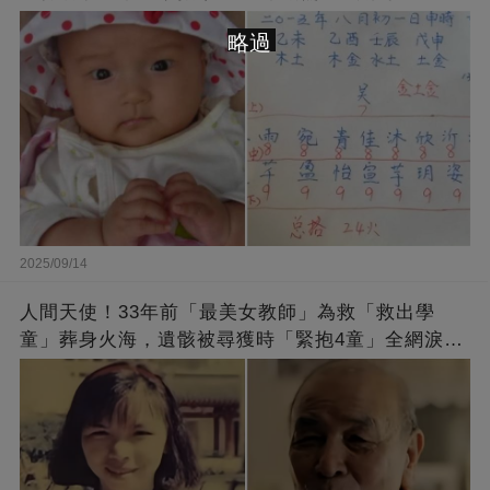
略過
2025/09/14
人間天使！33年前「最美女教師」為救「救出學
童」葬身火海，遺骸被尋獲時「緊抱4童」全網淚
崩：真正的英雄不該被遺忘