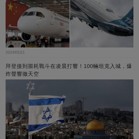
2024/05/21
拜登接到噩耗戰斗在凌晨打響！100輛坦克入城，爆
炸聲響徹天空