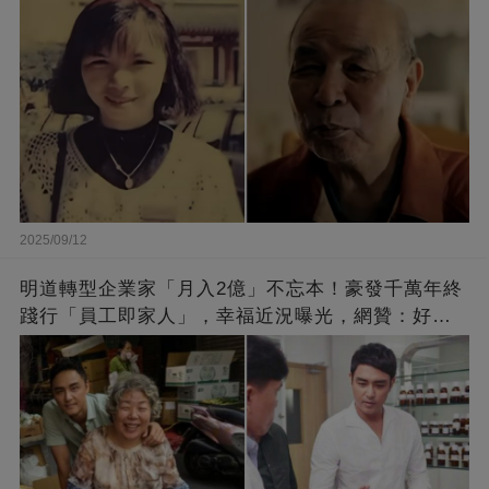
2025/09/12
明道轉型企業家「月入2億」不忘本！豪發千萬年終
踐行「員工即家人」，幸福近況曝光，網贊：好老
闆的福報