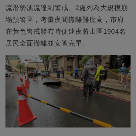
流潛勢溪流達到警戒、2處列為大規模崩
塌預警區，考量夜間撤離難度高，市府
在黃色警戒發布時便連夜將山區1904名
居民全面撤離並安置完畢。