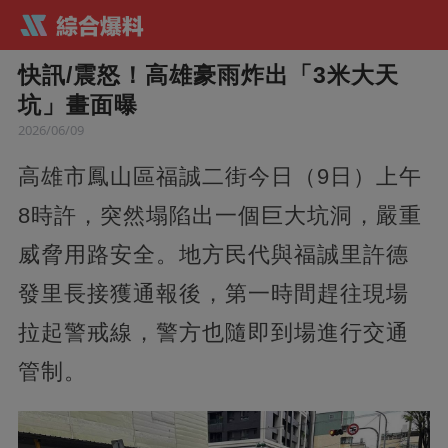
快訊/震怒！高雄豪雨炸出「3米大天
坑」畫面曝
2026/06/09
高雄市鳳山區福誠二街今日（9日）上午
8時許，突然塌陷出一個巨大坑洞，嚴重
威脅用路安全。地方民代與福誠里許德
發里長接獲通報後，第一時間趕往現場
拉起警戒線，警方也隨即到場進行交通
管制。