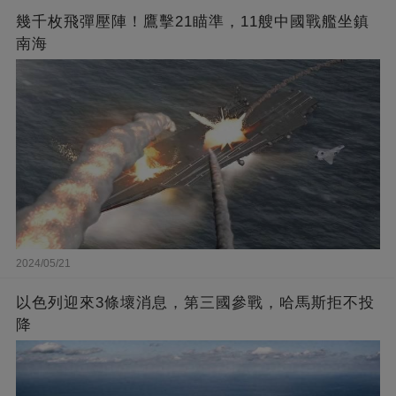
幾千枚飛彈壓陣！鷹擊21瞄準，11艘中國戰艦坐鎮
南海
2024/05/21
以色列迎來3條壞消息，第三國參戰，哈馬斯拒不投
降