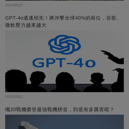
2024/05/21
GPT-4o遙遙領先！將沖擊全球40%的崗位，谷歌、
微軟壓力越來越大
2024/05/21
殲20戰機榮登最強戰機榜首，到底有多厲害呢？