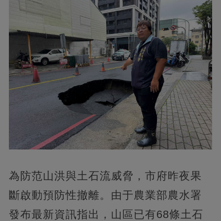
為防范山洪與土石流威脅，市府昨夜果
斷啟動預防性撤離。由于農業部農水署
發布最新資訊指出，山區已有68條土石