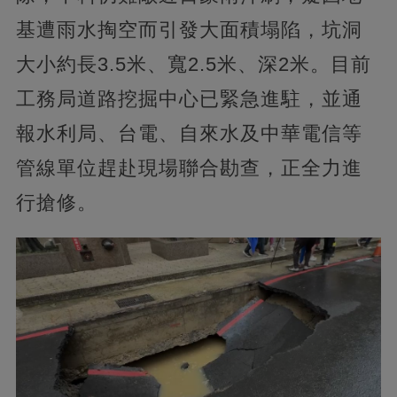
基遭雨水掏空而引發大面積塌陷，坑洞
大小約長3.5米、寬2.5米、深2米。目前
工務局道路挖掘中心已緊急進駐，並通
報水利局、台電、自來水及中華電信等
管線單位趕赴現場聯合勘查，正全力進
行搶修。