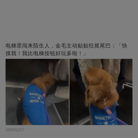
电梯里闯来陌生人，金毛主动贴贴狂摇尾巴：「快
摸我！我比电梯按钮好玩多啦！」
2025/11/17