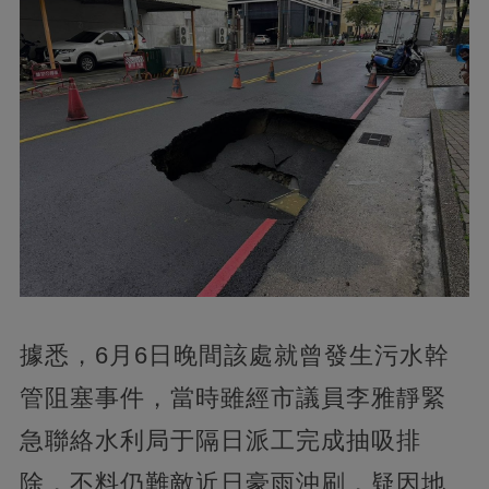
據悉，6月6日晚間該處就曾發生污水幹
管阻塞事件，當時雖經市議員李雅靜緊
急聯絡水利局于隔日派工完成抽吸排
除，不料仍難敵近日豪雨沖刷，疑因地