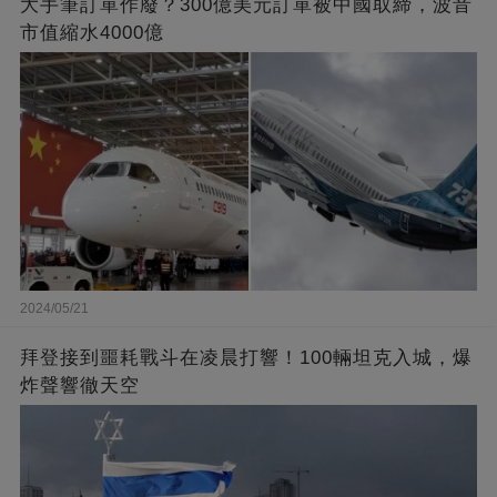
大手筆訂單作廢？300億美元訂單被中國取締，波音
市值縮水4000億
2024/05/21
拜登接到噩耗戰斗在凌晨打響！100輛坦克入城，爆
炸聲響徹天空