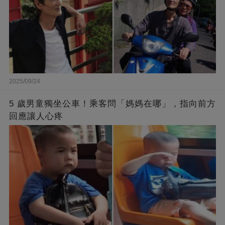
2025/09/24
5 歲男童獨坐公車！乘客問「媽媽在哪」，指向前方
回應讓人心疼