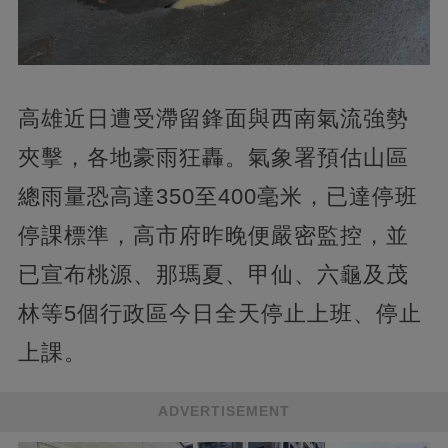
高雄近日遭受滯留鋒面與西南氣流強勢
夾擊，各地豪雨狂轟。氣象署預估山區
總雨量恐高達350至400毫米，已達停班
停課標準，高市府昨晚便嚴密監控，並
已宣布桃源、那瑪夏、甲仙、六龜及茂
林等5個行政區今日全天停止上班、停止
上課。
ADVERTISEMENT