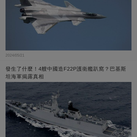
2024/05/21
發生了什麼！4艘中國造F22P護衛艦趴窩？巴基斯
坦海軍揭露真相