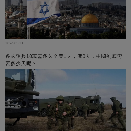
2024/05/21
各國運兵10萬需多久？美1天，俄3天，中國到底需
要多少天呢？