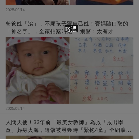
2025/09/14
爸爸姓「滾」，不願孩子跟自己姓！寶媽隨口取的
略過
「神名字」，全家拍案叫絕 ，網驚：太有才
2025/09/14
人間天使！33年前「最美女教師」為救「救出學
童」葬身火海，遺骸被尋獲時「緊抱4童」全網淚
崩：真正的英雄不該被遺忘