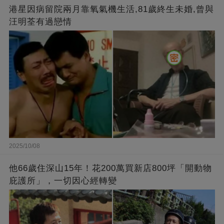
港星因病留院兩月靠氧氣機生活,81歲終生未婚,曾與
汪明荃有過戀情
2025/10/08
他66歲住深山15年！花200萬買新店800坪「開動物
庇護所」，一切因心經轉變