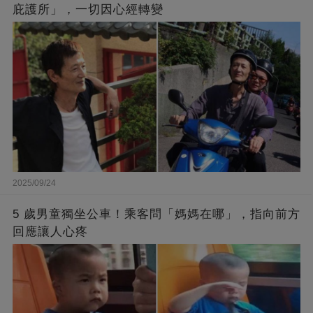
庇護所」，一切因心經轉變
2025/09/24
5 歲男童獨坐公車！乘客問「媽媽在哪」，指向前方
回應讓人心疼