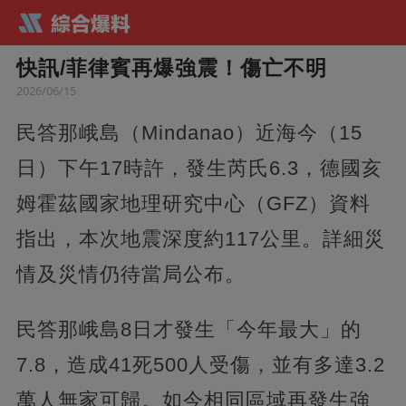
快訊/菲律賓再爆強震！傷亡不明
2026/06/15
民答那峨島（Mindanao）近海今（15
日）下午17時許，發生芮氏6.3，德國亥
姆霍茲國家地理研究中心（GFZ）資料
指出，本次地震深度約117公里。詳細災
情及災情仍待當局公布。
民答那峨島8日才發生「今年最大」的
7.8，造成41死500人受傷，並有多達3.2
萬人無家可歸。如今相同區域再發生強