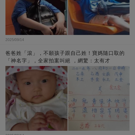
2025/09/14
爸爸姓「滾」，不願孩子跟自己姓！寶媽隨口取的
「神名字」，全家拍案叫絕 ，網驚：太有才