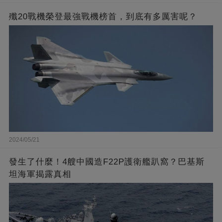
殲20戰機榮登最強戰機榜首，到底有多厲害呢？
2024/05/21
發生了什麼！4艘中國造F22P護衛艦趴窩？巴基斯
坦海軍揭露真相