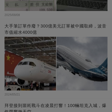
2025/08/08
大手筆訂單作廢？300億美元訂單被中國取締，波音
市值縮水4000億
2024/05/21
拜登接到噩耗戰斗在凌晨打響！100輛坦克入城，爆
炸聲響徹天空