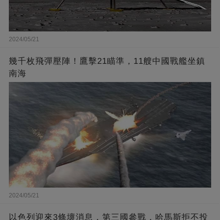
2024/05/21
幾千枚飛彈壓陣！鷹擊21瞄準，11艘中國戰艦坐鎮
南海
2024/05/21
以色列迎來3條壞消息，第三國參戰，哈馬斯拒不投