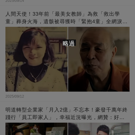
2025/09/14
人間天使！33年前「最美女教師」為救「救出學
童」葬身火海，遺骸被尋獲時「緊抱4童」全網淚
崩：真正的英雄不該被遺忘
略過
2025/09/12
明道轉型企業家「月入2億」不忘本！豪發千萬年終
踐行「員工即家人」，幸福近況曝光，網贊：好老
闆的福報