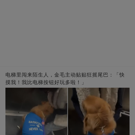
电梯里闯来陌生人，金毛主动贴贴狂摇尾巴：「快
摸我！我比电梯按钮好玩多啦！」