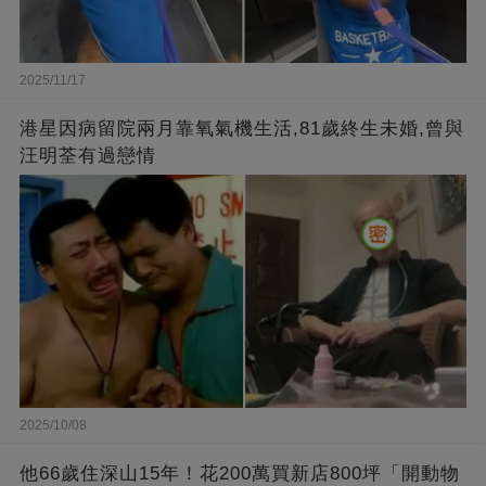
2025/11/17
港星因病留院兩月靠氧氣機生活,81歲終生未婚,曾與
汪明荃有過戀情
2025/10/08
他66歲住深山15年！花200萬買新店800坪「開動物