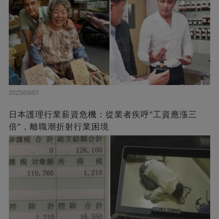
2025/09/07
日本護理行業薪資危機：從業者疾呼"工資應漲三
倍"，離職潮折射行業困境