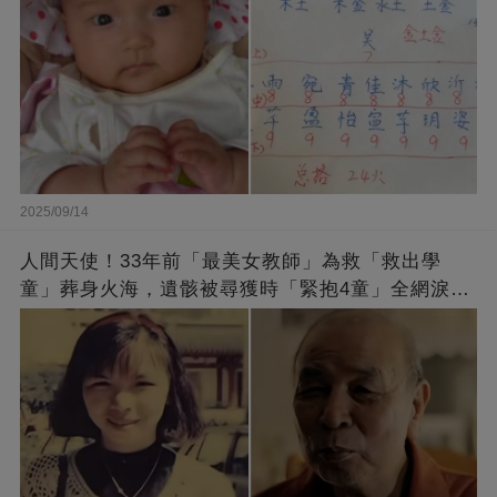
2025/09/14
人間天使！33年前「最美女教師」為救「救出學
童」葬身火海，遺骸被尋獲時「緊抱4童」全網淚
崩：真正的英雄不該被遺忘