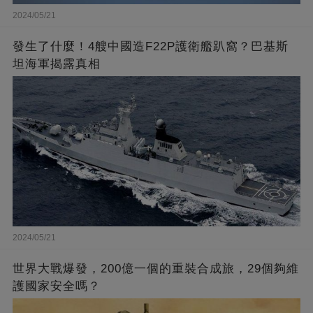
2024/05/21
發生了什麼！4艘中國造F22P護衛艦趴窩？巴基斯
坦海軍揭露真相
2024/05/21
世界大戰爆發，200億一個的重裝合成旅，29個夠維
護國家安全嗎？