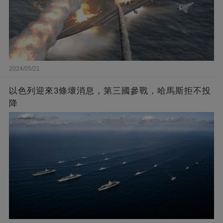
2024/05/21
以色列迎來3條壞消息，第三國參戰，哈馬斯拒不投
降