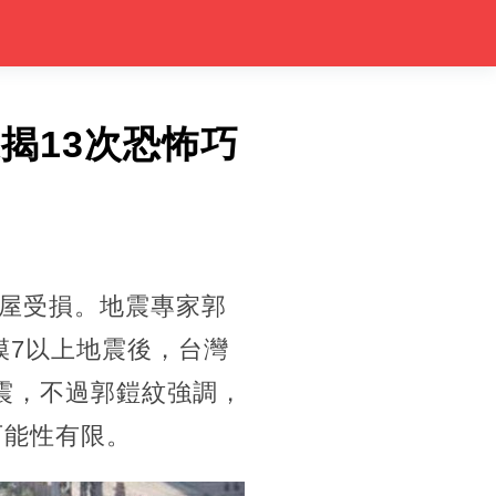
家揭13次恐怖巧
房屋受損。地震專家郭
模7以上地震後，台灣
地震，不過郭鎧紋強調，
可能性有限。