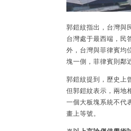
郭鎧紋指出，台灣與
台灣處于最西端，民
外，台灣與菲律賓均
塊一側，菲律賓則鄰近
郭鎧紋提到，歷史上
但郭鎧紋表示，兩地相
一個大板塊系統不代
畫上等號。