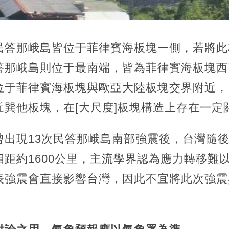
民答那峨島皆位于菲律賓海板塊一側，若將此
答那峨島則位于最南端，皆為菲律賓海板塊西
位于菲律賓海板塊與歐亞大陸板塊交界附近，
巽他板塊，在[大尺度]板塊構造上存在一定
曾出現13次民答那峨島南部強震後，台灣隨後
距約1600公里，主流學界認為應力轉移難
表強震會直接影響台灣，因此不宜將此次強震