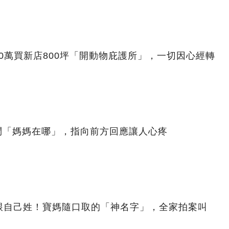
00萬買新店800坪「開動物庇護所」，一切因心經轉
問「媽媽在哪」，指向前方回應讓人心疼
跟自己姓！寶媽隨口取的「神名字」，全家拍案叫