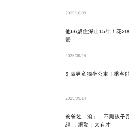
2025/10/08
他66歲住深山15年！花2
變
2025/09/24
5 歲男童獨坐公車！乘客
2025/09/14
爸爸姓「滾」，不願孩子
絕 ，網驚：太有才