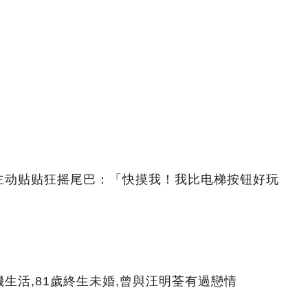
主动贴贴狂摇尾巴：「快摸我！我比电梯按钮好玩
生活,81歲終生未婚,曾與汪明荃有過戀情