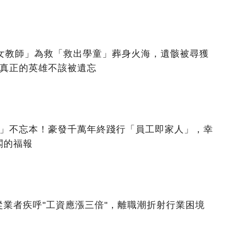
美女教師」為救「救出學童」葬身火海，遺骸被尋獲
：真正的英雄不該被遺忘
億」不忘本！豪發千萬年終踐行「員工即家人」，幸
闆的福報
業者疾呼"工資應漲三倍"，離職潮折射行業困境