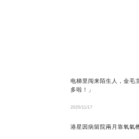
电梯里闯来陌生人，金毛
多啦！」
2025/11/17
港星因病留院兩月靠氧氣機