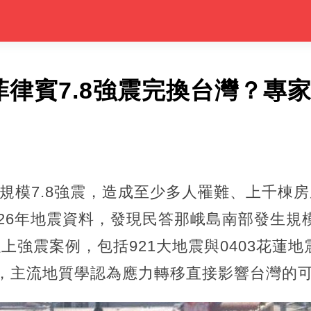
菲律賓7.8強震完換台灣？專
規模7.8強震，造成至少多人罹難、上千棟
2026年地震資料，發現民答那峨島南部發生規
以上強震案例，包括921大地震與0403花蓮
里，主流地質學認為應力轉移直接影響台灣的