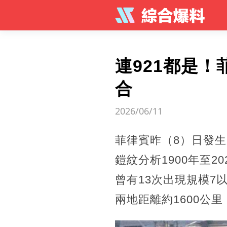
連921都是！
合
2026/06/11
菲律賓昨（8）日發生
鎧紋分析1900年至
曾有13次出現規模7
兩地距離約1600公