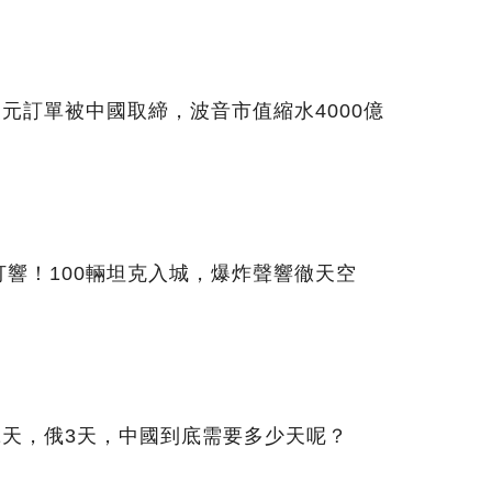
美元訂單被中國取締，波音市值縮水4000億
響！100輛坦克入城，爆炸聲響徹天空
1天，俄3天，中國到底需要多少天呢？