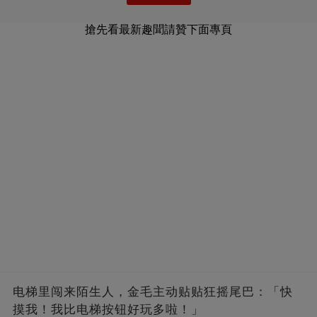
搶先看最新趣聞請贊下面專頁
电梯里闯来陌生人，金毛主动贴贴狂摇尾巴：「快
摸我！我比电梯按钮好玩多啦！」