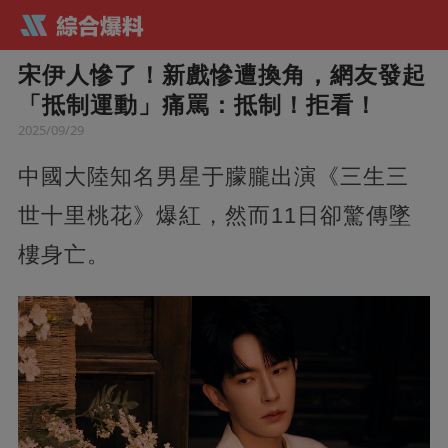
宋伊人慘了！新戲慘遭換角，網友發起
「抵制運動」痛罵：抵制！拒看！
2025/09/29
中國大陸知名男星于朦朧出演《三生三
世十里桃花》爆紅，然而11日卻驚傳墜
樓身亡。