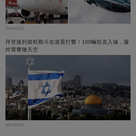
2024/05/21
拜登接到噩耗戰斗在凌晨打響！100輛坦克入城，爆
炸聲響徹天空
2024/05/21