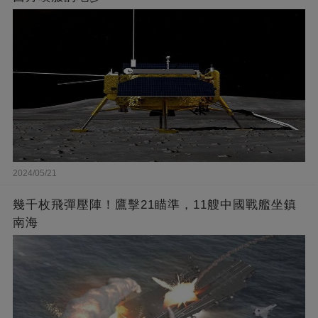
2024/05/21
幾千枚飛彈壓陣！鷹擊21瞄準，11艘中國戰艦坐鎮
南海