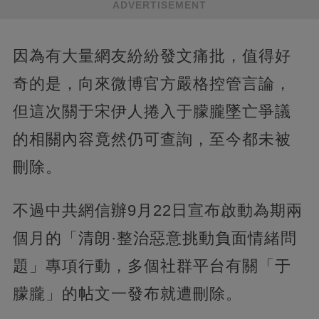
ADVERTISEMENT
因為有大量網友紛紛發文痛批，值得好
奇的是，向來微博官方嚴格控管言論，
但這次關于宋伊人捲入于朦朧墜亡爭議
的相關內容竟然仍可查詢，至今都未被
刪除。
不過中共網信辦9月22日宣布啟動為期兩
個月的「清朗·整治惡意挑動負面情緒問
題」專項行動，多個社群平台有關「于
朦朧」的帖文一發布就遭刪除。