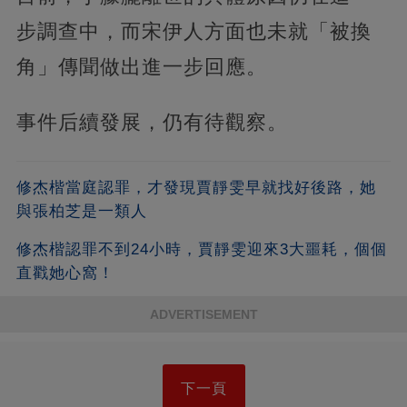
步調查中，而宋伊人方面也未就「被換
角」傳聞做出進一步回應。
事件后續發展，仍有待觀察。
修杰楷當庭認罪，才發現賈靜雯早就找好後路，她
與張柏芝是一類人
修杰楷認罪不到24小時，賈靜雯迎來3大噩耗，個個
直戳她心窩！
ADVERTISEMENT
下一頁