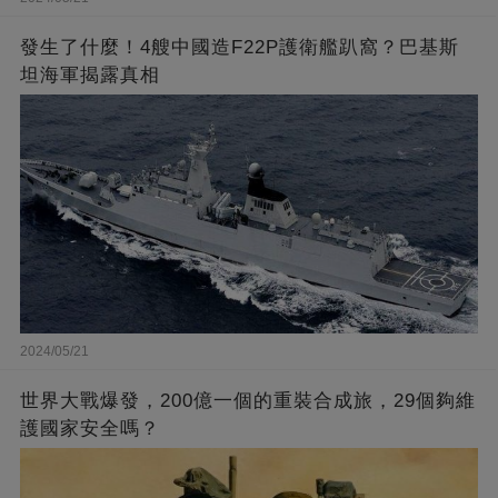
發生了什麼！4艘中國造F22P護衛艦趴窩？巴基斯
坦海軍揭露真相
2024/05/21
世界大戰爆發，200億一個的重裝合成旅，29個夠維
護國家安全嗎？