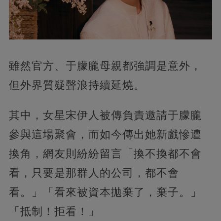
雖然官方、于朦朧母親都強調是意外，
但外界質疑聲浪持續延燒。
其中，女星宋伊人被傳負責邀請于朦朧
參與這場聚會，而如今傳出她新戲慘遭
換角，網友則紛紛留言「換不換都不會
看，只要是那群人的公司，都不會
看。」「看來被資本拋棄了，棄子。」
「抵制！拒看！」