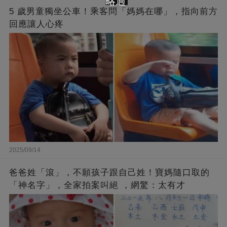
略過
5 歲男童獨坐公車！乘客問「媽媽在哪」，指向前方
回應讓人心疼
2025/09/14
爸爸姓「滾」，不願孩子跟自己姓！寶媽隨口取的
「神名字」，全家拍案叫絕 ，網驚：太有才