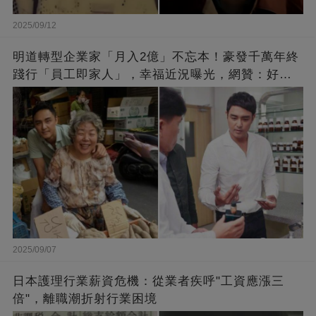
2025/09/12
明道轉型企業家「月入2億」不忘本！豪發千萬年終
踐行「員工即家人」，幸福近況曝光，網贊：好老
闆的福報
2025/09/07
日本護理行業薪資危機：從業者疾呼"工資應漲三
倍"，離職潮折射行業困境