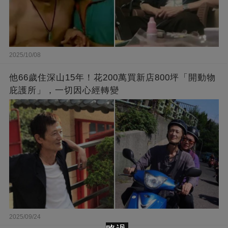
2025/10/08
他66歲住深山15年！花200萬買新店800坪「開動物
庇護所」，一切因心經轉變
2025/09/24