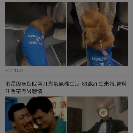
2025/11/17
港星因病留院兩月靠氧氣機生活,81歲終生未婚,曾與
汪明荃有過戀情