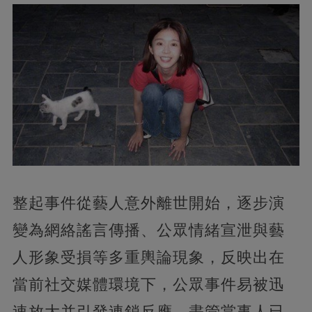
整起事件從藝人意外離世開始，逐步演
變為網絡謠言傳播、公眾情緒宣泄與藝
人形象受損等多重輿論現象，反映出在
當前社交媒體環境下，公眾事件易被迅
速放大并引發連鎖反應。盡管當事人已