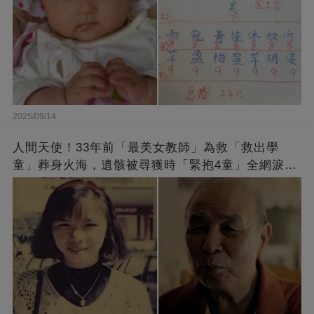
2025/09/14
人間天使！33年前「最美女教師」為救「救出學
童」葬身火海，遺骸被尋獲時「緊抱4童」全網淚
崩：真正的英雄不該被遺忘