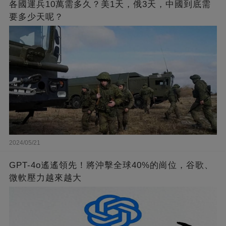
各國運兵10萬需多久？美1天，俄3天，中國到底需
要多少天呢？
2024/05/21
GPT-4o遙遙領先！將沖擊全球40%的崗位，谷歌、
微軟壓力越來越大