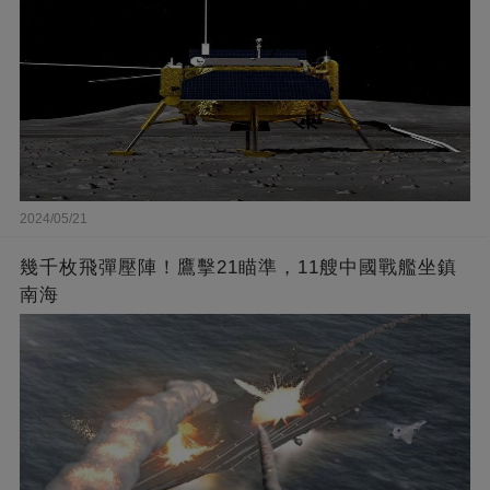
2024/05/21
幾千枚飛彈壓陣！鷹擊21瞄準，11艘中國戰艦坐鎮
南海