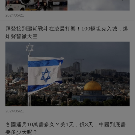
2024/05/21
拜登接到噩耗戰斗在凌晨打響！100輛坦克入城，爆
炸聲響徹天空
2024/05/21
各國運兵10萬需多久？美1天，俄3天，中國到底需
要多少天呢？