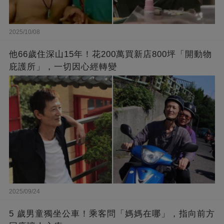
2025/10/08
他66歲住深山15年！花200萬買新店800坪「開動物
庇護所」，一切因心經轉變
2025/09/24
5 歲男童獨坐公車！乘客問「媽媽在哪」，指向前方