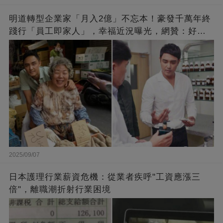
明道轉型企業家「月入2億」不忘本！豪發千萬年終
踐行「員工即家人」，幸福近況曝光，網贊：好老
闆的福報
2025/09/07
日本護理行業薪資危機：從業者疾呼"工資應漲三
倍"，離職潮折射行業困境