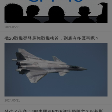
2024/05/21
殲20戰機榮登最強戰機榜首，到底有多厲害呢？
2024/05/21
發生了什麼！4艘中國造F22P護衛艦趴窩？巴基斯