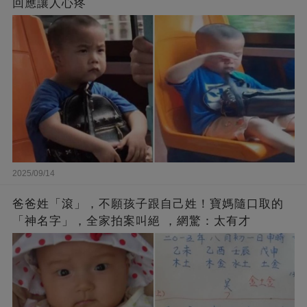
回應讓人心疼
2025/09/14
爸爸姓「滾」，不願孩子跟自己姓！寶媽隨口取的
「神名字」，全家拍案叫絕 ，網驚：太有才