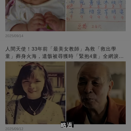
2025/09/14
人間天使！33年前「最美女教師」為救「救出學
童」葬身火海，遺骸被尋獲時「緊抱4童」全網淚
崩：真正的英雄不該被遺忘
略過
2025/09/12