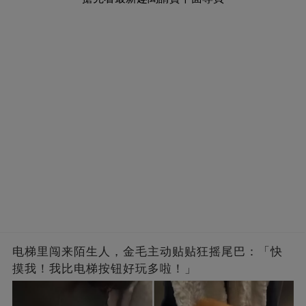
电梯里闯来陌生人，金毛主动贴贴狂摇尾巴：「快
摸我！我比电梯按钮好玩多啦！」