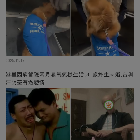
2025/11/17
港星因病留院兩月靠氧氣機生活,81歲終生未婚,曾與
汪明荃有過戀情