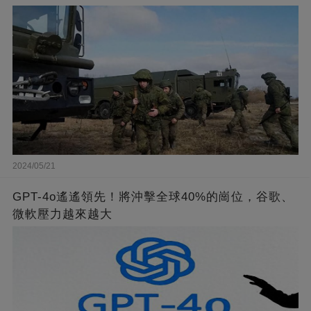
2024/05/21
GPT-4o遙遙領先！將沖擊全球40%的崗位，谷歌、
微軟壓力越來越大