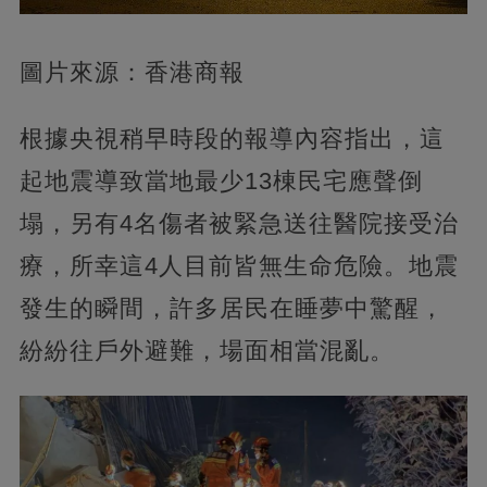
圖片來源：香港商報
根據央視稍早時段的報導內容指出，這
起地震導致當地最少13棟民宅應聲倒
塌，另有4名傷者被緊急送往醫院接受治
療，所幸這4人目前皆無生命危險。地震
發生的瞬間，許多居民在睡夢中驚醒，
紛紛往戶外避難，場面相當混亂。