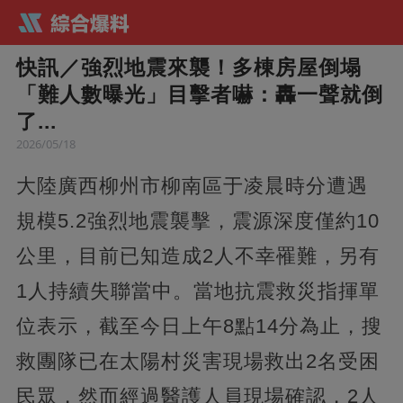
快訊／強烈地震來襲！多棟房屋倒塌
「難人數曝光」目擊者嚇：轟一聲就倒
了...
2026/05/18
大陸廣西柳州市柳南區于凌晨時分遭遇
規模5.2強烈地震襲擊，震源深度僅約10
公里，目前已知造成2人不幸罹難，另有
1人持續失聯當中。當地抗震救災指揮單
位表示，截至今日上午8點14分為止，搜
救團隊已在太陽村災害現場救出2名受困
民眾，然而經過醫護人員現場確認，2人